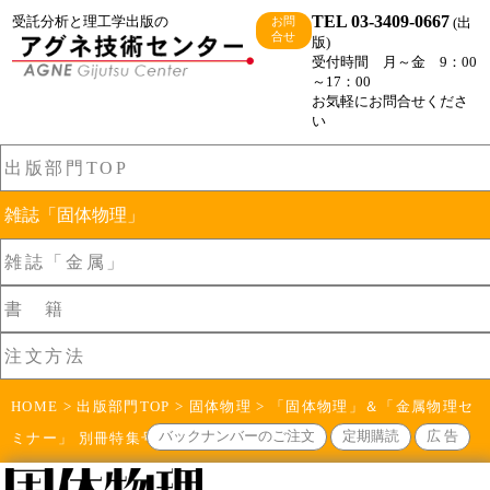
TEL 03-3409-0667
受託分析と理工学出版の
(出
お問
合せ
版)
受付時間 月～金 9：00
～17：00
お気軽にお問合せくださ
い
出版部門TOP
雑誌「固体物理」
雑誌「金属」
書 籍
注文方法
HOME
>
出版部門TOP
>
固体物理
> 「固体物理」＆「金属物理セ
バックナンバーのご注文
定期購読
広 告
ミナー」 別冊特集号 （1987.4）