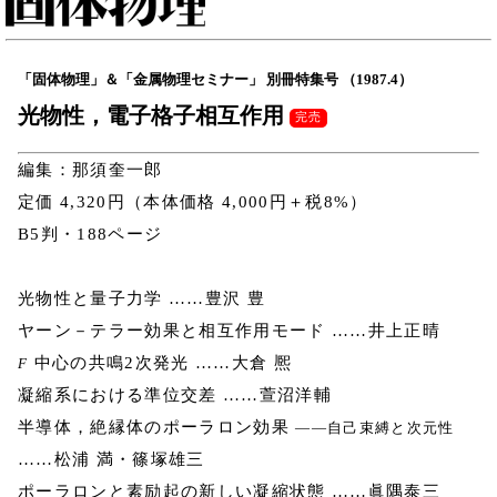
「固体物理」＆「金属物理セミナー」 別冊特集号 （1987.4）
光物性，電子格子相互作用
完売
編集：那須奎一郎
定価 4,320円（本体価格 4,000円＋税8%）
B5判・188ページ
光物性と量子力学 ……豊沢 豊
ヤーン－テラー効果と相互作用モード ……井上正晴
中心の共鳴2次発光 ……大倉 熈
F
凝縮系における準位交差 ……萱沼洋輔
半導体，絶縁体のポーラロン効果
――自己束縛と次元性
……松浦 満・篠塚雄三
ポーラロンと素励起の新しい凝縮状態 ……眞隅泰三