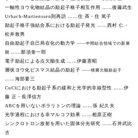
一軸性ヨウ化物結晶の励起子格子相互作用 ……後藤武生
Urbach-Martienssen則再訪 ……住 斉・住 篤子
励起子格子強結合系における励起子発光 ……西村 仁・
松井敦男
自由励起子自己局在化の動力学
――中間結合領域での新展
……那須奎一郎
開
電子励起による点欠陥生成 ……伊藤憲昭
層状ヨウ化ビスマス結晶の励起子
――積層欠陥励起子
……海部要三
CuClにおける励起子系の緩和と光学的非線型性 ……伊
藤 正・長澤信方
ABCを用いないポラリトンの理論 ……張 紀久夫
光学過程における非マルコフ効果 ……相原正樹
シンクロトロン放射を用いた固体分光研究 ……石井武比
古