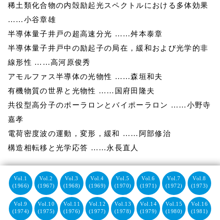
稀土類化合物の内殻励起光スペクトルにおける多体効果
……小谷章雄
半導体量子井戸の超高速分光 ……舛本泰章
半導体量子井戸中の励起子の局在，緩和および光学的非
線形性 ……高河原俊秀
アモルファス半導体の光物性 ……森垣和夫
有機物質の世界と光物性 ……国府田隆夫
共役型高分子のポーラロンとバイポーラロン ……小野寺
嘉孝
電荷密度波の運動，変形，緩和 ……阿部修治
構造相転移と光学応答 ……永長直人
Vol.1
Vol.2
Vol.3
Vol.4
Vol.5
Vol.6
Vol.7
Vol.8
(1966)
(1967)
(1968)
(1969)
(1970)
(1971)
(1972)
(1973)
Vol.9
Vol.10
Vol.11
Vol.12
Vol.13
Vol.14
Vol.15
Vol.16
(1974)
(1975)
(1976)
(1977)
(1978)
(1979)
(1980)
(1981)