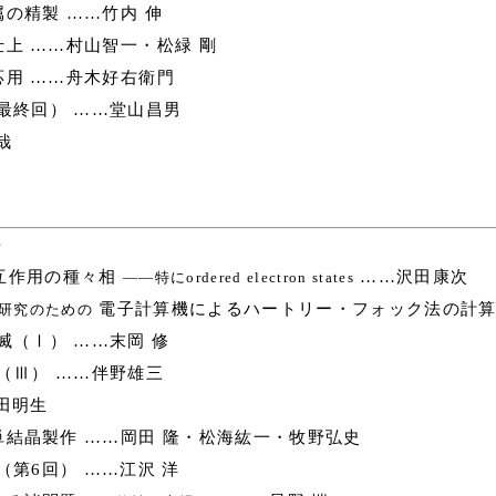
の精製 ……竹内 伸
上 ……村山智一・松緑 剛
用 ……舟木好右衛門
最終回） ……堂山昌男
哉
平
互作用の種々相
……沢田康次
――特にordered electron states
電子計算機によるハートリー・フォック法の計算
研究のための
（Ⅰ） ……末岡 修
（Ⅲ） ……伴野雄三
田明生
結晶製作 ……岡田 隆・松海紘一・牧野弘史
第6回） ……江沢 洋