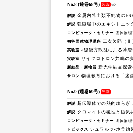
No.8 (通巻68号)
hr>
完売
金属内希土類不純物のESR
解説
強磁場中のエキシトニック
解説
コンピュータ・セミナー
固体物理
二次欠陥（Ⅱ）
初等固体物理講座
線後方散乱による薄層
実験室
α
サイクロトロン共鳴の実
実験室
新光学結晶探索
新結晶・新物質
物理教育における「迷信
サロン
No.9 (通巻69号)
完売
超伝導体での熱的ゆらぎ 
解説
クロマイトの磁性と磁気共
解説
コンピュータ・セミナー
固体物理
シュワルツ-ホラ効果
トピックス