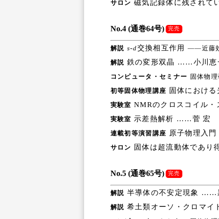
磁気記録体に残されて
サロン
No.4 (通巻64号)
完売
-
交換相互作用
解説
s
d
――近藤
鉄の変形双晶 ……小川恵
解説
コンピュータ・セミナー
固体物理
固体における
初等固体物理講座
NMRのクロスコイル・
実験室
示差熱解析 ……菅 宏
実験室
原子物理入門（
連載初等演習講座
固体は超流動体であり得
サロン
No.5 (通巻65号)
完売
半導体の不安定現象 ……
解説
希土類オーソ・クロマイト
解説