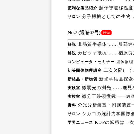
超伝導遷移温度
便利な製品紹介
分子機械としての生物 
サロン
No.7 (通巻67号)
完売
非晶質半導体 ……服部健
解説
カピツァ抵抗 ……楢原良
解説
コンピュータ・セミナー
固体物理
二次欠陥(Ⅰ)
初等固体物理講座
新光学結晶探索
新結晶・新物質
微弱光の測光 ……鹿児
実験室
微分干渉顕微鏡
実験室
――結
分光分析装置・附属装置一
資料
シカゴの統計力学国際会
サロン
KDPの転移は一
学界ニュース