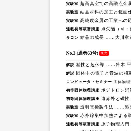
超高真空での高融点金属
実験室
結晶材料の加工と鏡面仕
実験室
高純度金属の工業への応
実験室
点欠陥（Ⅵ：
連載初等演習講座
結晶の成長 ……大川章
サロン
No.3 (通巻63号)
完売
塑性と超伝導 ……鈴木 
解説
固体中の電子と音波の相
解説
コンピュータ・セミナー
固体物理
ポジトロン消滅
初等固体物理講座
遠赤外と磁性
初等固体物理講座
透明電極製作法 ……熊
実験室
赤外線集中加熱による単
実験室
原子物理入門（
連載初等演習講座