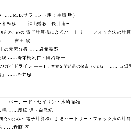
 ……M.B.サラモン（訳：生嶋 明）
相転移 ……福山秀敏・長井達三
電子計算機によるハートリー・フォック法の計算
研究のための
 ……吉田 鋿
中の元素分析 ……岩間義郎
験 ……寿栄松宏仁・田沼静一
のガイドライン
……古畑
――Ⅰ．音響光学結晶の探索（その2）
」 ……坪井忠二
……バーナード・セイリン・水崎隆雄
鳴 ……船橋 達・白鳥紀一
電子計算機によるハートリー・フォック法の計算
研究のための
 ……近藤 淳