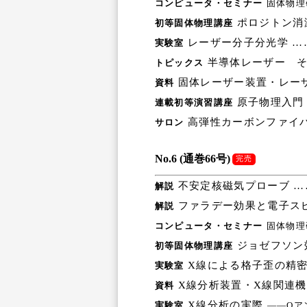
コンピュータ・セミナー
固体物理
ポロジトン消滅
初等固体物理講座
レーザー分子分光学 …
実験室
半導体レーザー そ
トピックス
固体レーザー装置・レーザ
資料
原子物理入門（
連載初等演習講座
高弾性カーボンファイバ
サロン
No.6 (通巻66号)
完売
不安定核磁気プローブ …
解説
ファラデー効果と電子スピ
解説
コンピュータ・セミナー
固体物理
ジョゼフソン
初等固体物理講座
X線による格子歪の精密
実験室
X線分析装置・X線関連機
資料
X線分析の実際
実験室
――Qア