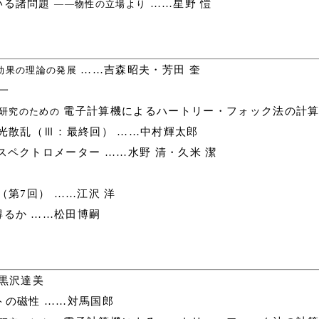
いる諸問題
……星野 愷
――物性の立場より
……吉森昭夫・芳田 奎
効果の理論の発展
一
電子計算機によるハートリー・フォック法の計算
研究のための
光散乱（Ⅲ：最終回） ……中村輝太郎
スペクトロメーター ……水野 清・久米 潔
第7回） ……江沢 洋
るか ……松田博嗣
黒沢達美
の磁性 ……対馬国郎