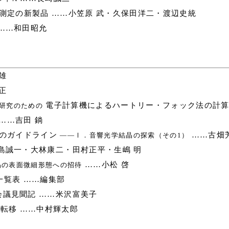
測定の新製品 ……小笠原 武・久保田洋二・渡辺史統
……和田昭允
雄
正
電子計算機によるハートリー・フォック法の計算
研究のための
 ……吉田 鋿
のガイドライン
……古畑
――Ⅰ．音響光学結晶の探索（その1）
島誠一・大林康二・田村正平・生嶋 明
……小松 啓
晶の表面微細形態への招待
覧表 ……編集部
議見聞記 ……米沢富美子
次転移 ……中村輝太郎