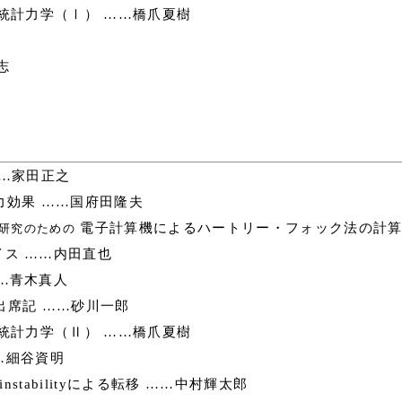
統計力学（Ⅰ） ……橋爪夏樹
志
…家田正之
効果 ……国府田隆夫
電子計算機によるハートリー・フォック法の計算
研究のための
ス ……内田直也
…青木真人
-3出席記 ……砂川一郎
統計力学（Ⅱ） ……橋爪夏樹
…細谷資明
nstabilityによる転移 ……中村輝太郎