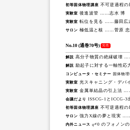
不可逆過程の
初等固体物理講座
後進波管 ……志水 博
実験室
転位を見る ……藤田広
実験室
極低温と核 ……菅原 忠
サロン
No.10 (通巻70号)
完売
高分子物質の絶縁破壊 …
解説
励起子に対する一軸性応力
解説
コンピュータ・セミナー
固体物理
光スキャニング・デバイ
実験室
金属単結晶の引上法 …
実験室
ISSCG-1とICCG
会議だより
不可逆過程の
初等固体物理講座
強力X線の夢と現実 …
サロン
≠0 のフォノンのi
内外ニュース
q