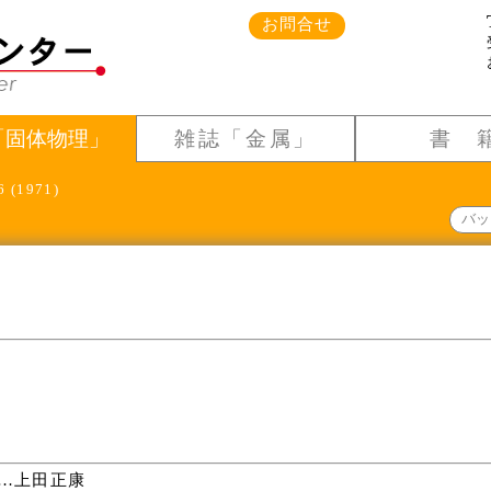
お問合せ
「固体物理」
雑誌「金属」
書 
6 (1971)
バッ
…上田正康