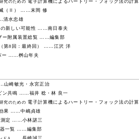
電子計算機によるハートリー・フォック法の計算
研究のための
（Ⅱ） ……末岡 修
…清水忠雄
の新しい可能性 ……南日泰夫
ー附属装置総覧 ……編集部
第8回：最終回） ……江沢 洋
ー ……桝山年夫
…山崎敏光・永宮正治
ン共鳴 ……福井 稔・林 良一
電子計算機によるハートリー・フォック法の計算
研究のための
効果 ……中嶋貞雄
測定 ……小林諶三
器一覧 ……編集部
……長崎誠三
ンドA