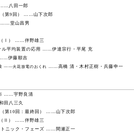
……八田一郎
（第9回） ……山下次郎
 ……堂山昌男
（Ⅰ） ……伴野雄三
ル平均装置の応用 ……伊達宗行・平尾 充
……伊藤順吉
象
……高橋 清・木村正樹・兵藤申一
――火花放電のおくれ
 ……宇野良清
和田八三久
（第10回：最終回） ……山下次郎
（Ⅱ） ……伴野雄三
トニック・フェーズ ……間瀬正一