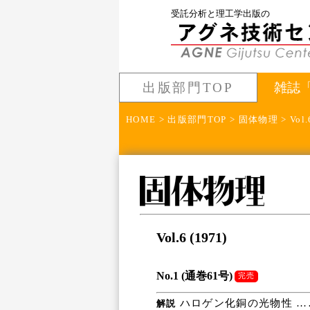
受託分析と理工学出版の
出版部門TOP
雑誌
HOME
>
出版部門TOP
>
固体物理
> Vol.
Vol.6 (1971)
No.1 (通巻61号)
完売
ハロゲン化銅の光物性 …
解説