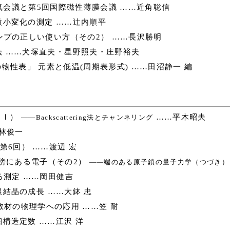
気会議と第5回国際磁性薄膜会議 ……近角聡信
小変化の測定 ……辻内順平
ンプの正しい使い方（その2） ……長沢勝明
 ……犬塚直夫・星野照夫・庄野裕夫
性表」 元素と低温(周期表形式) ……田沼静一 編
（Ⅰ）
……平木昭夫
――Backscattering法とチャンネリング
林俊一
6回） ……渡辺 宏
傍にある電子（その2）
――端のある原子鎖の量子力学（つづき）
る測定 ……岡田健吉
結晶の成長 ……大鉢 忠
材の物理学への応用 ……笠 耐
構造定数 ……江沢 洋