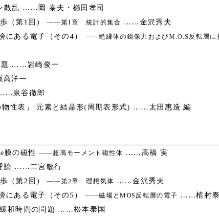
散乱 ……岡 泰夫・櫛田孝司
歩（第1回）
……金沢秀夫
――第1章 統計的集合
傍にある電子（その4）
――絶縁体の鏡像力およびM.O.S反転層
題 ……岩崎俊一
飯高洋一
……泉谷徹郎
物性表」 元素と結晶形(周期表形式) ……太田惠造 編
e膜の磁性
……高橋 実
――超高モーメント磁性体
論 ……二宮敏行
歩（第2回）
……金沢秀夫
――第2章 理想気体
傍にある電子（その5）
……植村
――磁場とMOS反転層の電子
電子緩和時間の問題 ……松本泰国