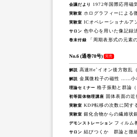
1972年国際応用磁
会議だより
ホログラフィーによる微
実験室
ICオペレーショナルア
実験室
色中心を用いた像記録法
サロン
「周期表形式の元素の物
巻末付録
No.6 (通巻78号)
完売
+
高速He
イオン後方散乱
解説
金属微粒子の磁性 ……小
解説
格子振動と群論（第
理論セミナー
固体表面の近
初等固体物理講座
KDP転移の次数に関す
実験室
銀化合物からの繊維状銀
実験室
フィルム教
デモンストレーション
結びつくか 群論と微細
サロン