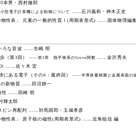
川幸男・西村徹郎
……石川義和・神木正史
超小型電子計算機による制御について
物性表」 元素の一般的性質Ⅰ(周期表形式) ……固体物理編集
ろな音波 ……生嶋 明
歩（第3回）
……金沢秀夫
――第3章 熱平衡系のGreen関数
ス ……佐々木 宏
傍にある電子（その6：最終回）
――半導体蓄積層と金属表面の
の新物質 ……田沼静一
性 ……田崎 明
村輝太郎
スピン再配列 ……対馬国郎・玉城孝彦
物性表」 原子核の磁性(周期表形式) ……近角聡信 編