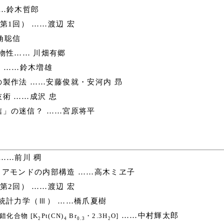
…鈴木哲郎
1回） ……渡辺 宏
角聡信
物性…… 川畑有郷
 ……鈴木増雄
製作法 ……安藤俊就・安河内 昻
術 ……成沢 忠
」の迷信？ ……宮原将平
……前川 稠
アモンドの内部構造 ……高木ミヱ子
2回） ……渡辺 宏
統計力学（Ⅲ） ……橋爪夏樹
……中村輝太郎
錯化合物 [K
Pt(CN)
Br
・2.3H
O]
2
4
0.3
2