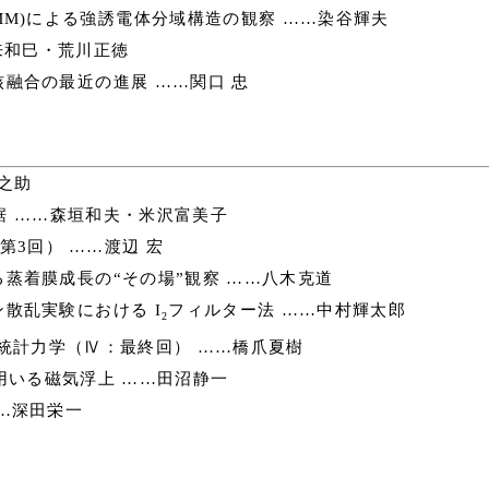
MM)による強誘電体分域構造の観察 ……染谷輝夫
来和巳・荒川正徳
融合の最近の進展 ……関口 忠
之助
 ……森垣和夫・米沢富美子
3回） ……渡辺 宏
蒸着膜成長の“その場”観察 ……八木克道
散乱実験における I
フィルター法 ……中村輝太郎
2
統計力学（Ⅳ：最終回） ……橋爪夏樹
用いる磁気浮上 ……田沼静一
…深田栄一