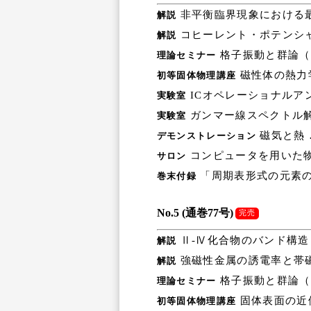
非平衡臨界現象における最
解説
コヒーレント・ポテンシャ
解説
格子振動と群論（第
理論セミナー
磁性体の熱力
初等固体物理講座
ICオペレーショナルア
実験室
ガンマー線スペクトル解
実験室
磁気と熱 
デモンストレーション
コンピュータを用いた物
サロン
「周期表形式の元素の物
巻末付録
No.5 (通巻77号)
完売
Ⅱ-Ⅳ化合物のバンド構造
解説
強磁性金属の誘電率と帯磁
解説
格子振動と群論（第
理論セミナー
固体表面の近
初等固体物理講座