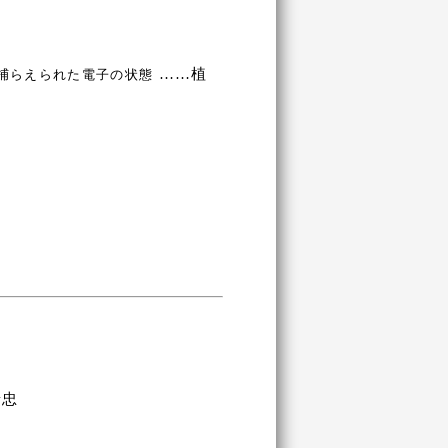
……植
に捕らえられた電子の状態
泰忠