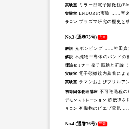
ミラー型電子顕微鏡(E
実験室
ENDORの実験 ……宝
実験室
プラズマ研究の歴史と核
サロン
No.3 (通巻75号)
完売
光ポンピング ……神田貞
解説
不純物半導体のバンドの裾
解説
格子振動と群論（第
理論セミナー
電子顕微鏡内蒸着による
実験室
ラマンおよびブリルアン
実験室
不可逆過程の
初等固体物理講座
超伝導を
デモンストレーション
有機物のピエゾ電気 …
サロン
No.4 (通巻76号)
完売