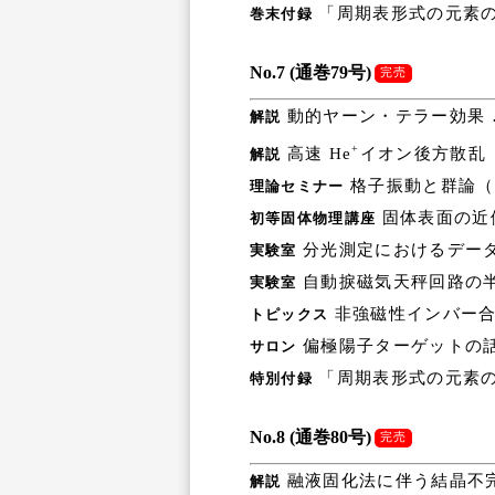
「周期表形式の元素の
巻末付録
No.7 (通巻79号)
完売
動的ヤーン・テラー効果 
解説
+
高速 He
イオン後方散乱
解説
格子振動と群論（
理論セミナー
固体表面の近
初等固体物理講座
分光測定におけるデータ
実験室
自動捩磁気天秤回路の半
実験室
非強磁性インバー合
トピックス
偏極陽子ターゲットの話
サロン
「周期表形式の元素の
特別付録
No.8 (通巻80号)
完売
融液固化法に伴う結晶不
解説