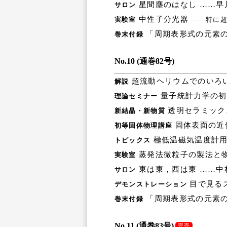
星間塵のはなし ……早
サロン
中性子分光器
実験室
――特に
「周期表形式の元素の
巻末付録
No.10 (通巻82号)
超流動ヘリウムでのいろい
解説
量子統計力学の初
理論セミナー
透明セラミック
新結晶・新物質
固体表面の近
初等固体物理講座
極低温磁気温度計用
トピックス
蒸発法微粒子の製法と物
実験室
東は東，西は東 ……中
サロン
目で見る
デモンストレーション
「周期表形式の元素の
巻末付録
No.11 (通巻83号)
完売