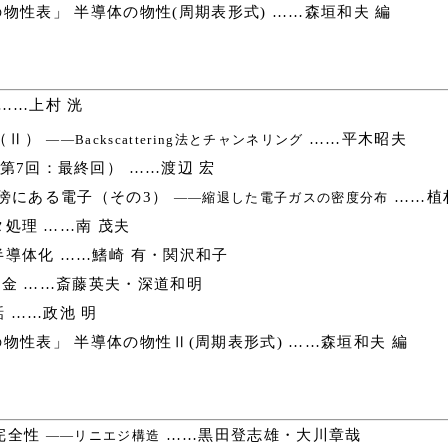
物性表」 半導体の物性(周期表形式) ……森垣和夫 編
……上村 洸
（Ⅱ）
……平木昭夫
――Backscattering法とチャンネリング
第7回：最終回） ……渡辺 宏
傍にある電子（その3）
……植
――縮退した電子ガスの密度分布
処理 ……南 茂夫
導体化 ……鰭崎 有・関沢和子
金 ……斎藤英夫・深道和明
 ……政池 明
物性表」 半導体の物性Ⅱ(周期表形式) ……森垣和夫 編
完全性
……黒田登志雄・大川章哉
――リニエジ構造