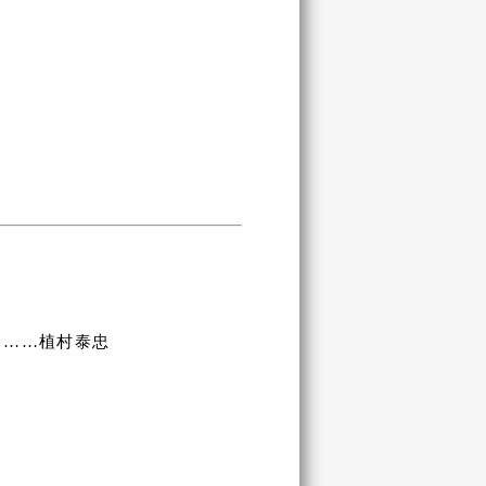
……植村泰忠