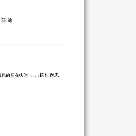
部 編
……植村泰忠
磁気的局在状態