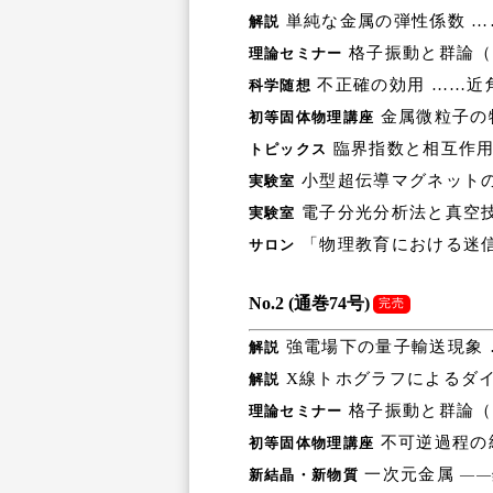
単純な金属の弾性係数 …
解説
格子振動と群論（第
理論セミナー
不正確の効用 ……近
科学随想
金属微粒子の
初等固体物理講座
臨界指数と相互作用
トピックス
小型超伝導マグネットの
実験室
電子分光分析法と真空技
実験室
「物理教育における迷信
サロン
No.2 (通巻74号)
完売
強電場下の量子輸送現象 
解説
X線トホグラフによるダイ
解説
格子振動と群論（第
理論セミナー
不可逆過程の
初等固体物理講座
一次元金属
新結晶・新物質
――