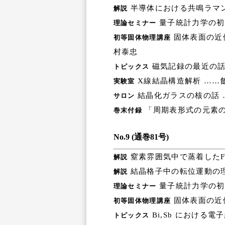
半導体における共鳴ラマン
解説
量子統計力学の初
理論セミナー
固体表面の近
初等固体物理講座
村泰忠
磁気記録の最近の話
トピックス
X線結晶構造解析 ……
実験室
結晶化ガラスの核の話 
サロン
「周期表形式の元素の
巻末付録
No.9 (通巻81号)
窒素雰囲気中で蒸着したF
解説
結晶格子中の転位運動の理
解説
量子統計力学の初
理論セミナー
固体表面の近
初等固体物理講座
Bi,Sb における
トピックス