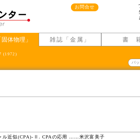
お問合せ
「固体物理」
雑誌「金属」
書 
7 (1972)
バッ
近似(CPA)-Ⅱ. CPAの応用 ……米沢富美子