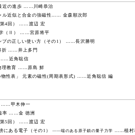
近の進歩 ……川崎恭治
ル近似と合金の強磁性…… 金森順次郎
4回） ……渡辺 宏
学（Ⅱ） ……宮原将平
ンプの正しい使い方（その1） ……長沢勝明
折 ……井上多門
……近角聡信
理教育 ……原島 鮮
性表」 元素の磁性(周期表形式) ……近角聡信 編
 ……甲木伸一
率 ……金 徳洲
5回） ……渡辺 宏
傍にある電子（その1）
……植村
――端のある原子鎖の量子力学