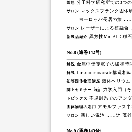
分子科学研究所での3つの
随想
マックスプランク固体研
サロン
ヨーロッパ長居の旅 ……
レーザーによる核融合 
サロン
異方性Mn-Al-C磁
新製品紹介
No.8 (通巻142号)
金属中伝導電子の緩和時
解説
Incommensurate構造
解説
液体ヘリウム（
初等固体物理講座
統計力学入門（そ
誌上セミナー
不規則系でのアンダ
トピックス
アモルファス半
固体物理の応用
新しい電池 ……辻 茂雄
サロン
No.9 (通巻143号)