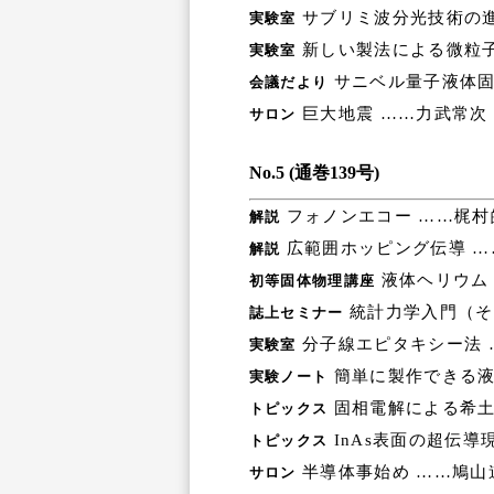
サブリミ波分光技術の進
実験室
新しい製法による微粒
実験室
サニベル量子液体固
会議だより
巨大地震 ……力武常次
サロン
No.5 (通巻139号)
フォノンエコー ……梶村
解説
広範囲ホッピング伝導 …
解説
液体ヘリウム（
初等固体物理講座
統計力学入門（そ
誌上セミナー
分子線エピタキシー法 
実験室
簡単に製作できる液
実験ノート
固相電解による希土
トピックス
InAs表面の超伝導
トピックス
半導体事始め ……鳩山
サロン