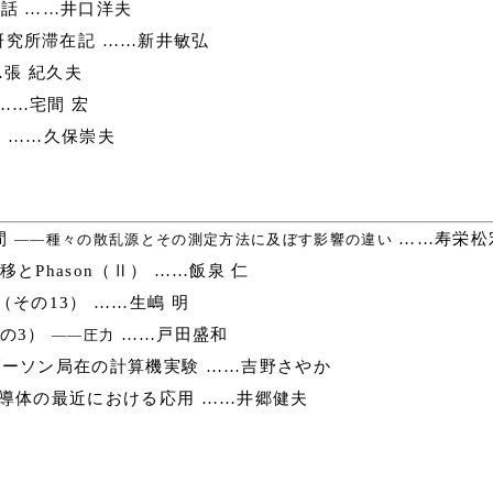
話 ……井口洋夫
究所滞在記 ……新井敏弘
張 紀久夫
……宅間 宏
石 ……久保崇夫
間
……寿栄松
――種々の散乱源とその測定方法に及ぼす影響の違い
相転移とPhason（Ⅱ） ……飯泉 仁
その13） ……生嶋 明
の3）
……戸田盛和
――圧力
ーソン局在の計算機実験 ……吉野さやか
導体の最近における応用 ……井郷健夫