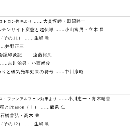
……大貫惇睦・田沼静一
ロトロン共鳴より
ルテンサイト変態と超伝導 ……小山富男・立木 昌
その11） ……生嶋 明
……井野正三
会議印象記 ……遠藤裕久
……吉川治男・小西尚俊
りと磁気光学効果の符号 ……中川康昭
……小川恵一・青木晴善
ス・ファンアルフェン効果より
相転移とPhason（Ⅰ） ……飯泉 仁
石橋善弘・高木 豊
その12） ……生嶋 明