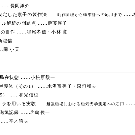
 ……長岡洋介
る安定した素子の製作法
……
――動作原理から磁束計への応用まで
ル解析の問題点 ……伊藤厚子
の自作 ……鳴尾孝信・小林 寛
角聡信
…岡 小天
の局在状態 ……小松原毅一
半導体（その1） ……米沢富美子・森垣和夫
5） ……和光信也
メラを用いる実験
……
――超強磁場における磁気光学測定への応用
磁気記録 ……岩崎俊一
 ……平木昭夫