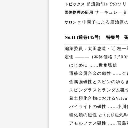
3
超流動
Heでのソリ
トピックス
サーキュレータ
固体物理の応用
-
π
中間子による癌治療の
サロン
No.11 (通巻145号) 特集号 
編集委員：太田恵造・近 桂一
定価 ―――（本体価格 2,50
はじめに ……近角聡信
遷移金属合金の磁性 ……金
金属強磁性とスピンのゆらぎ
スピングラスとランダム磁性
希土類化合物におけるValence 
パイライトの磁性 ……小川
硅化類の磁性
とくに核磁気共
アモルファス磁性 ……宮島