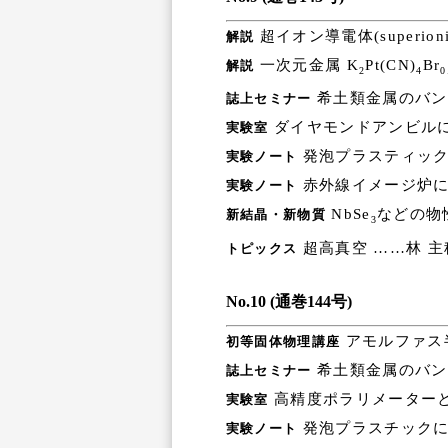
超イオン導電体(superioni
解説
一次元金属 K
Pt(CN)
Br
解説
2
4
0
希土類金属のバン
誌上セミナー
ダイヤモンドアンビルに
実験室
発泡プラスティック
実験ノート
赤外線イメージ炉に
実験ノート
NbSe
などの物
新結晶・新物質
3
超高真空 ……林 主
トピックス
No.10 (通巻144号)
アモルファス
初等固体物理講座
希土類金属のバン
誌上セミナー
高精度ポラリメーターと
実験室
発泡プラスチックに
実験ノート