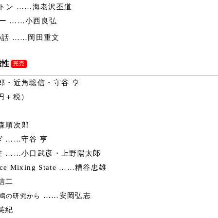
トン ……海老沢丕道
ー ……小西良弘
話 ……岡田重文
磁性
完売
郎・近角聡信・守谷 亨
0円＋税）
森順次郎
 ……守谷 亨
 ……小口武彦・上野陽太郎
Mixing State ……糟谷忠雄
信二
……安岡弘志
鳴の研究から
英紀