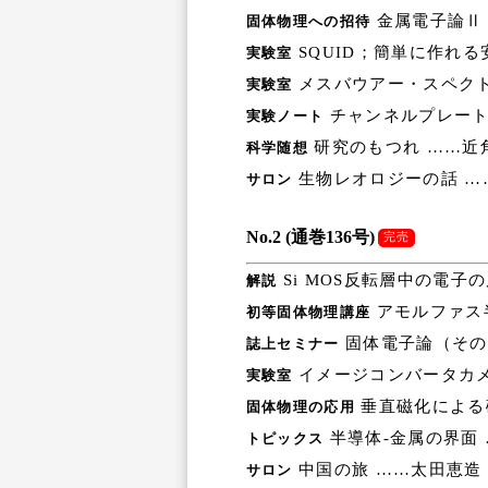
金属電子論Ⅱ
固体物理への招待
SQUID；簡単に作れ
実験室
メスバウアー・スペクト
実験室
チャンネルプレート
実験ノート
研究のもつれ ……近
科学随想
生物レオロジーの話 …
サロン
No.2 (通巻136号)
完売
Si MOS反転層中の電子
解説
アモルファス
初等固体物理講座
固体電子論（その
誌上セミナー
イメージコンバータカ
実験室
垂直磁化による
固体物理の応用
半導体-金属の界面
トピックス
中国の旅 ……太田恵造
サロン