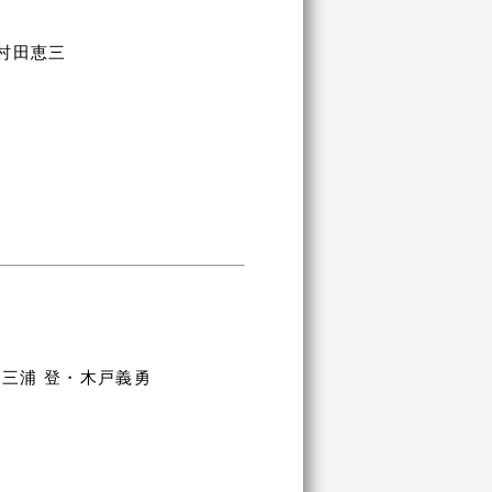
村田恵三
三浦 登・木戸義勇