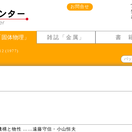
お問合せ
「固体物理」
雑誌「金属」
書 
12 (1977)
バッ
構と物性 ……遠藤守信・小山恒夫