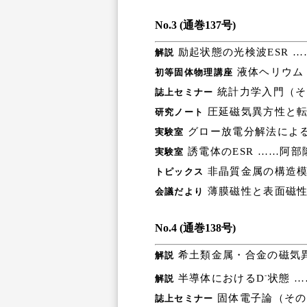
No.3 (通巻137号)
励起状態の光検波ESR 
解説
液体ヘリウム（
初等固体物理講座
統計力学入門（そ
誌上セミナー
圧延磁気異方性と転
研究ノート
グロー放電分解法による
実験室
誘電体のESR ……阿部
実験室
非晶質金属の構造模
トピックス
薄膜磁性と表面磁性
会議だより
No.4 (通巻138号)
希土類金属・合金の磁気異
解説
-
半導体におけるD
状態 
解説
固体電子論（その
誌上セミナー