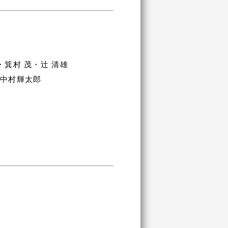
箕村 茂・辻 清雄
・中村輝太郎