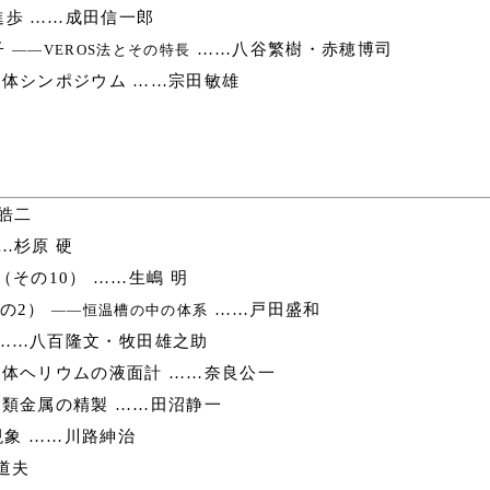
歩 ……成田信一郎
子
……八谷繁樹・赤穂博司
――VEROS法とその特長
体シンポジウム ……宗田敏雄
皓二
…杉原 硬
その10） ……生嶋 明
の2）
……戸田盛和
――恒温槽の中の体系
……八百隆文・牧田雄之助
体ヘリウムの液面計 ……奈良公一
類金属の精製 ……田沼静一
現象 ……川路紳治
道夫