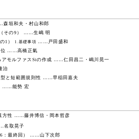
……森垣和夫・村山和郎
その9） ……生嶋 明
の1）
……戸田盛和
1.基礎事項
位 ……高橋正氣
アモルファスSiの作成 ……仁田昌二・嶋川晃一
隆治
型と短範囲規則性 ……早稲田嘉夫
 ……能勢 宏
方性 ……藤井博信・岡本哲彦
……名取晃子
6：最終回） ……山下次郎