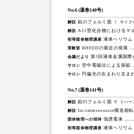
No.6 (通巻140号)
鉛のフェルミ面 Ⅰ
解説
サイク
A15型化合物におけるマ
解説
液体ヘリウム（
初等固体物理講座
RHEEDの最近の発展 
実験室
第3回液体金属国際
会議だより
空中電磁法による探鉱 
サロン
円偏光の右まわり左まわ
サロン
No.7 (通巻141号)
鉛のフェルミ面 Ⅱ
解説
ドハー
Incommensurate構造
解説
強誘電体 ……
固体物理への招待
液体ヘリウム（
初等固体物理講座