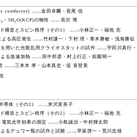
c conductor) ……金田卓爾・長尾 信
・3H
O(KCP)の物性 ……長沢 博
.3
2
ド構造とスピン秩序（その1） ……小林正一・福地 充
よる高圧発生 ……竹村謙一・下村 理・青木勝敏・浅海勝征・
を用いた光散乱用クライオスタットの試作 ……宇田川真行
よる急速加熱 ……田中邦彦・村上行正・前園明一
性 ……三本木 孝・山本真史・堤 喜登美
税
半導体（その2） ……米沢富美子
ド構造とスピン秩序（その2） ……小林正一・福地 充
電気光学効果の測定 ……小島誠治・中村輝太郎
よるデュワー瓶の試作と試験 ……早坂啓一・荒川忠雄