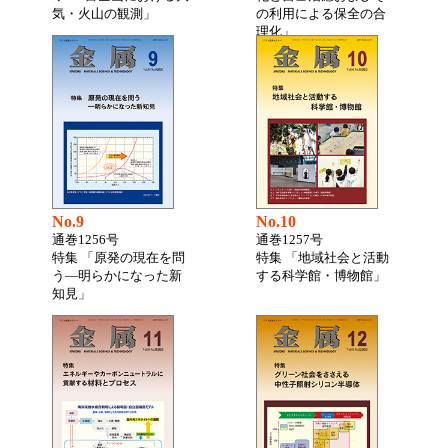
気・火山の観測」
の利用による保全の合
理化」
No.9
No.10
通巻1256号
通巻1257号
特集 「原発の現在を問
特集 「地域社会と活動
う―明らかになった新
する科学館・博物館」
知見」