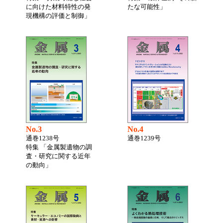
に向けた材料特性の発
たな可能性」
現機構の評価と制御」
No.3
No.4
通巻1238号
通巻1239号
特集 「金属製遺物の調
査・研究に関する近年
の動向」