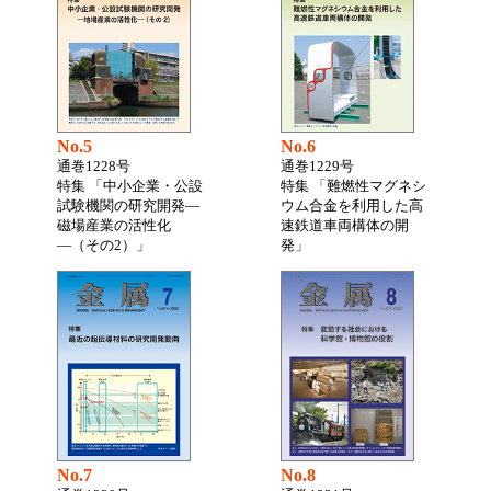
No.5
No.6
通巻1228号
通巻1229号
特集 「中小企業・公設
特集 「難燃性マグネシ
試験機関の研究開発―
ウム合金を利用した高
磁場産業の活性化
速鉄道車両構体の開
―（その2）」
発」
No.7
No.8