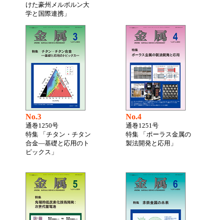
けた豪州メルボルン大
学と国際連携」
No.3
No.4
通巻1250号
通巻1251号
特集 「チタン・チタン
特集 「ポーラス金属の
合金―基礎と応用のト
製法開発と応用」
ピックス」