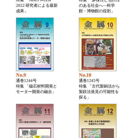
2022 研究者による最新
のある社会へ―科学
成果」
館・博物館の役割」
No.9
No.10
通巻1244号
通巻1245号
特集 「磁石材料開発と
特集 「古代製銅法から
モーター開発の融合」
製鉄法発見の可能性を
探る」