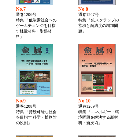
No.7
No.8
通巻1206号
通巻1207号
特集 「低炭素社会への
特集 「鉄スクラップの
ゲームチェンジを目指
蓄積と銅濃度の増加問
す軽量材料・耐熱材
題」
料」
No.9
No.10
通巻1208号
通巻1209号
特集 「持続可能な社会
特集 「エネルギー・環
を目指す 科学・博物館
境問題を解決する新材
の役割」
料・新技術」