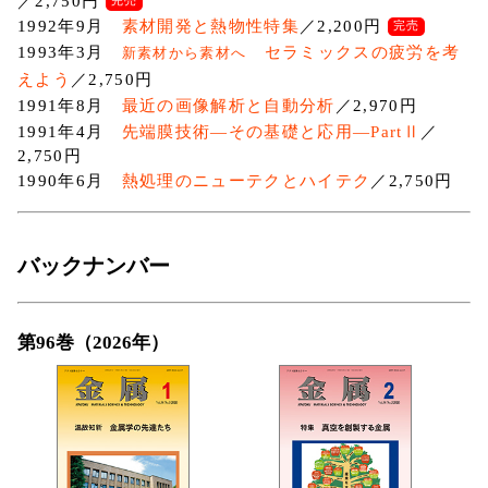
／2,750円
完売
1992年9月
素材開発と熱物性特集
／2,200円
完売
1993年3月
セラミックスの疲労を考
新素材から素材へ
えよう
／2,750円
1991年8月
最近の画像解析と自動分析
／2,970円
1991年4月
先端膜技術―その基礎と応用―PartⅡ
／
2,750円
1990年6月
熱処理のニューテクとハイテク
／2,750円
バックナンバー
第96巻（2026年）