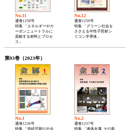
No.11
No.12
通巻1258号
通巻1259号
特集 「エネルギーやカ
特集 「グリーン社会を
ーボンニュートラルに
ささえる中性子照射シ
貢献する材料とプロセ
リコン半導体」
ス」
第93巻（2023年）
No.1
No.2
通巻1236号
通巻1237号
特集 「持続可能な社会
特集 「液体金属 その新