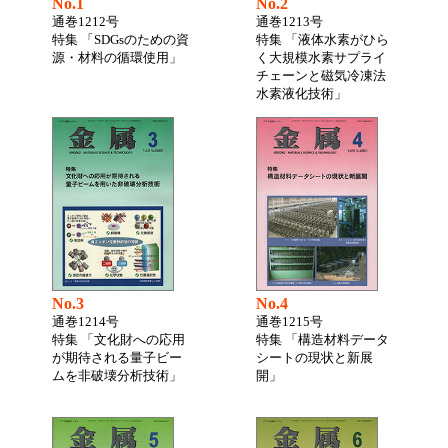
No.1
No.2
通巻1212号
通巻1213号
特集 「SDGsのための資
特集 「液体水素がひら
源・材料の循環使用」
く大規模水素サプライ
チェーンと磁気冷凍法
水素液化技術」
No.3
No.4
通巻1214号
通巻1215号
特集 「文化財への応用
特集 「構造材料データ
が期待される量子ビー
シートの現状と新展
ムを非破壊分析技術」
開」