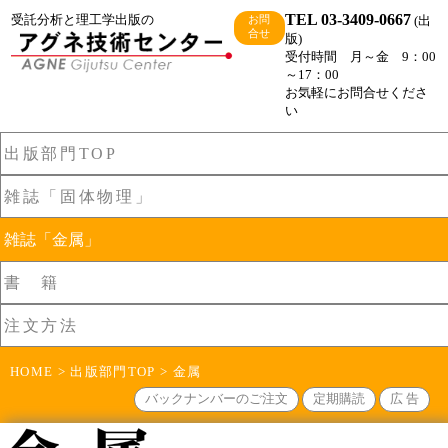
TEL 03-3409-0667
受託分析と理工学出版の
(出
お問
合せ
版)
受付時間 月～金 9：00
～17：00
お気軽にお問合せくださ
い
出版部門TOP
雑誌「固体物理」
雑誌「金属」
書 籍
注文方法
HOME
>
出版部門TOP
> 金属
バックナンバーのご注文
定期購読
広 告