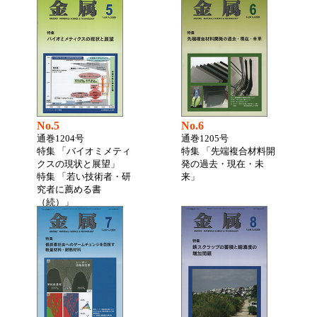
No.5
No.6
通巻1204号
通巻1205号
特集 「バイオミメティ
特集 「先端複合材料開
クスの現状と展望」
発の過去・現在・未
特集 「若い技術者・研
来」
究者に薦める書
（続）」