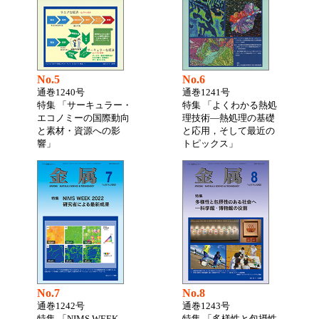
No.5
No.6
通巻1240号
通巻1241号
特集 「サーキュラー・
特集 「よくわかる熱処
エコノミーの国際動向
理技術―熱処理の基礎
と素材・資源への影
と応用，そして最近の
響」
トピックス」
No.7
No.8
通巻1242号
通巻1243号
特集 「NIMS WEEK
特集 「多様性と包摂性