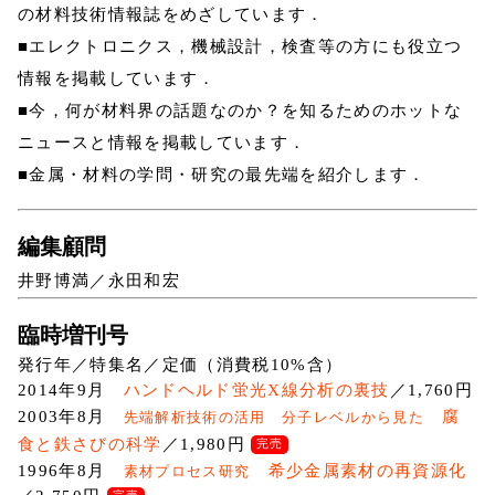
の材料技術情報誌をめざしています．
■エレクトロニクス，機械設計，検査等の方にも役立つ
情報を掲載しています．
■今，何が材料界の話題なのか？を知るためのホットな
ニュースと情報を掲載しています．
■金属・材料の学問・研究の最先端を紹介します．
編集顧問
井野博満／永田和宏
臨時増刊号
発行年／特集名／定価（消費税10%含）
2014年9月
ハンドヘルド蛍光X線分析の裏技
／1,760円
2003年8月
腐
先端解析技術の活用 分子レベルから見た
食と鉄さびの科学
／1,980円
完売
1996年8月
希少金属素材の再資源化
素材プロセス研究