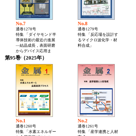
No.7
No.8
通巻1278号
通巻1279号
特集 「ダイヤモンド半
特集 「反応場を設計す
導体技術の最近の進展
るマイクロ波化学・材
―結晶成長，表面研磨
料合成」
からデバイス応用ま
で」
第95巻（2025年）
No.1
No.2
通巻1260号
通巻1261号
特集 「水素エネルギー
特集 「産学連携と人材