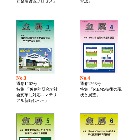
と金属資源プロセス」
育成」
No.3
No.4
通巻1262号
通巻1263号
特集 「独創的研究で社
特集 「MEMS技術の現
会変革に対応～マテリ
状と展望」
アル新時代へ～」