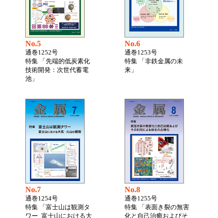
No.5
No.6
通巻1252号
通巻1253号
特集 「先端的低炭素化
特集 「非鉄金属の未
技術開発：次世代蓄電
来」
池」
No.7
No.8
通巻1254号
通巻1255号
特集 「富士山は観測タ
特集 「表面き裂の無害
ワー 富士山における大
化と自己治癒およびそ