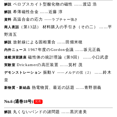
ペロブスカイト型酸化物の磁性 ……渡辺 浩
解説
希薄磁性合金 ……近藤 淳
解説
高温合金の応力
資料
――ラプチャー強さ
（第13話） 材料購入の手引き（その二） ……平
商人夜話
野清五
放射線による固相重合 ……田畑米穂
解説
1967年度のGordon会議 ……坂元正義
内外ニュース
磁性体の統計理論（第9回） ……小口武彦
連載演習講座
Drickamerの高圧装置 ……箕村 茂
実験室
振動Ｖ
……鈴木
デモンストレーション
――メルデの弦（2）
皇
熱電物質、最近の話題 ……青野朋義
新物質・新結晶
No.6 (通巻18号)
完売
丸くないバンドの諸問題 ……黒沢達美
解説