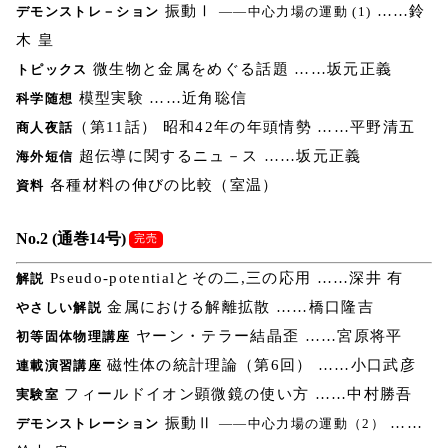
振動Ⅰ
……鈴
デモンストレ－ション
――中心力場の運動 (1)
木 皇
微生物と金属をめぐる話題 ……坂元正義
トピックス
模型実験 ……近角聡信
科学随想
（第11話） 昭和42年の年頭情勢 ……平野清五
商人夜話
超伝導に関するニュ－ス ……坂元正義
海外短信
各種材料の伸びの比較（室温）
資料
No.2 (通巻14号)
完売
Pseudo-potentialとその二,三の応用 ……深井 有
解説
金属における解離拡散 ……橋口隆吉
やさしい解説
ヤーン・テラー結晶歪 ……宮原将平
初等固体物理講座
磁性体の統計理論（第6回） ……小口武彦
連載演習講座
フィールドイオン顕微鏡の使い方 ……中村勝吾
実験室
振動Ⅱ
……
デモンストレーション
――中心力場の運動（2）