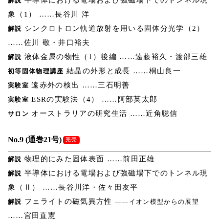
半導体における電場および強磁場下でのトンネル現
解説
象（1） ……長谷川 洋
シンクロトロン軌道放射を用いる固体分光学（2）
解説
……佐川 敬・井口裕夫
液体金属の物性（1）後編 ……遠藤裕久・渡部三雄
解説
結晶の外形と成長 ……桐山良一
初等固体物理講座
遠赤外の検出 ……三石明善
実験室
ESRの実験法（4） ……阿部英太郎
実験室
オーストラリアの研究生活 ……近角聡信
サロン
No.9 (通巻21号)
完売
物理的にみた固体表面 ……前田正雄
解説
半導体における電場および強磁場下でのトンネル現
解説
象（Ⅱ） ……長谷川洋・佐々田友平
フェライトの磁気異方性
解説
――イオン模型からの展望
……宮田直憲