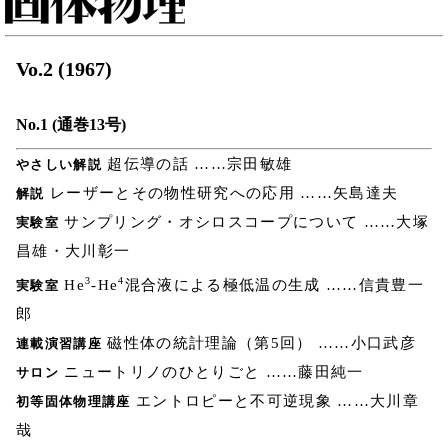
Vo.2 (1967)
No.1 (通巻13号)
超伝導の話 ……宗田敏雄
やさしい解説
レーザーとその物性研究への応用 ……矢島達夫
解説
サンプリング・オシロスコープについて ……大塚
実験室
昌雄・大川彰一
3
4
He
-He
混合液による極低温の生成 ……信貴豊一
実験室
郎
磁性体の統計理論（第5回） ……小口武彦
連載演習講座
ニュートリノのひとりごと ……藤田純一
サロン
エントロピーと不可逆現象 ……大川章
初等固体物理講座
哉