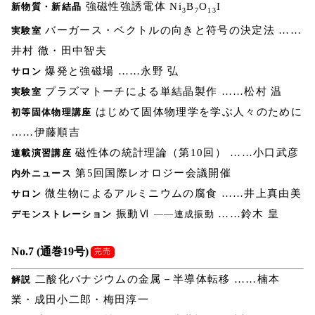
強磁性強誘電体 Ni
B
O
I
新物質・新結晶
3
7
13
バーガース・ベクトルの向きと符号の決定法 ……
実験室
井村 徹・田中智夫
爆発と強磁場 ……永野 弘
サロン
プラズマトーチによる単結晶製作 ……松村 温
実験室
はじめて固体物理学を学ぶ人々のために
初等固体物理講座
……伊藤順吉
磁性体の統計理論（第10回） ……小口武彦
連載演習講座
第5回国際レオロジー会議開催
内外ニュース
微生物によるアルミニウムの腐食 ……井上真由美
サロン
振動Ⅵ
……鈴木 皇
デモンストレーション
――連成振動
No.7 (通巻19号)
完売
二酸化バナジウムの金属－半導体転移 ……楠本
解説
業・成田小二郎・梅田淳一