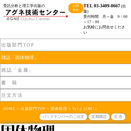
TEL 03-3409-0667
受託分析と理工学出版の
(出
お問
合せ
版)
受付時間 月～金 9：00
～17：00
お気軽にお問合せくださ
い
出版部門TOP
雑誌「固体物理」
雑誌「金属」
書 籍
注文方法
HOME
>
出版部門TOP
>
固体物理
> Vol.2 (1967)
バックナンバーのご注文
定期購読
広 告