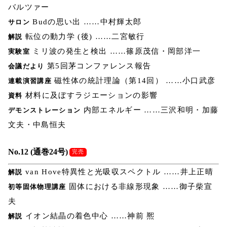
バルツァー
Budの思い出 ……中村輝太郎
サロン
転位の動力学 (後) ……二宮敏行
解説
ミリ波の発生と検出 ……篠原茂信・岡部洋一
実験室
第5回茅コンファレンス報告
会議だより
磁性体の統計理論（第14回） ……小口武彦
連載演習講座
材料に及ぼすラジエーションの影響
資料
内部エネルギー ……三沢和明・加藤
デモンストレーション
文夫・中島恒夫
No.12 (通巻24号)
完売
van Hove特異性と光吸収スペクトル ……井上正晴
解説
固体における非線形現象 ……御子柴宣
初等固体物理講座
夫
イオン結晶の着色中心 ……神前 熈
解説