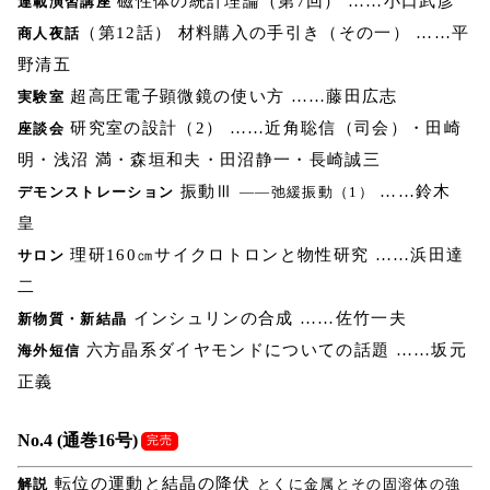
磁性体の統計理論（第7回） ……小口武彦
連載演習講座
（第12話） 材料購入の手引き（その一） ……平
商人夜話
野清五
超高圧電子顕微鏡の使い方 ……藤田広志
実験室
研究室の設計（2） ……近角聡信（司会）・田崎
座談会
明・浅沼 満・森垣和夫・田沼静一・長崎誠三
振動Ⅲ
……鈴木
デモンストレーション
――弛緩振動（1）
皇
理研160㎝サイクロトロンと物性研究 ……浜田達
サロン
二
インシュリンの合成 ……佐竹一夫
新物質・新結晶
六方晶系ダイヤモンドについての話題 ……坂元
海外短信
正義
No.4 (通巻16号)
完売
転位の運動と結晶の降伏
解説
とくに金属とその固溶体の強