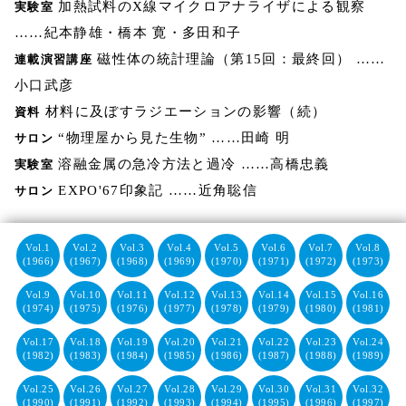
加熱試料のX線マイクロアナライザによる観察
実験室
……紀本静雄・橋本 寛・多田和子
磁性体の統計理論（第15回：最終回） ……
連載演習講座
小口武彦
材料に及ぼすラジエーションの影響（続）
資料
“物理屋から見た生物” ……田崎 明
サロン
溶融金属の急冷方法と過冷 ……高橋忠義
実験室
EXPO'67印象記 ……近角聡信
サロン
Vol.1
Vol.2
Vol.3
Vol.4
Vol.5
Vol.6
Vol.7
Vol.8
(1966)
(1967)
(1968)
(1969)
(1970)
(1971)
(1972)
(1973)
Vol.9
Vol.10
Vol.11
Vol.12
Vol.13
Vol.14
Vol.15
Vol.16
(1974)
(1975)
(1976)
(1977)
(1978)
(1979)
(1980)
(1981)
Vol.17
Vol.18
Vol.19
Vol.20
Vol.21
Vol.22
Vol.23
Vol.24
(1982)
(1983)
(1984)
(1985)
(1986)
(1987)
(1988)
(1989)
Vol.25
Vol.26
Vol.27
Vol.28
Vol.29
Vol.30
Vol.31
Vol.32
(1990)
(1991)
(1992)
(1993)
(1994)
(1995)
(1996)
(1997)