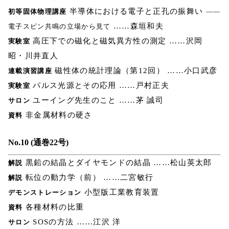
半導体における電子と正孔の振舞い
初等固体物理講座
――
……森垣和夫
電子スピン共鳴の立場から見て
高圧下での磁化と磁気異方性の測定 ……沢岡
実験室
昭・川井直人
磁性体の統計理論（第12回） ……小口武彦
連載演習講座
パルス光源とその応用 ……戸村正夫
実験室
ユーイング先生のこと ……茅 誠司
サロン
非金属材料の硬さ
資料
No.10 (通巻22号)
黒鉛の結晶とダイヤモンドの結晶 ……松山英太郎
解説
転位の動力学（前） ……二宮敏行
解説
小型版工業教育装置
デモンストレーション
各種材料の比重
資料
SOSの方法 ……江沢 洋
サロン