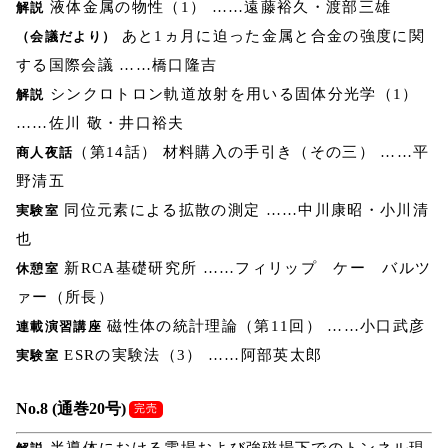
液体金属の物性（1） ……遠藤裕久・渡部三雄
解説
あと1ヵ月に迫った金属と合金の強度に関
（会議だより）
する国際会議 ……橋口隆吉
シンクロトロン軌道放射を用いる固体分光学（1）
解説
……佐川 敬・井口裕夫
（第14話） 材料購入の手引き（その三） ……平
商人夜話
野清五
同位元素による拡散の測定 ……中川康昭・小川清
実験室
也
新RCA基礎研究所 ……フィリップ ケー バルツ
休憩室
ァー（所長）
磁性体の統計理論（第11回） ……小口武彦
連載演習講座
ESRの実験法（3） ……阿部英太郎
実験室
No.8 (通巻20号)
完売