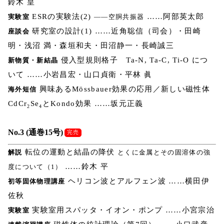
鈴木 皇
ESRの実験法(2)
……阿部英太郎
実験室
――空胴共振器
研究室の設計(1) ……近角聡信（司会）・田崎
座談会
明・浅沼 満・森垣和夫・田沼静一・長崎誠三
侵入型規則格子 Ta-N, Ta-C, Ti-O につ
新物質・新結晶
いて ……小岩昌宏・山口貞衛・平林 眞
興味あるMössbauer効果の応用／新しい磁性体
海外短信
CdCr
Se
とKondo効果 ……坂元正義
2
4
No.3 (通巻15号)
完売
転位の運動と結晶の降伏
解説
とくに金属とその固溶体の強
……鈴木 平
度について（1）
ヘリコン波とアルフェン波 ……横田伊
初等固体物理講座
佐秋
実験室用スパッタ・イオン・ポンプ ……小宮宗治
実験室