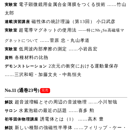
電子顕微鏡用金属合金薄膜をつくる技術 ……竹山
実験室
太郎
磁性体の統計理論（第13回） 小口武彦
連載演習講座
超電導マグネットの使用法
実験室
――特にNb
Sn高磁場マ
3
……菅原 忠・丸山孝道
グネットについて
低周波内部摩擦の測定 ……小岩昌宏
実験室
各種材料の比熱
資料
2次元の衝突における運動量保存
デモンストレーション
……三沢和昭・加藤文夫・中島恒夫
No.11 (通巻23号)
完売
超音波増幅とその周辺の音波物理 ……小川智哉
解説
水素泡箱の最近の話題 ……喜多 勲
サロン
誘電体とは（1） ……高木 豊
初等固体物理講座
新しい種類の強磁性半導体 ……フィリップ・ケー・
解説