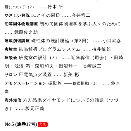
……鈴木 平
度について（2）
ICとその周辺 ……今井哲二
やさしい解説
初めて固体物理学を学ぶ人々のために
初等固体物理講座
……武藤俊之助
磁性体の統計理論（第8回） ……小口武彦
連載演習講座
結晶解析プログラムシステム ……桜井敏雄
実験室
研究室の設計（3） ……近角聡信（司会）・田崎
座談会
明・浅沼 満・森垣和夫・田沼静一・長崎誠三
圧電気点火装置 ……新美 彬
サロン
振動Ⅳ
……鈴木
デモンストレーション
――弛緩振動（2）
皇
六方晶系ダイヤモンドについての話題（つづ
海外短信
き） ……坂元正義
No.5 (通巻17号)
完売