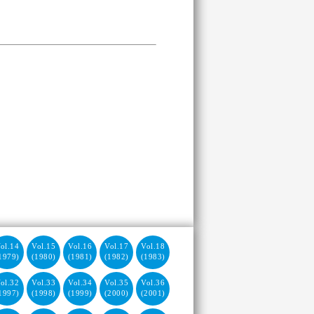
ol.14
Vol.15
Vol.16
Vol.17
Vol.18
1979)
(1980)
(1981)
(1982)
(1983)
ol.32
Vol.33
Vol.34
Vol.35
Vol.36
1997)
(1998)
(1999)
(2000)
(2001)