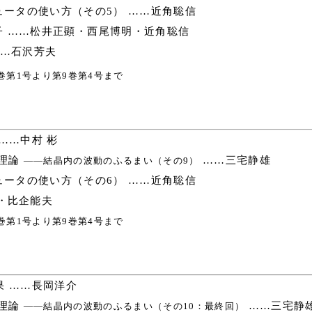
ータの使い方（その5） ……近角聡信
 ……松井正顕・西尾博明・近角聡信
……石沢芳夫
巻第1号より第9巻第4号まで
……中村 彬
理論
……三宅静雄
――結晶内の波動のふるまい（その9）
ータの使い方（その6） ……近角聡信
・比企能夫
巻第1号より第9巻第4号まで
 ……長岡洋介
理論
……三宅静
――結晶内の波動のふるまい（その10：最終回）