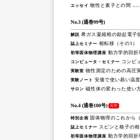
物性と素子との間 …
エッセイ
No.3 (通巻99号)
希ガス凝縮相の励起電子状
解説
相転移（その3）
誌上セミナー
動力学的回折
初等固体物理講座
コンピュ
コンピュータ・セミナー
物性測定のための高圧実
実験室
安価で使い易い温度
実験ノート
磁性体の変わった使い方
サロン
No.4 (通巻100号)
完売
固体物理のこれから
特別企画
スピンと格子の相
誌上セミナー
動力学的回折
初等固体物理講座