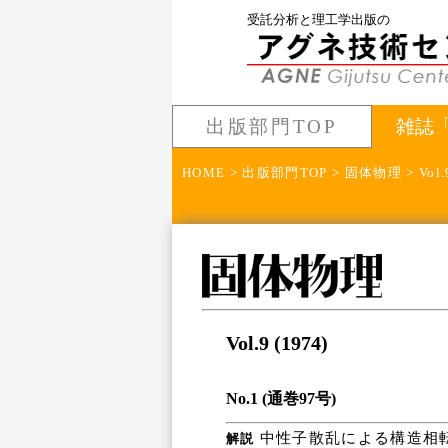
受託分析と理工学出版の
出版部門TOP
雑誌
HOME
>
出版部門TOP
>
固体物理
> Vol.
Vol.9 (1974)
No.1 (通巻97号)
中性子散乱による構造相転
解説