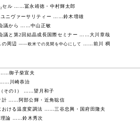
I
セル ……冨永靖徳・中村輝太郎
2
ユニヴァーサリティー ……鈴木増雄
会議から ……中山正敏
会議と第2回結晶成長国際セミナー ……大川章哉
スの周辺
……前川 稠
――欧米での見聞を中心にして
……御子柴宣夫
 ……川崎恭治
（その1） ……望月和子
計 ……阿部公輝・近角聡信
おける温度変調法 ……三谷忠興・国府田隆夫
理論 ……鈴木秀次