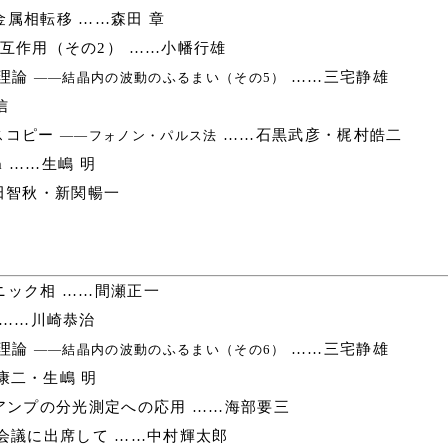
属相転移 ……森田 章
互作用（その2） ……小幡行雄
理論
……三宅静雄
――結晶内の波動のふるまい（その5）
信
スコピー
……石黒武彦・梶村皓二
――フォノン・パルス法
ilm ……生嶋 明
田智秋・新関暢一
ック相 ……間瀬正一
 ……川崎恭治
理論
……三宅静雄
――結晶内の波動のふるまい（その6）
康二・生嶋 明
アンプの分光測定への応用 ……海部要三
会議に出席して ……中村輝太郎