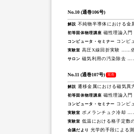
No.10 (通巻106号)
不純物半導体における金属
解説
磁性理論入門
初等固体物理講座
コンピュ
コンピュータ・セミナー
高圧X線回折実験 ……
実験室
磁気利用の汚染除去 …
サロン
No.11 (通巻107号)
完売
遷移金属における磁気異方
解説
磁性理論入門
初等固体物理講座
コンピュ
コンピュータ・セミナー
ポメランチュク冷却 …
実験室
低温における格子定数
実験室
光学的手段による測
会議だより