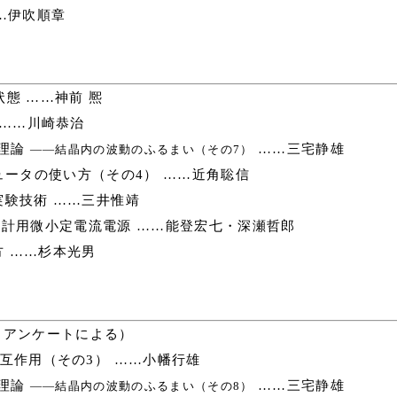
…伊吹順章
態 ……神前 熈
 ……川崎恭治
理論
……三宅静雄
――結晶内の波動のふるまい（その7）
ータの使い方（その4） ……近角聡信
験技術 ……三井惟靖
計用微小定電流電源 ……能登宏七・深瀬哲郎
 ……杉本光男
（アンケートによる）
互作用（その3） ……小幡行雄
理論
……三宅静雄
――結晶内の波動のふるまい（その8）