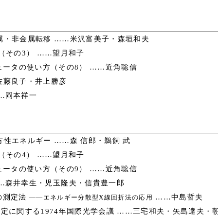
・非金属転移 ……米沢富美子・森垣和夫
（その3） ……望月和子
ータの使い方（その8） ……近角聡信
佐藤良子・井上勝彦
…岡本祥一
性エネルギー ……森 信郎・鵜飼 武
（その4） ……望月和子
ータの使い方（その9） ……近角聡信
…森井幸生・児玉隆夫・信貴豊一郎
の測定法
……中島哲夫
――エネルギー分散型X線回折法の応用
定に関する1974年国際光学会議 ……三宅和夫・矢島達夫・