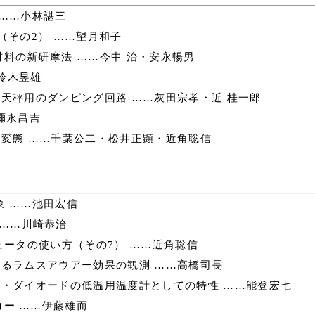
……小林諶三
（その2） ……望月和子
料の新研摩法 ……今中 治・安永暢男
……鈴木昱雄
天秤用のダンピング回路 ……灰田宗孝・近 桂一郎
彌永昌吉
変態 ……千葉公二・松井正顕・近角聡信
 ……池田宏信
 ……川崎恭治
ータの使い方（その7） ……近角聡信
るラムスアウアー効果の観測 ……高橋司長
・ダイオードの低温用温度計としての特性 ……能登宏七
ー ……伊藤雄而