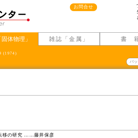
お問合せ
「固体物理」
雑誌「金属」
書 
9 (1974)
バッ
移の研究 ……藤井保彦