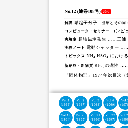
No.12 (通巻108号)
完売
励起子分子
解説
―凝縮とその周
コンピュ
コンピュータ・セミナー
超強磁場発生 ……三浦
実験室
電動シャッター …
実験ノート
NH
HSO
における
トピックス
4
4
RFe
の磁性 …
新結晶・新物質
2
「固体物理」1974年総目次（第
Vol.1
Vol.2
Vol.3
Vol.4
Vol.
(1966)
(1967)
(1968)
(1969)
(197
Vol.19
Vol.20
Vol.21
Vol.22
Vol.
(1984)
(1985)
(1986)
(1987)
(198