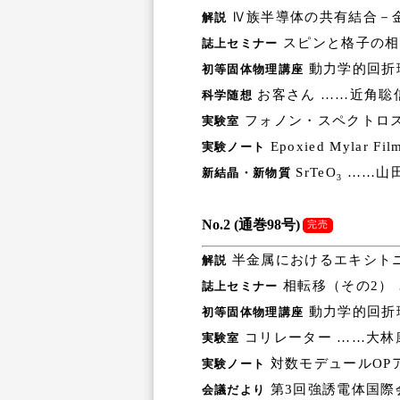
Ⅳ族半導体の共有結合－金
解説
スピンと格子の相
誌上セミナー
動力学的回折
初等固体物理講座
お客さん ……近角聡
科学随想
フォノン・スペクトロ
実験室
Epoxied Mylar F
実験ノート
SrTeO
……山
新結晶・新物質
3
No.2 (通巻98号)
完売
半金属におけるエキシトニ
解説
相転移（その2）
誌上セミナー
動力学的回折
初等固体物理講座
コリレーター ……大林
実験室
対数モデュールOP
実験ノート
第3回強誘電体国際
会議だより