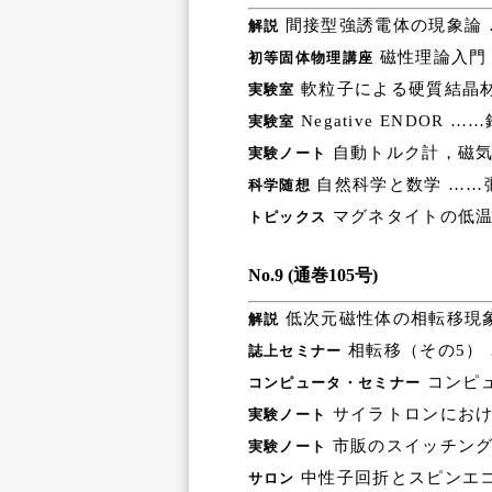
間接型強誘電体の現象論 
解説
磁性理論入門
初等固体物理講座
軟粒子による硬質結晶材
実験室
Negative ENDOR 
実験室
自動トルク計，磁気
実験ノート
自然科学と数学 ……
科学随想
マグネタイトの低温
トピックス
No.9 (通巻105号)
低次元磁性体の相転移現象
解説
相転移（その5）
誌上セミナー
コンピュ
コンピュータ・セミナー
サイラトロンにおけ
実験ノート
市販のスイッチング
実験ノート
中性子回折とスピンエコ
サロン