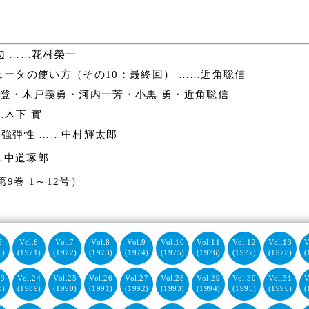
……花村榮一
辺
ータの使い方（その10：最終回） ……近角聡信
 登・木戸義勇・河内一芳・小黒 勇・近角聡信
…木下 實
強弾性 ……中村輝太郎
…中道琢郎
9巻 1～12号）
5
Vol.6
Vol.7
Vol.8
Vol.9
Vol.10
Vol.11
Vol.12
Vol.13
V
0)
(1971)
(1972)
(1973)
(1974)
(1975)
(1976)
(1977)
(1978)
(
23
Vol.24
Vol.25
Vol.26
Vol.27
Vol.28
Vol.29
Vol.30
Vol.31
V
8)
(1989)
(1990)
(1991)
(1992)
(1993)
(1994)
(1995)
(1996)
(