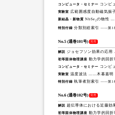
コンピュ
コンピュータ・セミナー
広範囲感度自動磁気振子
実験室
NbSe
の物性 
新結晶・新物質
2
分類別総索引
特別付録
――第1
No.5 (通巻101号)
完売
ジョセフソン効果の応用 
解説
動力学的回折
初等固体物理講座
コンピュ
コンピュータ・セミナー
温度波法 ……木暮嘉明
実験室
執筆者別索引
特別付録
――第1
No.6 (通巻102号)
完売
超伝導体における近藤効果
解説
動力学的回折
初等固体物理講座