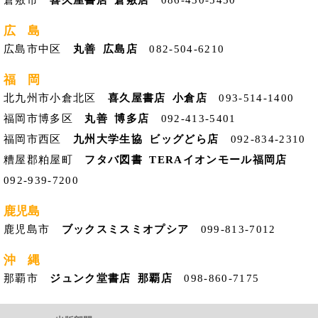
広 島
広島市中区
丸善 広島店
082-504-6210
福 岡
北九州市小倉北区
喜久屋書店 小倉店
093-514-1400
福岡市博多区
丸善 博多店
092-413-5401
福岡市西区
九州大学生協 ビッグどら店
092-834-2310
糟屋郡粕屋町
フタバ図書 TERAイオンモール福岡店
092-939-7200
鹿児島
鹿児島市
ブックスミスミオプシア
099-813-7012
沖 縄
那覇市
ジュンク堂書店 那覇店
098-860-7175