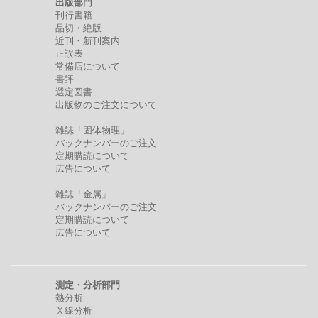
出版部門
刊行書籍
品切・絶版
近刊・新刊案内
正誤表
常備店について
書評
選定図書
出版物のご注文について
雑誌「固体物理」
バックナンバーのご注文
定期購読について
広告について
雑誌「金属」
バックナンバーのご注文
定期購読について
広告について
測定・分析部門
熱分析
Ｘ線分析