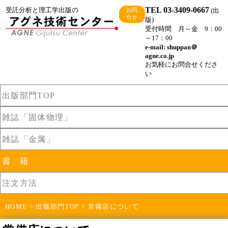
TEL 03-3409-0667
受託分析と理工学出版の
(出
お問
合せ
版)
受付時間 月～金 9：00
～17：00
e-mail: shuppan＠
agne.co.jp
お気軽にお問合せくださ
い
出版部門TOP
雑誌「固体物理」
雑誌「金属」
書 籍
注文方法
HOME
>
出版部門TOP
> 常備店について