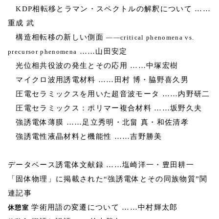
KDP相転移とラマン・スペクトルの解釈について ……
重成 武
構造相転移の新しい側面
――critical phenomena vs.
……山田安定
precursor phenomena
光位相共役波の発生とその応用 ……中塚宏樹
マイクロ波用誘電材料 ……田村 博・脇野喜久男
圧電セラミックスを用いた超音波モータ ……内野研二
圧電セラミックス：ポリマー複合材料 ……坂野久夫
強誘電体薄膜 ……足立秀明・北畠 真・和佐清孝
強誘電性液晶材料と機能性 ……吉野勝美
データベース誘電体文献録 ……塩崎洋一・豊田耕一
「固体物理」に掲載された“強誘電体とその同族物質”関
連記事
学術用語の変遷について ……中村輝太郎
休憩室