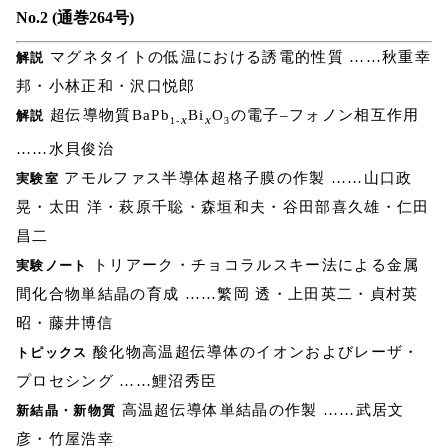
No.2 (通巻264号)
マグネタイトの低温における誘電的性質 ……秋重幸
解説
邦・小林正和・沢口悦郎
超伝導物質BaPb
Bi
O
の電子–フォノン相互作用
解説
x
x
1-
3
……水貝俊治
アモルファス半導体超格子膜の作製 ……山口政
実験室
晃・太田 洋・萩原千聡・森垣和夫・谷田部喜久雄・仁田
昌二
トリアーク・チョコラルスキー法による金属
実験ノート
間化合物単結晶の育成 ……繁岡 透・上田英二・貞村英
昭・藤井博信
酸化物高温超伝導体のイオンおよびレーザ・
トピックス
プロセシング ……鯉沼秀臣
高温超伝導体単結晶の作製 ……武居文
新結晶・新物質
彦・竹屋浩幸