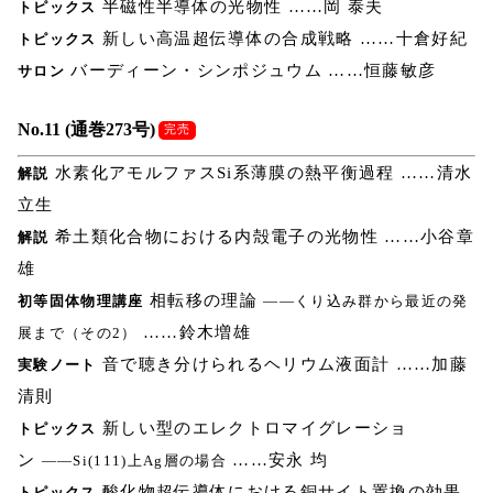
半磁性半導体の光物性 ……岡 泰夫
トピックス
新しい高温超伝導体の合成戦略 ……十倉好紀
トピックス
バーディーン・シンポジュウム ……恒藤敏彦
サロン
No.11 (通巻273号)
完売
水素化アモルファスSi系薄膜の熱平衡過程 ……清水
解説
立生
希土類化合物における内殻電子の光物性 ……小谷章
解説
雄
相転移の理論
初等固体物理講座
――くり込み群から最近の発
……鈴木増雄
展まで（その2）
音で聴き分けられるヘリウム液面計 ……加藤
実験ノート
清則
新しい型のエレクトロマイグレーショ
トピックス
ン
……安永 均
――Si(111)上Ag層の場合
酸化物超伝導体における銅サイト置換の効果
トピックス