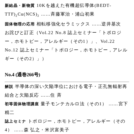
10Kを越えた有機超伝導体(BEDT-
新結晶・新物質
TTF)
Cu(NCS)
……斉藤軍治・浦山初果
2
2
相転移強化セラミックス ……逆井基次
固体物理の応用
お詫びと訂正（Vol.22 No.8 誌上セミナー「トポロジ
ー，ホモトピー，アレルギー（その1）」、Vol.22
No.12 誌上セミナー「トポロジー，ホモトピー，アレル
ギー（その2）」）
No.4 (通巻266号)
半導体の深い欠陥準位における電子・正孔無輻射再
解説
結合と欠陥反応 ……住 斉
量子モンテカルロ法（その1） ……宮下
初等固体物理講座
精二
トポロジー，ホモトピー，アレルギー（その
誌上セミナ
4） ……森 弘之・米沢富美子