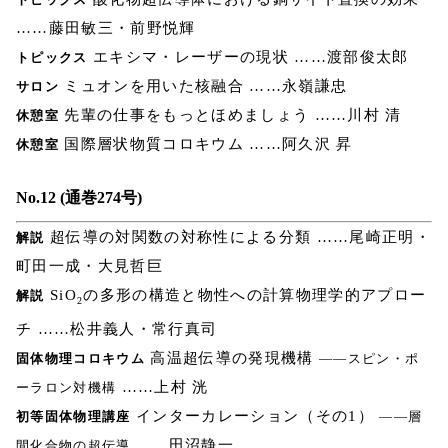
……藤田敏三・前野悦輝
エキシマ・レーザーの現状 ……渡部俊太郎
トピックス
ミュオンを用いた核融合 ……永嶺謙忠
サロン
先輩の仕事をもっとほめましょう ……川村 清
休憩室
国際層状物質コロキウム ……阿久沢 昇
休憩室
No.12 (通巻274号)
超伝導の対関数の対称性による分類 ……尾崎正明・
解説
町田一成・大見哲巨
SiO
の多形の構造と物性への計算物理学的アプロー
解説
2
チ ……松井義人・常行真司
高温超伝導の発現機構
固体物理コロキウム
――スピン・ポ
……上村 洸
ーラロン対機構
インターカレーション（その1）
初等固体物理講座
――層
……田沼静一
間化合物の超伝導