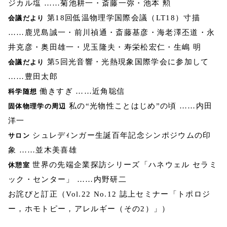
ジカル塩 ……菊池耕一・斎藤一弥・池本 勲
第18回低温物理学国際会議（LT18）寸描
会議だより
……鹿児島誠一・前川禎通・斎藤基彦・海老澤丕道・永
井克彦・奥田雄一・児玉隆夫・寿栄松宏仁・生嶋 明
第5回光音響・光熱現象国際学会に参加して
会議だより
……豊田太郎
働きすぎ ……近角聡信
科学随想
私の“光物性ことはじめ”の頃 ……内田
固体物理学の周辺
洋一
シュレデｨンガー生誕百年記念シンポジウムの印
サロン
象 ……並木美喜雄
世界の先端企業探訪シリーズ「ハネウェル セラミ
休憩室
ック・センター」 ……内野研二
お詫びと訂正（Vol.22 No.12 誌上セミナー「トポロジ
ー，ホモトピー，アレルギー（その2）」）