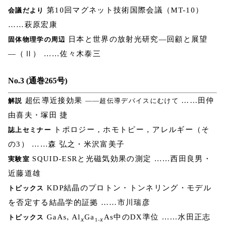
第10回マグネット技術国際会議（MT-10）
会議だより
……萩原宏康
日本と世界の放射光研究―回顧と展望
固体物理学の周辺
―（Ⅱ） ……佐々木泰三
No.3 (通巻265号)
超伝導近接効果
……田仲
解説
――超伝導デバイスにむけて
由喜夫・塚田 捷
トポロジー，ホモトピー，アレルギー（そ
誌上セミナー
の3） ……森 弘之・米沢富美子
SQUID-ESRと光磁気効果の測定 ……西田良男・
実験室
近藤道雄
KDP結晶のプロトン・トンネリング・モデル
トピックス
を否定する結晶学的証拠 ……市川瑞彦
GaAs, Al
Ga
As中のDX準位 ……水田正志
トピックス
x
x
1-