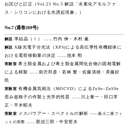
お詫びと訂正（Vol.23 No.5 解説「水素化アモルファ
ス・シリコンにおける光誘起現象」）
No.7 (通巻269号)
準結晶（Ⅰ） ……竹内 伸・木村 薫
解説
X線光電子分光法（XPS)による高伝導性有機錯体に
解説
おける電荷移動量の決定 ……池本 勲
希土類金属および希土類金属間化合物の固相電解
実験室
による精製 ……前沢邦彦・若林 繁・佐藤清雄・斉藤好
民
有機金属気相法（MOCVD）によるZnSe–ZnSSe
実験室
歪み超格子の作製と光学的性質 ……川上養一・田口常
正・平木昭夫
メスバウアー・スペクトルの解析
実験室
――最小二乗フィ
……那須三郎・中安哲夫
ットの実際