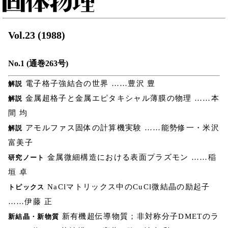
Vol.23 (1988)
No.1 (通巻263号)
電子格子強結合の世界 ……豊沢 豊
解説
金属超格子と金属エピタキシャル薄膜の物理 ……本
解説
間 均
アモルファス固体の計算機実験 ……能勢修一・米沢
解説
富美子
金属微細構造における表面プラズモン ……稲
研究ノート
垣 卓
NaClマトリックス中のCuCl微結晶の励起子
トピックス
……伊藤 正
新有機超伝導物質；非対称分子DMETのラ
新結晶・新物質