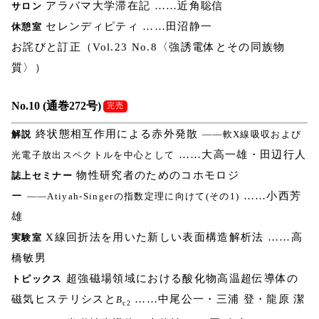
アラバマ大学滞在記 ……近角聡信
サロン
セレンディピティ ……田沼静一
休憩室
お詫びと訂正（Vol.23 No.8〈強誘電体とその同族物
質〉）
No.10 (通巻272号)
完売
終状態相互作用による赤外発散
解説
――軟X線吸収および
……大高一雄・田辺行人
光電子放出スペクトルを中心として
物性研究者のためのコホモロジ
誌上セミナー
ー
……小西芳
――Atiyah-Singerの指数定理に向けて(その1)
雄
X線回折法を用いた新しい表面構造解析法 ……高
実験室
橋敏男
超強磁場領域における酸化物高温超伝導体の
トピックス
磁気ヒステリシスと
……中尾公一・三浦 登・龍原 潔
B
c2