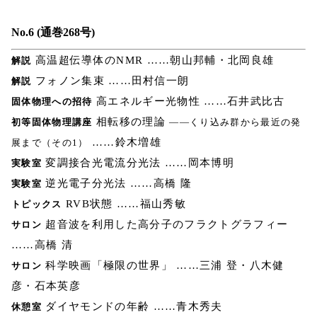
No.6 (通巻268号)
高温超伝導体のNMR ……朝山邦輔・北岡良雄
解説
フォノン集束 ……田村信一朗
解説
高エネルギー光物性 ……石井武比古
固体物理への招待
相転移の理論
初等固体物理講座
――くり込み群から最近の発
……鈴木増雄
展まで（その1）
変調接合光電流分光法 ……岡本博明
実験室
逆光電子分光法 ……高橋 隆
実験室
RVB状態 ……福山秀敏
トピックス
超音波を利用した高分子のフラクトグラフィー
サロン
……高橋 清
科学映画「極限の世界」 ……三浦 登・八木健
サロン
彦・石本英彦
ダイヤモンドの年齢 ……青木秀夫
休憩室