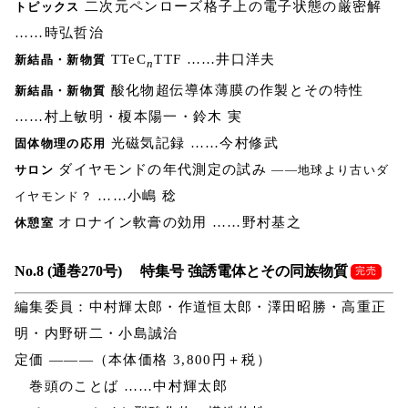
二次元ペンローズ格子上の電子状態の厳密解
トピックス
……時弘哲治
TTeC
TTF ……井口洋夫
新結晶・新物質
n
酸化物超伝導体薄膜の作製とその特性
新結晶・新物質
……村上敏明・榎本陽一・鈴木 実
光磁気記録 ……今村修武
固体物理の応用
ダイヤモンドの年代測定の試み
サロン
――地球より古いダ
……小嶋 稔
イヤモンド？
オロナイン軟膏の効用 ……野村基之
休憩室
No.8 (通巻270号) 特集号 強誘電体とその同族物質
完売
編集委員：中村輝太郎・作道恒太郎・澤田昭勝・高重正
明・内野研二・小島誠治
定価 ―――（本体価格 3,800円＋税）
巻頭のことば ……中村輝太郎