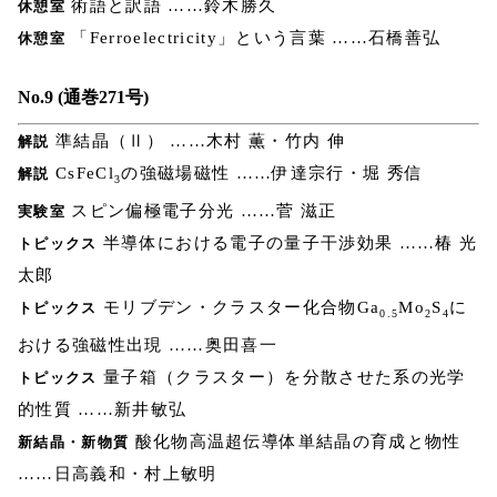
術語と訳語 ……鈴木勝久
休憩室
「Ferroelectricity」という言葉 ……石橋善弘
休憩室
No.9 (通巻271号)
準結晶（Ⅱ） ……木村 薫・竹内 伸
解説
CsFeCl
の強磁場磁性 ……伊達宗行・堀 秀信
解説
3
スピン偏極電子分光 ……菅 滋正
実験室
半導体における電子の量子干渉効果 ……椿 光
トピックス
太郎
モリブデン・クラスター化合物Ga
Mo
S
に
トピックス
0.5
2
4
おける強磁性出現 ……奥田喜一
量子箱（クラスター）を分散させた系の光学
トピックス
的性質 ……新井敏弘
酸化物高温超伝導体単結晶の育成と物性
新結晶・新物質
……日高義和・村上敏明