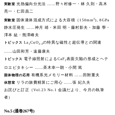
光熱偏向分光法 ……野々村修一・林 久則・高木
実験室
亮一・仁田昌二
3
固体液体混成方式による大容積（150mm
), 8GPa
実験室
静水圧発生 ……神月 靖・米田 明・藤村影夫・加藤 學・
澤本 紘・熊澤峰夫
La
CuO
の特異な磁性と超伝導との関連
トピックス
2
4-δ
……山田和芳・遠藤康夫
電子線照射によるCaF
表面欠陥の形成とヘテ
トピックス
2
ロエピタキシー ……斉木幸一朗・小間 篤
有機系光メモリー材料 ……田附重夫
固体物理の応用
リラの旅費精算にご用心 ……張 紀久夫
休憩室
お詫びと訂正（Vol.23 No.1 会議だより、今月の執筆
者）
No.5 (通巻267号)