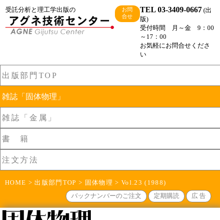
TEL 03-3409-0667
受託分析と理工学出版の
(出
お問
合せ
版)
受付時間 月～金 9：00
～17：00
お気軽にお問合せくださ
い
出版部門TOP
雑誌「固体物理」
雑誌「金属」
書 籍
注文方法
HOME
>
出版部門TOP
>
固体物理
> Vol.23 (1988)
バックナンバーのご注文
定期購読
広 告