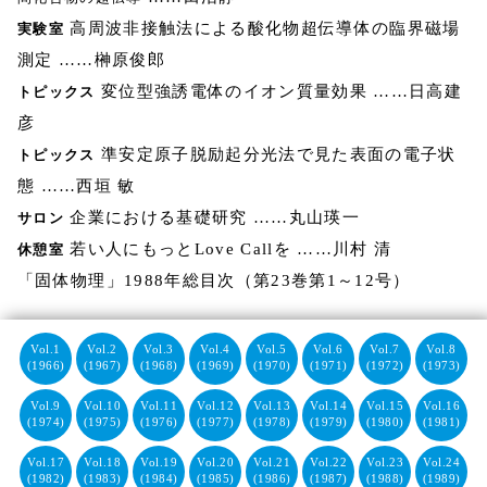
高周波非接触法による酸化物超伝導体の臨界磁場
実験室
測定 ……榊原俊郎
変位型強誘電体のイオン質量効果 ……日高建
トピックス
彦
準安定原子脱励起分光法で見た表面の電子状
トピックス
態 ……西垣 敏
企業における基礎研究 ……丸山瑛一
サロン
若い人にもっとLove Callを ……川村 清
休憩室
「固体物理」1988年総目次（第23巻第1～12号）
Vol.1
Vol.2
Vol.3
Vol.4
Vol.5
Vol.6
Vol.7
Vol.8
(1966)
(1967)
(1968)
(1969)
(1970)
(1971)
(1972)
(1973)
Vol.9
Vol.10
Vol.11
Vol.12
Vol.13
Vol.14
Vol.15
Vol.16
(1974)
(1975)
(1976)
(1977)
(1978)
(1979)
(1980)
(1981)
Vol.17
Vol.18
Vol.19
Vol.20
Vol.21
Vol.22
Vol.23
Vol.24
(1982)
(1983)
(1984)
(1985)
(1986)
(1987)
(1988)
(1989)