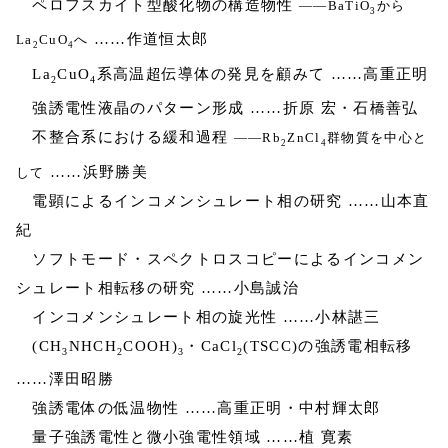
ペロフスカイト型酸化物の構造物性
――BaTiO
から
3
……作道恒太郎
La
CuO
へ
2
4
La
CuO
系高温超伝導体の発見を顧みて ……高重正明
2
4
強誘電性液晶のパターン形成 ……折原 宏・石橋善弘
不整合系における緩和過程
――Rb
ZnCl
群物質を中心と
2
4
……浜野勝美
して
電顕によるインコメンシュレート相の研究 ……山本直
紀
ソフトモード・スペクトロスコピーによるインコメン
シュレート相転移の研究 ……小島誠治
インコメンシュレート相の旋光性 ……小林諶三
(CH
NHCH
COOH)
・CaCl
(TSCC)の強誘電相転移
3
2
3
2
……澤田昭勝
強誘電体の低温物性 ……高重正明・中村輝太郎
量子強誘電性と微小強電性領域 ……植 寛素