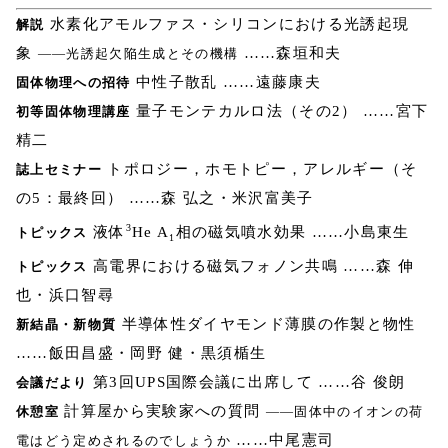
水素化アモルファス・シリコンにおける光誘起現
解説
象
……森垣和夫
――光誘起欠陥生成とその機構
中性子散乱 ……遠藤康夫
固体物理への招待
量子モンテカルロ法（その2） ……宮下
初等固体物理講座
精二
トポロジー，ホモトピー，アレルギー（そ
誌上セミナー
の5：最終回） ……森 弘之・米沢富美子
3
液体
He A
相の磁気噴水効果 ……小島東生
トピックス
1
高電界における磁気フォノン共鳴 ……森 伸
トピックス
也・浜口智尋
半導体性ダイヤモンド薄膜の作製と物性
新結晶・新物質
……飯田昌盛・岡野 健・黒須楯生
第3回UPS国際会議に出席して ……谷 俊朗
会議だより
計算屋から実験家への質問
休憩室
――固体中のイオンの荷
……中尾憲司
電はどう定めされるのでしょうか