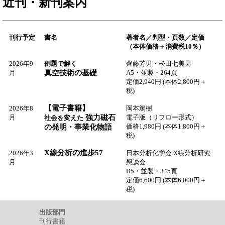
近刊・新刊案内
刊行予定
書名
著者名／判型・頁数／定価
（本体価格＋消費税10％）
2026年9
例題で解く
齊藤芳男・松田七美男
月
真空技術の基礎
A5・並製・264頁
定価2,940円 (本体2,800円＋
税)
【電子書籍】
2026年8
岡本篤樹
月
強力磁石
電子版（リフロー形式）
社会を変えた
価格1,980円 (本体1,800円＋
の発明・事業化物語
税)
X線分析の進歩57
2026年3
日本分析化学会 X線分析研究
月
懇談会
B5・並製・345頁
定価6,600円 (本体6,000円＋
税)
出版部門
刊行書籍