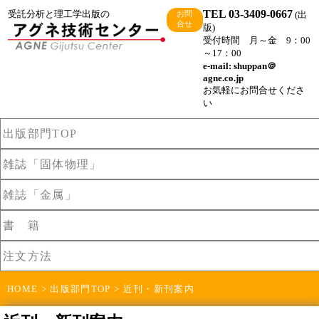
TEL 03-3409-0667
受託分析と理工学出版の
(出
お問
合せ
版)
受付時間 月～金 9：00
～17：00
e-mail: shuppan＠
agne.co.jp
お気軽にお問合せくださ
い
出版部門TOP
雑誌「固体物理」
雑誌「金属」
書 籍
注文方法
HOME
>
出版部門TOP
> 近刊・新刊案内