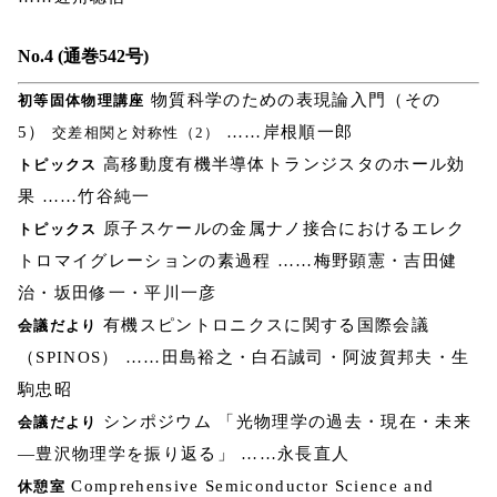
No.4 (通巻542号)
物質科学のための表現論入門（その
初等固体物理講座
5）
……岸根順一郎
交差相関と対称性（2）
高移動度有機半導体トランジスタのホール効
トピックス
果 ……竹谷純一
原子スケールの金属ナノ接合におけるエレク
トピックス
トロマイグレーションの素過程 ……梅野顕憲・吉田健
治・坂田修一・平川一彦
有機スピントロニクスに関する国際会議
会議だより
（SPINOS） ……田島裕之・白石誠司・阿波賀邦夫・生
駒忠昭
シンポジウム 「光物理学の過去・現在・未来
会議だより
―豊沢物理学を振り返る」 ……永長直人
Comprehensive Semiconductor Science and
休憩室