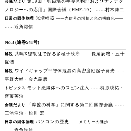
第19回「強磁場の半導体物理およびナノテク
会議だより
ノロジーへの応用」国際会議（HMF-19） ……村木康二
光増幅器
日常の固体物理
――光信号の増幅と光の明瞭化――
……近角聡信
No.3 (通巻541号)
共鳴X線散乱で探る多極子秩序 ……長尾辰哉・五十
解説
嵐潤一
ワイドギャップ半導体混晶の高密度励起子発光 ……
解説
平野大輔・金光義彦
モット絶縁体へのスピン注入 ……梶原瑛祐・
トピックス
齊藤英治
「摩擦の科学」に関する第二回国際会議 ……
会議だより
三浦浩治・松川 宏
パソコンの歴史
日常の固体物理
――メモリーの進歩――
……近角聡信