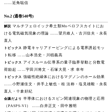
……近角聡信
No.2 (通巻540号)
マルチフェロイック希土類Mnペロフスカイトにお
解説
ける電気磁気現象の理論 ……望月維人・古川信夫・永長
直人
静電キャリアドーピングによる電界誘起モッ
トピックス
ト転移 ……山本浩史・川椙義高
アイスルール伝導系の量子臨界挙動と分数電
トピックス
荷励起 ……宇田川将文・石塚大晃・求 幸年
強磁性絶縁体におけるマグノンのホール効果
トピックス
……小野瀬佳文・井手上敏也・桂 法称・塩見雄毅・永長
直人・十倉好紀
半導体におけるスピン関連現象の物理と応用
会議だより
（PASPS-VI） ……白井正文・田中雅明