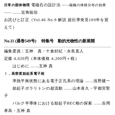
電磁石の設計法
日常の固体物理
――磁極の体積分布の効果
……近角聡信
――
お詫びと訂正（Vol.46 No.9 解説 超伝導発見100年を迎
えて）
No.11 (通巻549号) 特集号 動的光物性の新展開
編集委員：五神 真・十倉好紀・永長直人
定価 4,620円（本体価格 4,200円＋税）
はじめに ……五神 真
Ⅰ．高密度励起系電子相
準熱平衡状態にある電子正孔系の理論 ……浅野建一
励起子ポラリトンの超流動 ……山本喜久・宇都宮聖
子
バルク半導体における励起子BEC相の探索 ……吉岡
孝高・五神 真