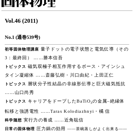
Vol.46 (2011)
No.1 (通巻539号)
量子ドットの電子状態と電気伝導（その
初等固体物理講座
3：最終回） ……勝本信吾
磁気双極子相互作用するボース・アインシュ
トピックス
タイン凝縮体 ……斎藤弘樹・川口由紀・上田正仁
層状分子性結晶の非線形伝導と巨大磁気抵抗
トピックス
……山口尚秀
キャリアをドープしたBaTiO
の金属–絶縁体
トピックス
3
転移と強誘電性 ……Taras Kolodiazhnyi・橘 信
実行力の養成 ……近角聡信
科学随想
圧力鍋の効用
日常の固体物理
――茶碗蒸しがよく出来る――