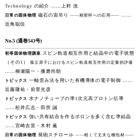
Technology の紹介 ……上村 洸
磁石の宙吊り
……
日常の固体物理
――精密秤への応用――
近角聡信
No.5 (通巻543号)
スピン軌道相互作用と結晶中の電子状態
初等固体物理講座
（その1）
孤立原子におけるスピン軌道相互作用の定量的評価
……柳瀬陽一・播磨尚朝
一軸歪み法を用いた有機導体の電子制御 ……
トピックス
近藤隆祐・前里光彦
水ナノチューブの準1次元高プロトン伝導
トピックス
……松井広志・田所 誠
強い共有結合を作るボロンを多く含む準結晶
トピックス
……宮崎吉宣・木村 薫
発砲スチロール
日常の固体物理
――軽くて丈夫な梱包材――