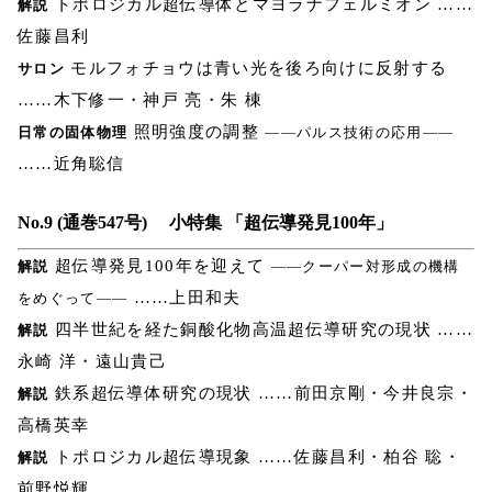
トポロジカル超伝導体とマヨラナフェルミオン ……
解説
佐藤昌利
モルフォチョウは青い光を後ろ向けに反射する
サロン
……木下修一・神戸 亮・朱 棟
照明強度の調整
日常の固体物理
――パルス技術の応用――
……近角聡信
No.9 (通巻547号) 小特集 「超伝導発見100年」
超伝導発見100年を迎えて
解説
――クーパー対形成の機構
……上田和夫
をめぐって――
四半世紀を経た銅酸化物高温超伝導研究の現状 ……
解説
永崎 洋・遠山貴己
鉄系超伝導体研究の現状 ……前田京剛・今井良宗・
解説
高橋英幸
トポロジカル超伝導現象 ……佐藤昌利・柏谷 聡・
解説
前野悦輝