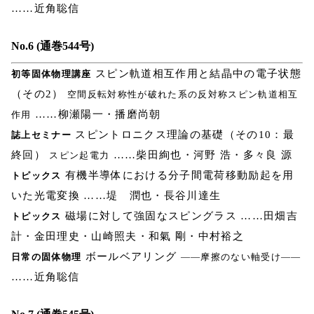
……近角聡信
No.6 (通巻544号)
スピン軌道相互作用と結晶中の電子状態
初等固体物理講座
（その2）
空間反転対称性が破れた系の反対称スピン軌道相互
……柳瀬陽一・播磨尚朝
作用
スピントロニクス理論の基礎（その10：最
誌上セミナー
終回）
……柴田絢也・河野 浩・多々良 源
スピン起電力
有機半導体における分子間電荷移動励起を用
トピックス
いた光電変換 ……堤 潤也・長谷川達生
磁場に対して強固なスピングラス ……田畑吉
トピックス
計・金田理史・山崎照夫・和氣 剛・中村裕之
ボールベアリング
日常の固体物理
――摩擦のない軸受け――
……近角聡信