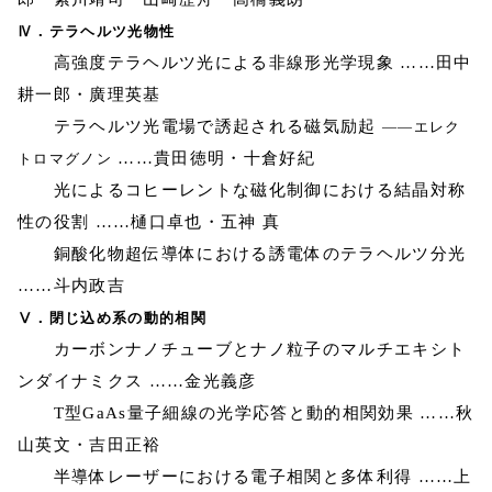
Ⅳ．テラヘルツ光物性
高強度テラヘルツ光による非線形光学現象 ……田中
耕一郎・廣理英基
テラヘルツ光電場で誘起される磁気励起
――エレク
……貴田徳明・十倉好紀
トロマグノン
光によるコヒーレントな磁化制御における結晶対称
性の役割 ……樋口卓也・五神 真
銅酸化物超伝導体における誘電体のテラヘルツ分光
……斗内政吉
Ⅴ．閉じ込め系の動的相関
カーボンナノチューブとナノ粒子のマルチエキシト
ンダイナミクス ……金光義彦
T型GaAs量子細線の光学応答と動的相関効果 ……秋
山英文・吉田正裕
半導体レーザーにおける電子相関と多体利得 ……上