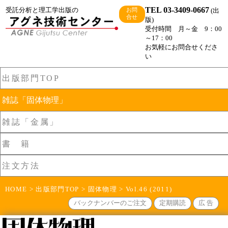
TEL 03-3409-0667
受託分析と理工学出版の
(出
お問
合せ
版)
受付時間 月～金 9：00
～17：00
お気軽にお問合せくださ
い
出版部門TOP
雑誌「固体物理」
雑誌「金属」
書 籍
注文方法
HOME
>
出版部門TOP
>
固体物理
> Vol.46 (2011)
バックナンバーのご注文
定期購読
広 告