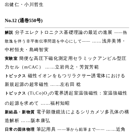
出健仁・小川哲生
No.12 (通巻550号)
分子エレクトロニクス基礎理論の最近の進展
解説
――熱
……浅井美博・
散逸を伴う非平衡伝導問題を中心にして――
中村恒夫・島崎智実
簡便な高圧下磁化測定用セラミックアンビル型圧
実験室
力セル（mCAC） ……立岩尚之・芳賀芳範
磁性イオンをもつリラクサー誘電体における
トピックス
新規起源の超常磁性 ……左右田 稔
(Ti,Co)O
の電界誘起室温強磁性：室温強磁性
トピックス
2
の起源を求めて ……福村知昭
電子顕微鏡法によるシリカメソ多孔体の構
新結晶・新物質
造解析 ……阪本康弘
筆記用具
……近角
日常の固体物理
――筆から鉛筆まで――