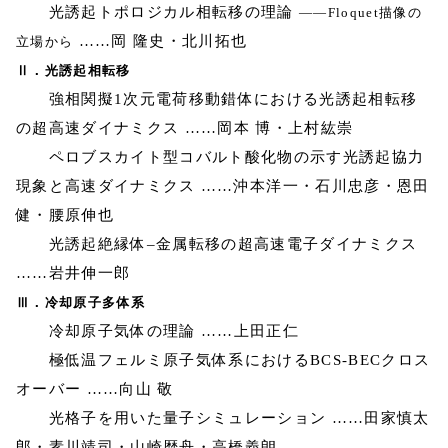
光誘起トポロジカル相転移の理論
――Floquet描像の
……岡 隆史・北川拓也
立場から
Ⅱ．光誘起相転移
強相関擬1次元電荷移動錯体における光誘起相転移
の超高速ダイナミクス ……岡本 博・上村紘崇
ペロブスカイト型コバルト酸化物の示す光誘起協力
現象と高速ダイナミクス ……沖本洋一・石川忠彦・恩田
健・腰原伸也
光誘起絶縁体–金属転移の超高速電子ダイナミクス
……岩井伸一郎
Ⅲ．冷却原子多体系
冷却原子気体の理論 ……上田正仁
極低温フェルミ原子気体系におけるBCS-BECクロス
オーバー ……向山 敬
光格子を用いた量子シミュレーション ……田家慎太
郎・素川靖司・山崎歴舟・高橋義朗