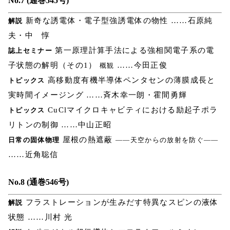
No.7 (通巻545号)
新奇な誘電体・電子型強誘電体の物性 ……石原純
解説
夫・中 惇
第一原理計算手法による強相関電子系の電
誌上セミナー
子状態の解明（その1）
……今田正俊
概観
高移動度有機半導体ペンタセンの薄膜成長と
トピックス
実時間イメージング ……斉木幸一朗・霍間勇輝
CuClマイクロキャビティにおける励起子ポラ
トピックス
リトンの制御 ……中山正昭
屋根の熱遮蔽
日常の固体物理
――天空からの放射を防ぐ――
……近角聡信
No.8 (通巻546号)
フラストレーションが生みだす特異なスピンの液体
解説
状態 ……川村 光