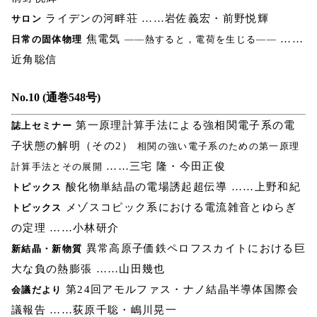
ライデンの河畔荘 ……岩佐義宏・前野悦輝
サロン
焦電気
……
日常の固体物理
――熱すると，電荷を生じる――
近角聡信
No.10 (通巻548号)
第一原理計算手法による強相関電子系の電
誌上セミナー
子状態の解明（その2）
相関の強い電子系のための第一原理
……三宅 隆・今田正俊
計算手法とその展開
酸化物単結晶の電場誘起超伝導 ……上野和紀
トピックス
メゾスコピック系における電流雑音とゆらぎ
トピックス
の定理 ……小林研介
異常高原子価鉄ペロフスカイトにおける巨
新結晶・新物質
大な負の熱膨張 ……山田幾也
第24回アモルファス・ナノ結晶半導体国際会
会議だより
議報告 ……荻原千聡・嶋川晃一