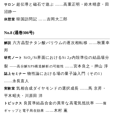
超伝導と磁石で遊ぶ ……高重正明・鈴木晴彦・田
サロン
沼静一
韓国訪問記 ……吉岡大二郎
休憩室
No.8 (通巻306号)
六方晶型チタン酸バリウムの逐次相転移 ……秋重幸
解説
邦
SiO
/Si界面におけるSi 2
内殻準位の結晶場分
研究ノート
p
2
裂
……宮本良之・押山 淳
――高分解XPS構造解析の可能性
物性論における場の量子論入門（その1）
誌上セミナー
……永長直人
気相合成ダイヤモンドの選択成長 ……馬 京昇・
実験室
平木昭夫・川原田 洋
良質準結晶合金の異常な高電気抵抗率
トピックス
――擬
……木村 薫
ギャップと電子局在効果