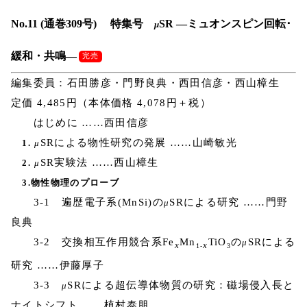
No.11 (通巻309号) 特集号
SR ―ミュオンスピン回転･
μ
緩和・共鳴―
完売
編集委員：石田勝彦・門野良典・西田信彦・西山樟生
定価 4,485円（本体価格 4,078円＋税）
はじめに ……西田信彦
SRによる物性研究の発展 ……山崎敏光
1.
μ
SR実験法 ……西山樟生
2.
μ
3.物性物理のプローブ
3-1 遍歴電子系(MnSi)の
SRによる研究 ……門野
μ
良典
3-2 交換相互作用競合系Fe
Mn
TiO
の
SRによる
μ
x
x
1-
3
研究 ……伊藤厚子
3-3
SRによる超伝導体物質の研究：磁場侵入長と
μ
ナイトシフト ……植村泰朋