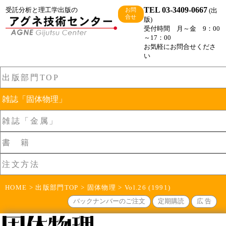
TEL 03-3409-0667
受託分析と理工学出版の
(出
お問
合せ
版)
受付時間 月～金 9：00
～17：00
お気軽にお問合せくださ
い
出版部門TOP
雑誌「固体物理」
雑誌「金属」
書 籍
注文方法
HOME
>
出版部門TOP
>
固体物理
> Vol.26 (1991)
バックナンバーのご注文
定期購読
広 告