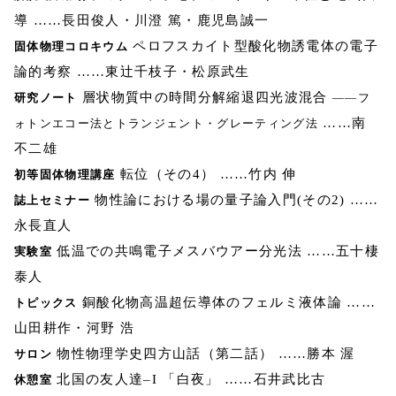
導 ……長田俊人・川澄 篤・鹿児島誠一
ペロフスカイト型酸化物誘電体の電子
固体物理コロキウム
論的考察 ……東辻千枝子・松原武生
層状物質中の時間分解縮退四光波混合
研究ノート
――フ
……南
ォトンエコー法とトランジェント・グレーティング法
不二雄
転位（その4） ……竹内 伸
初等固体物理講座
物性論における場の量子論入門(その2) ……
誌上セミナー
永長直人
低温での共鳴電子メスバウアー分光法 ……五十棲
実験室
泰人
銅酸化物高温超伝導体のフェルミ液体論 ……
トピックス
山田耕作・河野 浩
物性物理学史四方山話（第二話） ……勝本 渥
サロン
北国の友人達–I 「白夜」 ……石井武比古
休憩室