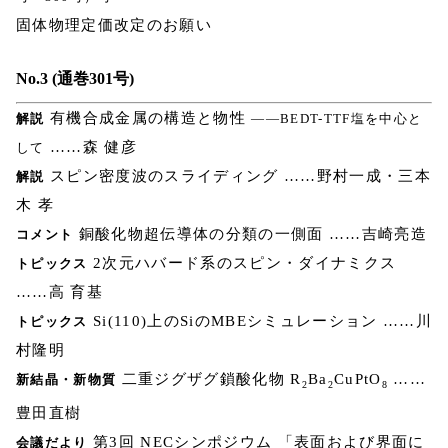
固体物理定価改定のお願い
No.3 (通巻301号)
有機合成金属の構造と物性
解説
――BEDT-TTF塩を中心と
……森 健彦
して
スピン密度波のスライディング ……野村一成・三本
解説
木 孝
銅酸化物超伝導体の分類の一側面 ……吉崎亮造
コメント
2次元ハバード系のスピン・ダイナミクス
トピックス
……高 育基
Si(110)上のSiのMBEシミュレーション ……川
トピックス
村隆明
二重ジグザグ鎖酸化物 R
Ba
CuPtO
……
新結晶・新物質
2
2
8
豊田直樹
第3回 NECシンポジウム 「表面および界面に
会議だより