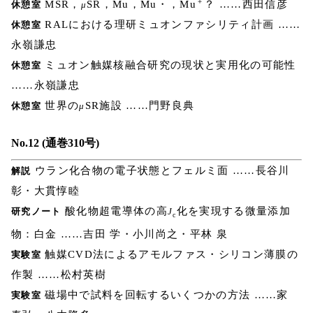
＋
MSR，
SR，Mu，Mu・，Mu
？ ……西田信彦
休憩室
μ
RALにおける理研ミュオンファシリティ計画 ……
休憩室
永嶺謙忠
ミュオン触媒核融合研究の現状と実用化の可能性
休憩室
……永嶺謙忠
世界の
SR施設 ……門野良典
休憩室
μ
No.12 (通巻310号)
ウラン化合物の電子状態とフェルミ面 ……長谷川
解説
彰・大貫惇睦
酸化物超電導体の高
化を実現する微量添加
研究ノート
J
c
物：白金 ……吉田 学・小川尚之・平林 泉
触媒CVD法によるアモルファス・シリコン薄膜の
実験室
作製 ……松村英樹
磁場中で試料を回転するいくつかの方法 ……家
実験室