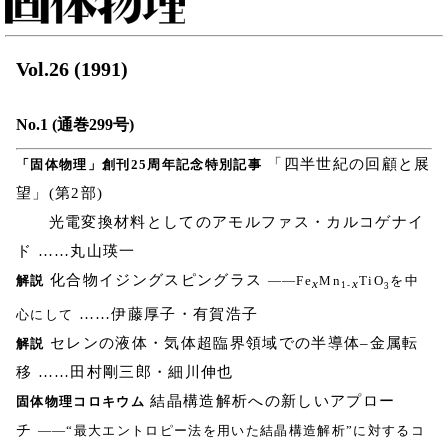
Vol.26 (1991)
No.1 (通巻299号)
「四半世紀の回顧と展
「固体物理」創刊25周年記念特別記事
望」(第2部)
光電変換材料としてのアモルファス・カルコゲナイ
ド ……丸山瑛一
化合物イジングスピングラス
解説
――Fe
Mn
TiO
を中
x
x
1-
3
……伊藤厚子・有賀浩子
心にして
セレンの液体・気体超臨界領域での半導体–金属転
解説
移 ……田村剛三郎・細川伸也
結晶構造解析への新しいアプロー
固体物理コロキウム
チ
――“最大エントロピー法を用いた結晶構造解析”に対するコ