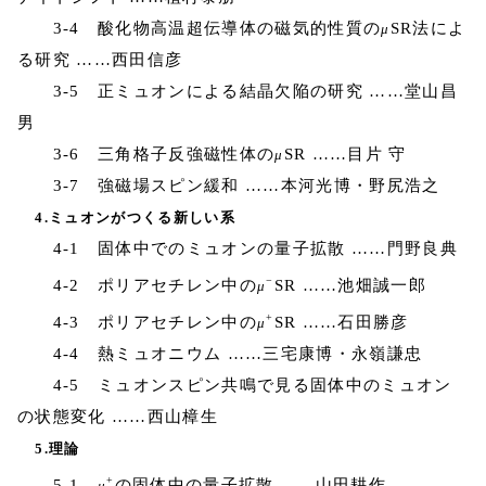
3-4 酸化物高温超伝導体の磁気的性質の
SR法によ
μ
る研究 ……西田信彦
3-5 正ミュオンによる結晶欠陥の研究 ……堂山昌
男
3-6 三角格子反強磁性体の
SR ……目片 守
μ
3-7 強磁場スピン緩和 ……本河光博・野尻浩之
4.ミュオンがつくる新しい系
4-1 固体中でのミュオンの量子拡散 ……門野良典
−
4-2 ポリアセチレン中の
SR ……池畑誠一郎
μ
+
4-3 ポリアセチレン中の
SR ……石田勝彦
μ
4-4 熱ミュオニウム ……三宅康博・永嶺謙忠
4-5 ミュオンスピン共鳴で見る固体中のミュオン
の状態変化 ……西山樟生
5.理論
+
5-1
の固体中の量子拡散 ……山田耕作
μ