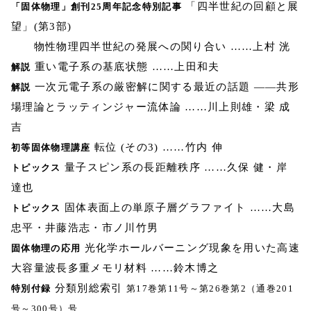
「四半世紀の回顧と展
「固体物理」創刊25周年記念特別記事
望」(第3部)
物性物理四半世紀の発展への関り合い ……上村 洸
重い電子系の基底状態 ……上田和夫
解説
一次元電子系の厳密解に関する最近の話題 ――共形
解説
場理論とラッティンジャー流体論 ……川上則雄・梁 成
吉
転位 (その3) ……竹内 伸
初等固体物理講座
量子スピン系の長距離秩序 ……久保 健・岸
トピックス
達也
固体表面上の単原子層グラファイト ……大島
トピックス
忠平・井藤浩志・市ノ川竹男
光化学ホールバーニング現象を用いた高速
固体物理の応用
大容量波長多重メモリ材料 ……鈴木博之
分類別総索引
特別付録
第17巻第11号～第26巻第2（通巻201
号～300号）号