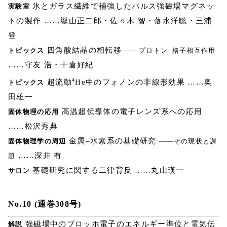
氷とガラス繊維で補強したパルス強磁場マグネッ
実験室
トの製作 ……嶽山正二郎・佐々木 智・落水洋聡・三浦
登
四角酸結晶の相転移
トピックス
――プロトン–格子相互作用
……守友 浩・十倉好紀
4
超流動
He中のフォノンの非線形効果 ……奥
トピックス
田雄一
高温超伝導体の電子レンズ系への応用
固体物理の応用
……松沢秀典
金属–水素系の基礎研究
固体物理学の周辺
――その現状と課
……深井 有
題
基礎研究に関する二律背反 ……丸山瑛一
サロン
No.10 (通巻308号)
強磁場中のブロッホ電子のエネルギー準位と電気伝
解説