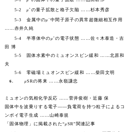
+
5-2
の量子拡散と格子欠陥 ……杉本秀彦
μ
−
5-3 金属中の
中間子原子の異常超微細相互作用
μ
……赤井久純
+
5-4 半導体中の
の電子状態 ……佐々木泰造・吉
μ
田 博
5-5 固体水素中のミュオンスピン緩和 ……北原和
夫
5-6 零磁場ミュオンスピン緩和 ……柴田文明
SRの将来 ……永嶺謙忠
6.
μ
ミュオンの気相化学反応 ……菅井俊樹・近藤 保
固体中を波乗りする電子――負電荷を持つ粒子によるコ
ンボイ電子生成 ……山崎泰規
「固体物理」に掲載された“
SR”関連記事
μ