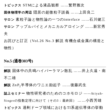
STMによる液晶観察 ……繁野雅次
トピックス
隠居の超微粒子談義 ……上田良二
固体物理学の周辺
素粒子論と物性論の一つのinterface ……石川健三
サロン
アップルパイとメカニカルアロイング ……新宮秀
サロン
夫
お詫びと訂正（Vol.26 No.3 解説 有機合成金属の構造と
物性）
No.5 (通巻303号)
固体中の共鳴ハイパーラマン散乱 ……井上久遠・南
解説
不二雄
ZnP
半導体のワニエ励起子 ……後藤武生
解説
2
物性研究者のためのコホモロジ
誌上セミナー
――Atiyah-
……小西芳雄
Singerの指数定理に向けて（その3：最終回）
過剰ドープ領域におけるTI系超伝導体の挙動
トピックス