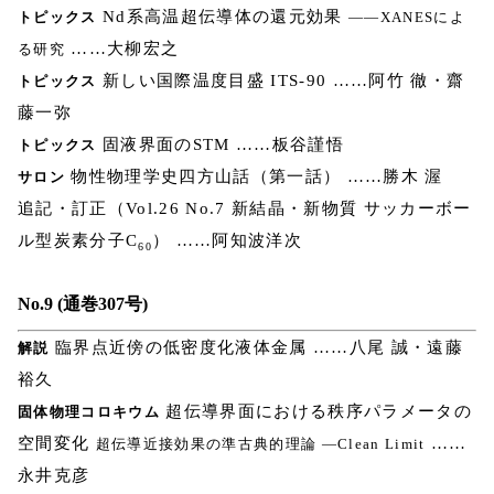
Nd系高温超伝導体の還元効果
トピックス
――XANESによ
……大柳宏之
る研究
新しい国際温度目盛 ITS-90 ……阿竹 徹・齋
トピックス
藤一弥
固液界面のSTM ……板谷謹悟
トピックス
物性物理学史四方山話（第一話） ……勝木 渥
サロン
追記・訂正（Vol.26 No.7 新結晶・新物質 サッカーボー
ル型炭素分子C
） ……阿知波洋次
60
No.9 (通巻307号)
臨界点近傍の低密度化液体金属 ……八尾 誠・遠藤
解説
裕久
超伝導界面における秩序パラメータの
固体物理コロキウム
空間変化
……
超伝導近接効果の準古典的理論 ―Clean Limit
永井克彦