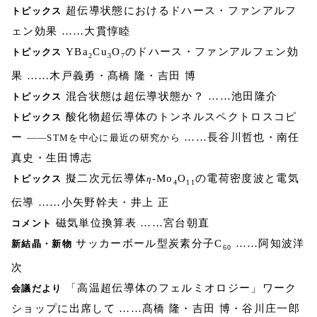
超伝導状態におけるドハース・ファンアルフ
トピックス
ェン効果 ……大貫惇睦
YBa
Cu
O
のドハース・ファンアルフェン効
トピックス
2
3
7
果 ……木戸義勇・髙橋 隆・吉田 博
混合状態は超伝導状態か？ ……池田隆介
トピックス
酸化物超伝導体のトンネルスペクトロスコピ
トピックス
ー
……長谷川哲也・南任
――STMを中心に最近の研究から
真史・生田博志
擬二次元伝導体
-Mo
O
の電荷密度波と電気
トピックス
η
4
11
伝導 ……小矢野幹夫・井上 正
磁気単位換算表 ……宮台朝直
コメント
サッカーボール型炭素分子C
……阿知波洋
新結晶・新物
60
次
「高温超伝導体のフェルミオロジー」ワーク
会議だより
ショップに出席して ……髙橋 隆・吉田 博・谷川庄一郎