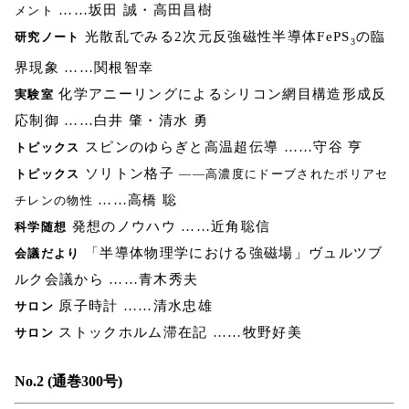
……坂田 誠・高田昌樹
メント
光散乱でみる2次元反強磁性半導体FePS
の臨
研究ノート
3
界現象 ……関根智幸
化学アニーリングによるシリコン網目構造形成反
実験室
応制御 ……白井 肇・清水 勇
スピンのゆらぎと高温超伝導 ……守谷 亨
トピックス
ソリトン格子
トピックス
――高濃度にドーブされたポリアセ
……高橋 聡
チレンの物性
発想のノウハウ ……近角聡信
科学随想
「半導体物理学における強磁場」ヴュルツブ
会議だより
ルク会議から ……青木秀夫
原子時計 ……清水忠雄
サロン
ストックホルム滞在記 ……牧野好美
サロン
No.2 (通巻300号)