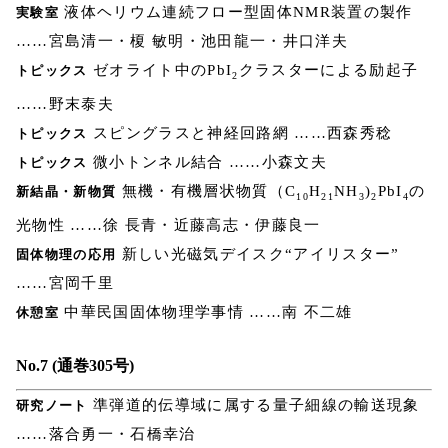
液体ヘリウム連続フロー型固体NMR装置の製作
実験室
……宮島清一・榎 敏明・池田龍一・井口洋夫
ゼオライト中のPbI
クラスターによる励起子
トピックス
2
……野末泰夫
スピングラスと神経回路網 ……西森秀稔
トピックス
微小トンネル結合 ……小森文夫
トピックス
無機・有機層状物質（C
H
NH
)
PbI
の
新結晶・新物質
10
21
3
2
4
光物性 ……徐 長青・近藤高志・伊藤良一
新しい光磁気デイスク“アイリスター”
固体物理の応用
……宮岡千里
中華民国固体物理学事情 ……南 不二雄
休憩室
No.7 (通巻305号)
準弾道的伝導域に属する量子細線の輸送現象
研究ノート
……落合勇一・石橋幸治