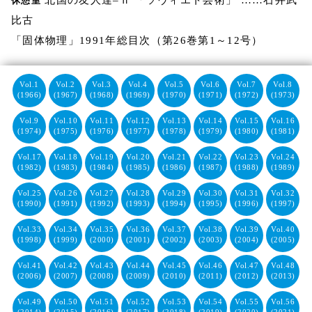
北国の友人達–Ⅱ 「ソヴィエト芸術」 ……石井武
休憩室
比古
「固体物理」1991年総目次（第26巻第1～12号）
Vol.1
Vol.2
Vol.3
Vol.4
Vol.5
Vol.6
Vol.7
Vol.8
(1966)
(1967)
(1968)
(1969)
(1970)
(1971)
(1972)
(1973)
Vol.9
Vol.10
Vol.11
Vol.12
Vol.13
Vol.14
Vol.15
Vol.16
(1974)
(1975)
(1976)
(1977)
(1978)
(1979)
(1980)
(1981)
Vol.17
Vol.18
Vol.19
Vol.20
Vol.21
Vol.22
Vol.23
Vol.24
(1982)
(1983)
(1984)
(1985)
(1986)
(1987)
(1988)
(1989)
Vol.25
Vol.26
Vol.27
Vol.28
Vol.29
Vol.30
Vol.31
Vol.32
(1990)
(1991)
(1992)
(1993)
(1994)
(1995)
(1996)
(1997)
Vol.33
Vol.34
Vol.35
Vol.36
Vol.37
Vol.38
Vol.39
Vol.40
(1998)
(1999)
(2000)
(2001)
(2002)
(2003)
(2004)
(2005)
Vol.41
Vol.42
Vol.43
Vol.44
Vol.45
Vol.46
Vol.47
Vol.48
(2006)
(2007)
(2008)
(2009)
(2010)
(2011)
(2012)
(2013)
Vol.49
Vol.50
Vol.51
Vol.52
Vol.53
Vol.54
Vol.55
Vol.56