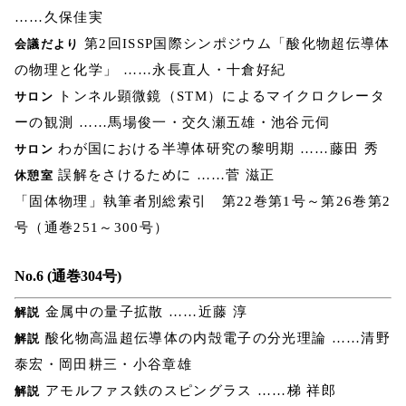
……久保佳実
第2回ISSP国際シンポジウム「酸化物超伝導体
会議だより
の物理と化学」 ……永長直人・十倉好紀
トンネル顕微鏡（STM）によるマイクロクレータ
サロン
ーの観測 ……馬場俊一・交久瀬五雄・池谷元伺
わが国における半導体研究の黎明期 ……藤田 秀
サロン
誤解をさけるために ……菅 滋正
休憩室
「固体物理」執筆者別総索引 第22巻第1号～第26巻第2
号（通巻251～300号）
No.6 (通巻304号)
金属中の量子拡散 ……近藤 淳
解説
酸化物高温超伝導体の内殻電子の分光理論 ……清野
解説
泰宏・岡田耕三・小谷章雄
アモルファス鉄のスピングラス ……梯 祥郎
解説