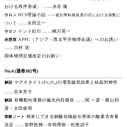
おける秩序形成」 ……水谷 隆
BCS理論小話
サロン
――超伝導転移温度の式における係数に
……永田正一
ついて
インド紀行 ……嶋川晃一
サロン
APPC（アジア・西太平洋物理会議）へのお誘い
休憩室
……川村 清
固体物理定価改定のお願い
No.4 (通巻302号)
マグネタイト(Fe
O
)の電気磁気効果と結晶対称性
解説
3
4
……宮本芳子
有機配向薄膜の偏光内殻吸収 ……関 一彦・横山利
解説
彦・太田俊明
簡単にできる銅酸化物超伝導体の酸素含有量
実験ノート
決定 ……前野悦輝・寺岡秀樹・松熊訓子