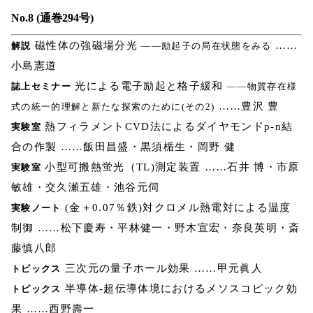
No.8 (通巻294号)
磁性体の強磁場分光
……
解説
――励起子の局在状態をみる
小島憲道
光による電子励起と格子緩和
誌上セミナー
――物質存在様
……豊沢 豊
式の統一的理解と新たな探索のために(その2)
熱フィラメントCVD法によるダイヤモンドp-n結
実験室
合の作製 ……飯田昌盛・黒須楯生・岡野 健
小型可搬熱蛍光（TL)測定装置 ……石井 博・市原
実験室
敏雄・交久瀬五雄・池谷元伺
(金＋0.07％鉄)対クロメル熱電対による温度
実験ノート
制御 ……松下慶寿・平林健一・野木宣宏・奈良英明・斎
藤慎八郎
三次元の量子ホール効果 ……甲元眞人
トピックス
半導体-超伝導体境におけるメソスコピック効
トピックス
果 ……西野壽一