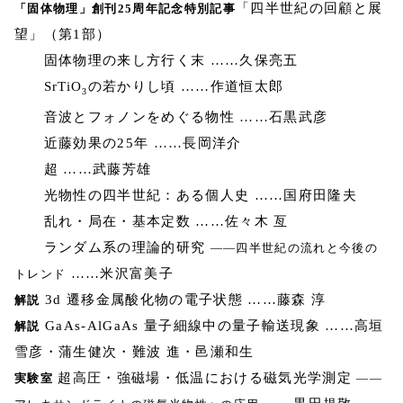
「四半世紀の回顧と展
「固体物理」創刊25周年記念特別記事
望」（第1部）
固体物理の来し方行く末 ……久保亮五
SrTiO
の若かりし頃 ……作道恒太郎
3
音波とフォノンをめぐる物性 ……石黒武彦
近藤効果の25年 ……長岡洋介
超 ……武藤芳雄
光物性の四半世紀：ある個人史 ……国府田隆夫
乱れ・局在・基本定数 ……佐々木 亙
ランダム系の理論的研究
――四半世紀の流れと今後の
……米沢富美子
トレンド
3d 遷移金属酸化物の電子状態 ……藤森 淳
解説
GaAs-AlGaAs 量子細線中の量子輸送現象 ……高垣
解説
雪彦・蒲生健次・難波 進・邑瀬和生
超高圧・強磁場・低温における磁気光学測定
実験室
――