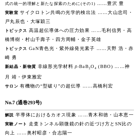
……豊沢 豊
式の統一的理解と新たな探索のために(その1)
サイクロトン共鳴の光学的検出法 ……大山忠司・
実験室
戸丸辰也・大塚穎三
高温超伝導体への圧力効果 ……毛利信男・高
トピックス
橋博樹・村山千壽子・四方周輔・金子英雄
GaN青色光・紫外線発光素子 ……天野 浩・赤
トピックス
崎 勇
非線形光学材料
-BaB
O
(BBO) ……神
新結晶・新物質
β
2
4
月 靖・伊東雅宏
有機物の“型破り”の超伝導 ……高橋利宏
サロン
No.7 (通巻293号)
半導体におけるカオス現象 ……青木和徳・山本恵一
解説
走査トンネル顕微鏡の針の近づけ方とSN比の
実験ノート
向上 ……奥村昭彦・合志陽一