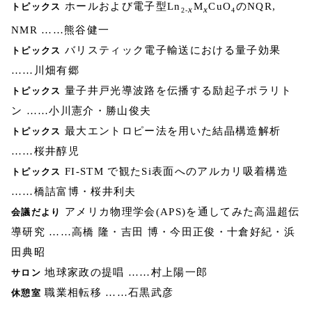
ホールおよび電子型Ln
M
CuO
のNQR,
トピックス
x
x
2-
4
NMR ……熊谷健一
バリスティック電子輸送における量子効果
トピックス
……川畑有郷
量子井戸光導波路を伝播する励起子ポラリト
トピックス
ン ……小川憲介・勝山俊夫
最大エントロピー法を用いた結晶構造解析
トピックス
……桜井醇児
FI-STM で観たSi表面へのアルカリ吸着構造
トピックス
……橋詰富博・桜井利夫
アメリカ物理学会(APS)を通してみた高温超伝
会議だより
導研究 ……高橋 隆・吉田 博・今田正俊・十倉好紀・浜
田典昭
地球家政の提唱 ……村上陽一郎
サロン
職業相転移 ……石黒武彦
休憩室