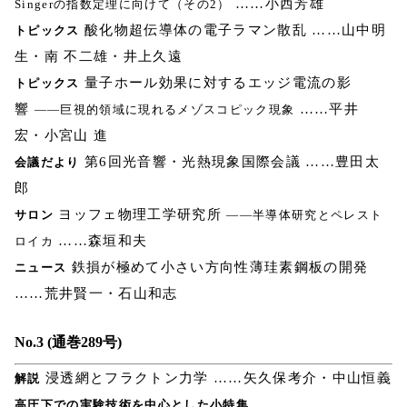
……小西芳雄
Singerの指数定理に向けて（その2）
酸化物超伝導体の電子ラマン散乱 ……山中明
トピックス
生・南 不二雄・井上久遠
量子ホール効果に対するエッジ電流の影
トピックス
響
……平井
――巨視的領域に現れるメゾスコピック現象
宏・小宮山 進
第6回光音響・光熱現象国際会議 ……豊田太
会議だより
郎
ヨッフェ物理工学研究所
サロン
――半導体研究とペレスト
……森垣和夫
ロイカ
鉄損が極めて小さい方向性薄珪素鋼板の開発
ニュース
……荒井賢一・石山和志
No.3 (通巻289号)
浸透網とフラクトン力学 ……矢久保考介・中山恒義
解説
高圧下での実験技術を中心とした小特集