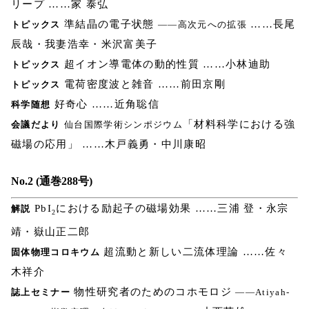
リープ ……家 泰弘
準結晶の電子状態
……長尾
トピックス
――高次元への拡張
辰哉・我妻浩幸・米沢富美子
超イオン導電体の動的性質 ……小林迪助
トピックス
電荷密度波と雑音 ……前田京剛
トピックス
好奇心 ……近角聡信
科学随想
「材料科学における強
会議だより
仙台国際学術シンポジウム
磁場の応用」 ……木戸義勇・中川康昭
No.2 (通巻288号)
PbI
における励起子の磁場効果 ……三浦 登・永宗
解説
2
靖・嶽山正二郎
超流動と新しい二流体理論 ……佐々
固体物理コロキウム
木祥介
物性研究者のためのコホモロジ
誌上セミナー
――Atiyah-