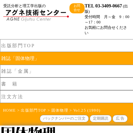
TEL 03-3409-0667
受託分析と理工学出版の
(出
お問
合せ
版)
受付時間 月～金 9：00
～17：00
お気軽にお問合せくださ
い
出版部門TOP
雑誌「固体物理」
雑誌「金属」
書 籍
注文方法
HOME
>
出版部門TOP
>
固体物理
> Vol.25 (1990)
バックナンバーのご注文
定期購読
広 告