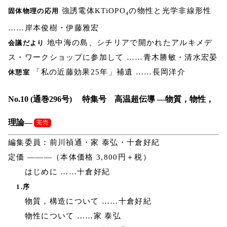
強誘電体KTiOPO
の物性と光学非線形性
固体物理の応用
4
……岸本俊樹・伊藤雅宏
地中海の島、シチリアで開かれたアルキメデ
会議だより
ス・ワークショップに参加して ……青木勝敏・清水宏晏
「私の近藤効果25年」補遺 ……長岡洋介
休憩室
No.10 (通巻296号) 特集号 高温超伝導 ―物質，物性，
理論―
完売
編集委員：前川禎通・家 泰弘・十倉好紀
定価 ―――（本体価格 3,800円＋税）
はじめに ……十倉好紀
1.序
物質，構造について ……十倉好紀
物性について ……家 泰弘