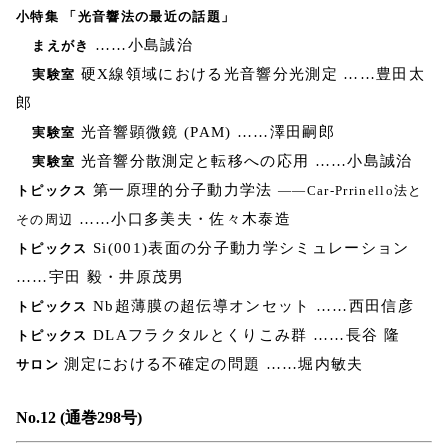
小特集 「光音響法の最近の話題」
……小島誠治
まえがき
硬X線領域における光音響分光測定 ……豊田太
実験室
郎
光音響顕微鏡 (PAM) ……澤田嗣郎
実験室
光音響分散測定と転移への応用 ……小島誠治
実験室
第一原理的分子動力学法
トピックス
――Car-Prrinello法と
……小口多美夫・佐々木泰造
その周辺
Si(001)表面の分子動力学シミュレーション
トピックス
……宇田 毅・井原茂男
Nb超薄膜の超伝導オンセット ……西田信彦
トピックス
DLAフラクタルとくりこみ群 ……長谷 隆
トピックス
測定における不確定の問題 ……堀内敏夫
サロン
No.12 (通巻298号)