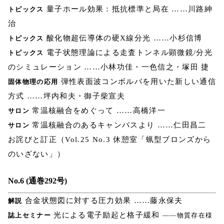
量子ホール効果：抵抗標準と局在 ……川路紳
トピックス
治
酸化物超伝導体の硬X線分光 ……小杉信博
トピックス
電子状態理論による走査トンネル顕微鏡/分光
トピックス
のシミュレーション ……小林功佳・一色信之・塚田 捷
弾性表面波コンボルバを用いた新しい通信
固体物理の応用
方式 ……坪内和夫・御子柴宣夫
常温核融合をめぐって ……高橋洋一
サロン
常温核融合のあるキャンパスより ……仁田昌二
サロン
お詫びと訂正（Vol.25 No.3 休憩室「蝋型ブロンズから
のいざない」）
No.6 (通巻292号)
合金状態図に対する圧力効果 ……藤永保夫
解説
光による電子励起と格子緩和
誌上セミナー
――物質存在様