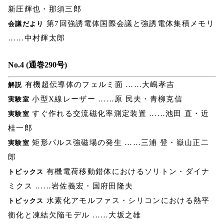
新圧輝也・那須三郎
第7回強誘電体国際会議と強誘電体集積メモリ
会議だより
……中村輝太郎
No.4 (通巻290号)
有機超伝導体のフェルミ面 ……大嶋孝吉
解説
小型X線レーザー ……原 民夫・青柳克信
実験室
すぐ作れる交流磁化率測定装置 ……池田 直・近
実験室
桂一郎
矩形パルス強磁場の発生 ……三浦 登・嶽山正二
実験室
郎
有機電荷移動錯体におけるソリトン・ダイナ
トピックス
ミクス ……岩佐義宏・国府田隆夫
水素化アモルファス・シリコンにおける熱平
トピックス
衡化と凍結欠陥モデル ……大坂之雄