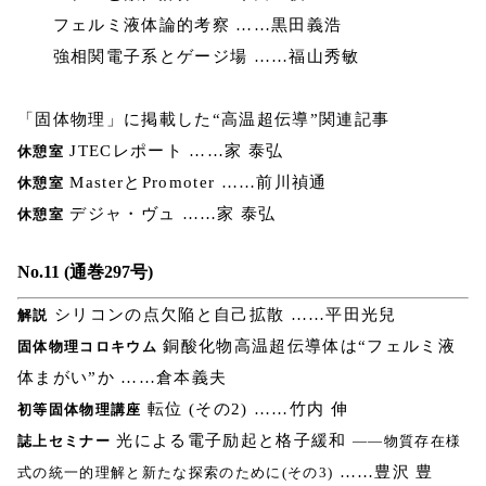
フェルミ液体論的考察 ……黒田義浩
強相関電子系とゲージ場 ……福山秀敏
「固体物理」に掲載した“高温超伝導”関連記事
JTECレポート ……家 泰弘
休憩室
MasterとPromoter ……前川禎通
休憩室
デジャ・ヴュ ……家 泰弘
休憩室
No.11 (通巻297号)
シリコンの点欠陥と自己拡散 ……平田光兒
解説
銅酸化物高温超伝導体は“フェルミ液
固体物理コロキウム
体まがい”か ……倉本義夫
転位 (その2) ……竹内 伸
初等固体物理講座
光による電子励起と格子緩和
誌上セミナー
――物質存在様
……豊沢 豊
式の統一的理解と新たな探索のために(その3)