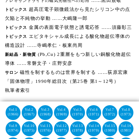
……黒田規敬
アレキサンドライトの磁気光物性への応用
超高圧電子顕微鏡法から見たシリコン中の点
トピックス
欠陥と不純物の挙動 ……大嶋隆一郎
金属の表面電子状態と誘電応答 ……須藤彰三
トピックス
エピタキシャル成長による酸化物超伝導体の
トピックス
構造設計 ……寺嶋孝仁・板東尚周
(Pb,Cu) 2重層をもつ新しい銅酸化物超伝
新結晶・新物質
導体 ……常磐文子・庄野安彦
磁性を制するものは世界を制する ……荻原宏康
サロン
「固体物理」1990年総目次（第25巻 第1～12号）
執筆者索引
Vol.1
Vol.2
Vol.3
Vol.4
Vol.5
Vol.6
Vol.7
Vol.8
(1966)
(1967)
(1968)
(1969)
(1970)
(1971)
(1972)
(1973)
Vol.9
Vol.10
Vol.11
Vol.12
Vol.13
Vol.14
Vol.15
Vol.16
(1974)
(1975)
(1976)
(1977)
(1978)
(1979)
(1980)
(1981)