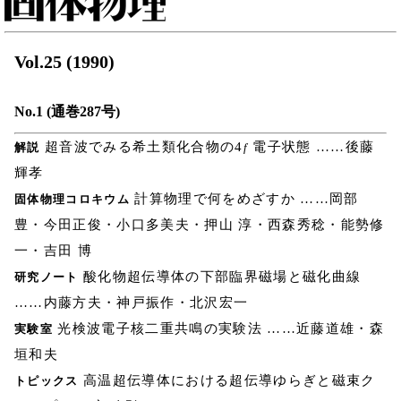
Vol.25 (1990)
No.1 (通巻287号)
超音波でみる希土類化合物の4
電子状態 ……後藤
解説
f
輝孝
計算物理で何をめざすか ……岡部
固体物理コロキウム
豊・今田正俊・小口多美夫・押山 淳・西森秀稔・能勢修
一・吉田 博
酸化物超伝導体の下部臨界磁場と磁化曲線
研究ノート
……内藤方夫・神戸振作・北沢宏一
光検波電子核二重共鳴の実験法 ……近藤道雄・森
実験室
垣和夫
高温超伝導体における超伝導ゆらぎと磁束ク
トピックス