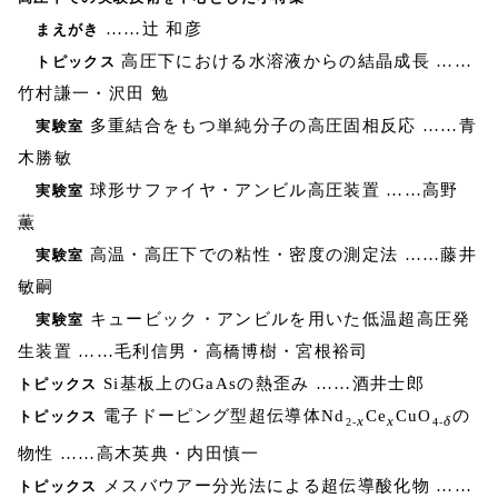
……辻 和彦
まえがき
高圧下における水溶液からの結晶成長 ……
トピックス
竹村謙一・沢田 勉
多重結合をもつ単純分子の高圧固相反応 ……青
実験室
木勝敏
球形サファイヤ・アンビル高圧装置 ……高野
実験室
薫
高温・高圧下での粘性・密度の測定法 ……藤井
実験室
敏嗣
キュービック・アンビルを用いた低温超高圧発
実験室
生装置 ……毛利信男・高橋博樹・宮根裕司
Si基板上のGaAsの熱歪み ……酒井士郎
トピックス
電子ドーピング型超伝導体Nd
Ce
CuO
の
トピックス
x
x
δ
2-
4-
物性 ……高木英典・内田慎一
メスバウアー分光法による超伝導酸化物 ……
トピックス