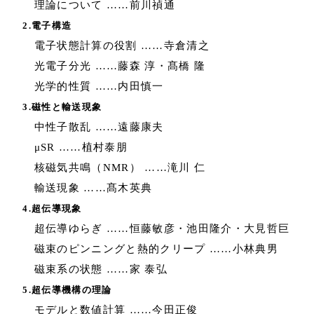
理論について ……前川禎通
2.電子構造
電子状態計算の役割 ……寺倉清之
光電子分光 ……藤森 淳・髙橋 隆
光学的性質 ……内田慎一
3.磁性と輸送現象
中性子散乱 ……遠藤康夫
μSR ……植村泰朋
核磁気共鳴（NMR） ……滝川 仁
輸送現象 ……髙木英典
4.超伝導現象
超伝導ゆらぎ ……恒藤敏彦・池田隆介・大見哲巨
磁束のピンニングと熱的クリープ ……小林典男
磁束系の状態 ……家 泰弘
5.超伝導機構の理論
モデルと数値計算 ……今田正俊