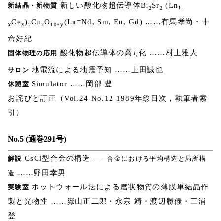
新しい酸化物超伝導体Bi
Sr
(Ln
新結晶・新物質
2
2
1-
Ce
)
Cu
O
(Ln=Nd, Sm, Eu, Gd) ……有馬孝尚・十
x
x
y
2
2
10+
倉好紀
酸化物超伝導体の高
化 ……村上雅人
固体物理の応用
J
c
地電流による地震予知 ……上田誠也
サロン
Simulator ……岡部 豊
休憩室
お詫びと訂正（Vol.24 No.12 1989年総目次，執筆者索
引）
No.5 (通巻291号)
CsCl型合金の構造
解説
――合金における平均構造と局所構
……野田幸男
造
ホットウォール法による層状物質の薄膜単結晶作
実験室
製と光物性 ……嶽山正二郎・永宗 靖・渡辺勝儀・三浦
登