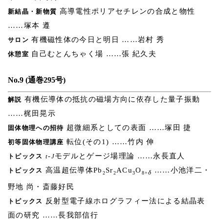
高導電性ポリアセチレンの合成と物性
新結晶・新物質
……塚本 遵
有機磁性体の今日と明日 ……岩村 秀
サロン
自己むとんちゃく場 ……張 紀久夫
休憩室
No.9 (通巻295号)
有機伝導体の抵抗の磁場方向に依存した量子振動
解説
……梶田晃示
超微細系としての表面 ……塚田 捷
固体物理への招待
転位(その1) ……竹内 伸
初等固体物理講座
-
モデルとゲージ場理論 ……永長直人
トピックス
t
J
高温超伝導体Pb
Sr
ACu
O
……小池洋二・
トピックス
δ
2
2
3
8+
野地 尚・斎藤好民
反射型電子線ホログラフィー法による結晶表
トピックス
面の研究 ……長我部信行