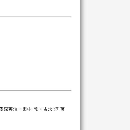
藤森英治・田中 敦・吉永 淳 著