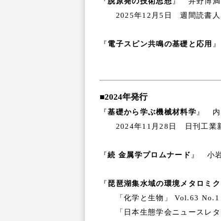
『
脱原発の技術思想
』 井野博満
2025年12月5日 週間読書人
『
電子スピン共鳴の基礎と応用
』
■2024年発行
『
基礎から学ぶ機械材料学
』 内
2024年11月28日 日刊工
『
続 金属学プロムナード
』 小岩
『
琵琶湖集水域の環境メタロミク
「化学と生物」 Vol.63 No.1
「日本生態学会ニュースレター」 V