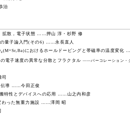
恭治
拡散，電子状態 ……押山 淳・杉野 修
量子論入門(その6) ……永長直人
O
(M=Sr,Ba)におけるホールドーピングと帯磁率の温度変化 
4
の電子速度の異常な分散とフラクタル
――パーコレーション・
雄司
伝導 ……今田正俊
搬特性とデバイスへの応用 ……山之内和彦
わった無重力施設 ……澤岡 昭
司