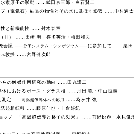
水素原子の挙動 ……武田京三郎・白石賢二
プ（電気石）結晶の物性とその水に及ぼす影響 ……中村輝
性と新機能性 ……舛木泰章
（Ⅱ） ……田崎 明・喜多英治・梅田和夫
際会議
に参加して ……栗田
――分子システム・シンポジウム――
nes教授 ……宮野健次郎
らの触媒作用研究の動向 ……田丸謙二
導体におけるボース・グラス相 ……丹田 聡・中山恒義
気測定
……為ヶ井 強
――高温超伝導体への応用
誘起相転移 ……腰原伸也・十倉好紀
「高温超伝導と格子の効果」 ……前野悦輝・水貝俊
ョップ