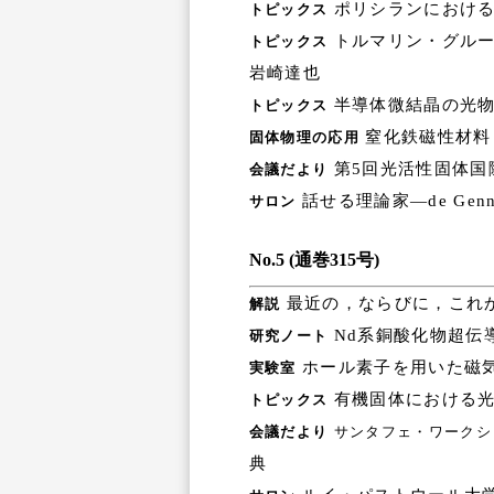
ポリシランにおける
トピックス
トルマリン・グルー
トピックス
岩崎達也
半導体微結晶の光物
トピックス
窒化鉄磁性材料
固体物理の応用
第5回光活性固体国
会議だより
話せる理論家―de Gen
サロン
No.5 (通巻315号)
最近の，ならびに，これか
解説
Nd系銅酸化物超伝
研究ノート
ホール素子を用いた磁
実験室
有機固体における光
トピックス
会議だより
サンタフェ・ワークシ
典