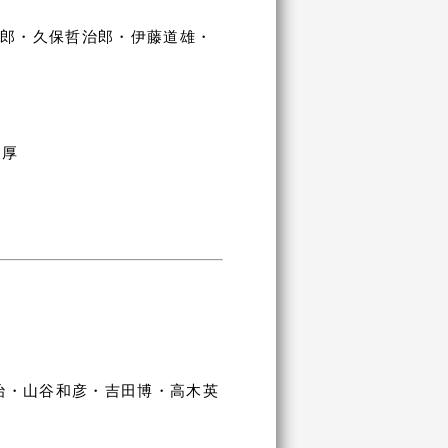
太郎・久保哲治郎・伊藤道雄・
 厚
治・山谷和彦・吉田博・高木英