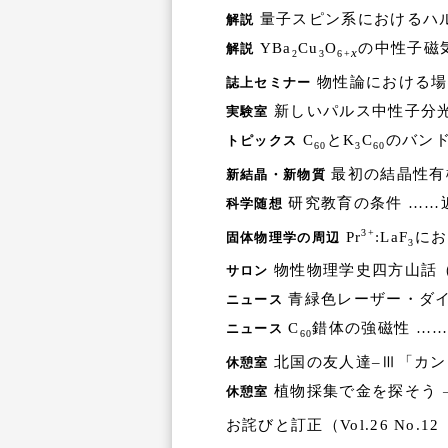
量子スピン系におけるハル
解説
YBa
Cu
O
の中性子磁
解説
x
2
3
6+
物性論における場
誌上セミナー
新しいパルス中性子分光
実験室
C
とK
C
のバンド
トピックス
60
3
60
最初の結晶性有
新結晶・新物質
研究教育の条件 ……
科学随想
3+
Pr
:LaF
にお
固体物理学の周辺
3
物性物理学史四方山話（
サロン
青緑色レーザー・ダイ
ニュース
C
錯体の強磁性 ……
ニュース
60
北国の友人達–Ⅲ「カン
休憩室
植物採集で金を探そう
休憩室
お詫びと訂正（Vol.26 No