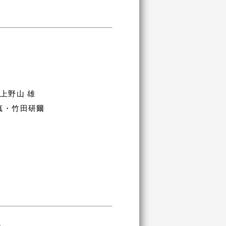
上野山 雄
真・竹田研爾