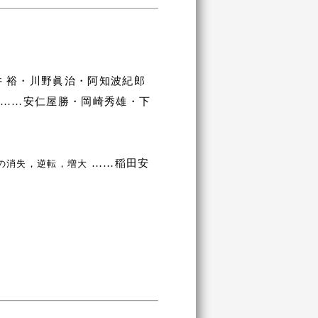
 裕・川野眞治・阿知波紀郎
 ……安仁屋勝・岡崎秀雄・下
……稲田安
の消失，逆転，増大