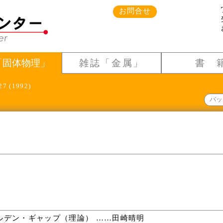
お問合せ
「固体物理」
雑誌「金属」
書 
27 (1992)
バッ
デン・ギャップ（理論） ……田崎晴明