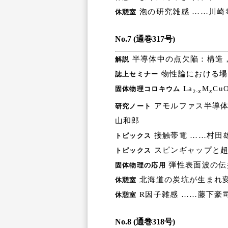
泡の研究雑感 ……川崎
休憩室
No.7 (通巻317号)
半導体中の点欠陥：構造，
解説
物性論における場の
誌上セミナー
La
M
Cu
固体物理コロキウム
x
x
2-
アモルファス半導体
研究ノート
山和郎
接触帯電 ……村田
トピックス
スピンギャップと超
トピックス
弾性表面波の伝
固体物理の応用
北海道の炭坑が生まれ変
休憩室
R因子雑感 ……藤下豪
休憩室
No.8 (通巻318号)