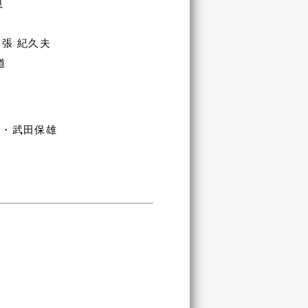
良
張 紀久夫
道
樹・武田保雄