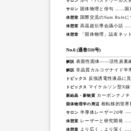
ルイ・パストウール大学
サロン
固体物理と俳句 ……国府田
サロン
国際交流のSum Rule
休憩室
高温超伝導会議小話 …
休憩室
「固体物理」誌友ネット
休憩室
No.6 (通巻316号)
表面性固体――活性炭素繊
解説
非晶質カルコゲナイド半
解説
反強誘電性液晶に見
トピックス
マイケルソン型X線
トピックス
カーボンナノチ
新結晶・新物質
相転移的世界
固体物理学の周辺
半導体レーザー20年
サロン
―
レーザーと研究開発 …
休憩室
より広く，より深く …
休憩室