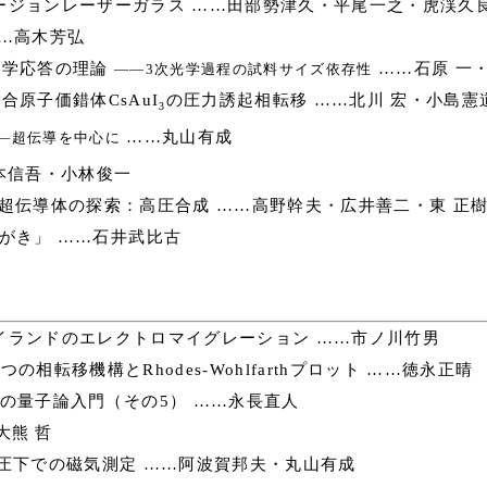
ージョンレーザーガラス ……田部勢津久・平尾一之・虎渓久
…高木芳弘
光学応答の理論
……石原 一・
――3次光学過程の試料サイズ依存性
原子価錯体CsAuI
の圧力誘起相転移 ……北川 宏・小島憲
3
……丸山有成
―超伝導を中心に
本信吾・小林俊一
超伝導体の探索：高圧合成 ……高野幹夫・広井善二・東 正
がき」 ……石井武比古
イランドのエレクトロマイグレーション ……市ノ川竹男
相転移機構とRhodes-Wohlfarthプロット ……徳永正晴
の量子論入門（その5） ……永長直人
大熊 哲
る高圧下での磁気測定 ……阿波賀邦夫・丸山有成