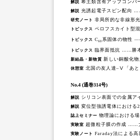
希土類含有アップコンバ
解説
光誘起電子スピン配向 …
解説
非局所的な非線形
研究ノート
ペロフスカイト型混合
トピックス
C
系固体の物性
トピックス
―
60
臨界面抵抗 ……勝
トピックス
新しい銅酸化物
新結晶・新物質
北国の友人達–Ⅴ「あと
休憩室
No.4 (通巻314号)
シリコン表面での金属ア
解説
変位型強誘電体における2つの
解説
物理論における場
誌上セミナー
超微粒子膜の作成 ……
実験室
Faraday法によ
実験ノート