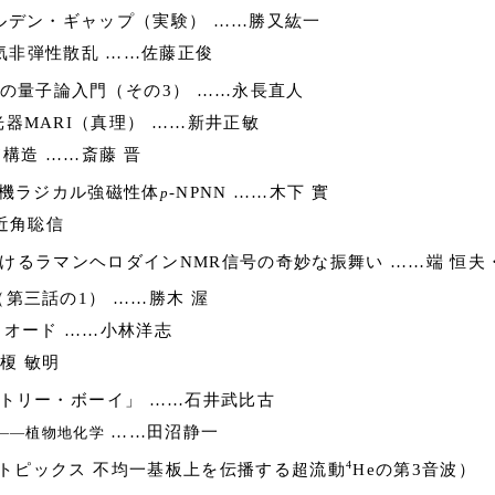
デン・ギャップ（実験） ……勝又紘一
気非弾性散乱 ……佐藤正俊
の量子論入門（その3） ……永長直人
器MARI（真理） ……新井正敏
構造 ……斎藤 晋
機ラジカル強磁性体
-NPNN ……木下 實
p
近角聡信
けるラマンヘロダインNMR信号の奇妙な振舞い ……端 恒夫
第三話の1） ……勝木 渥
オード ……小林洋志
榎 敏明
トリー・ボーイ」 ……石井武比古
……田沼静一
――植物地化学
4
.12 トピックス 不均一基板上を伝播する超流動
Heの第3音波）