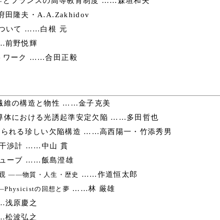
とフランスの高等教育制度 ……森垣和夫
隆夫・A.A.Zakhidov
について ……白根 元
…前野悦輝
ワーク ……合田正毅
維の構造と物性 ……金子克美
導体における光誘起準安定欠陥 ……多田哲也
られる珍しい欠陥構造 ……高西陽一・竹添秀男
干渉計 ……中山 貫
ューブ ……飯島澄雄
観
……作道恒太郎
――物質・人生・歴史
……林 厳雄
―Physicistの回想と夢
…浅原慶之
…松波弘之