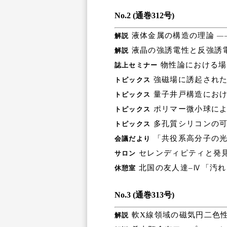
No.2 (通巻312号)
液体金属の構造の理論
解説
―
液晶の強誘電性と反強誘電
解説
物性論における場
誌上セミナー
強磁場に誘起された
トピックス
量子井戸構造におけ
トピックス
ポリマー微小球に
トピックス
多孔質シリコンの可
トピックス
「共役系高分子の光
会議だより
セレンディピティと発見の本
サロン
北国の友人達–Ⅳ「汚れ
休憩室
No.3 (通巻313号)
軟X線領域の磁気円二色性
解説