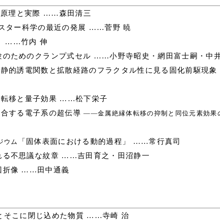
の原理と実際 ……森田清三
スター科学の最近の発展 ……菅野 暁
 ……竹内 伸
のためのクランプ式セル ……小野寺昭史・網田富士嗣・中井
静的誘電関数と拡散経路のフラクタル性に見る固化前駆現象
転移と量子効果 ……松下栄子
結合する電子系の超伝導
――金属絶縁体転移の抑制と同位元素効果
「固体表面における動的過程」 ……常行真司
ポジウム
る不思議な紋章 ……吉田育之・田沼静一
折像 ……田中通義
そこに閉じ込めた物質 ……寺崎 治