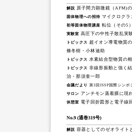
原子間力顕微鏡（AFM)
解説
マイクロクラ
固体物理への招待
転位（その5）
初等固体物理講座
高圧下の中性子散乱実験
実験室
超イオン導電物質の
トピックス
條冬樹・小林迪助
水素結合型物質の相
トピックス
非線形振動と強く
トピックス
治・那須奎一郎
会議だより
第3回ISSP国際シン
アンチモン蒸着膜に現れ
サロン
電子回折図形と電子線回
休憩室
No.9 (通巻319号)
容器としてのゼオライトと
解説