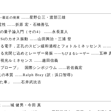
……星野公三・渡部三雄
―最近の発展
性 ……折原 宏・石橋善弘
の量子論入門（その4） ……永長直人
Siのカオス振動 ……山田興治・三浦 登
る電子，正孔のスピン緩和過程とフォトルミネッセンス ……
よる光閉じ込めとレーザー発振
……五神 
――ちびまるレーザー
視光ルミネセンス ……越田信義
プローブ」 国際シンポジウム ……岩佐義宏
質 ……Ralph Bray (訳：浜口智尋)
た車」 ……石井武比古
 ……城 健男・今田 真