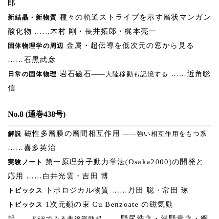
郎
種々の軌道ストライプを示す層状マンガン
新結晶・新物質
酸化物 ……木村 剛・長井拓郎・梶本亮一
金属・超伝導を低次元の窓から見る
固体物理学の周辺
……石黒武彦
岩石磁石
……近角聡
日常の固体物理
――大陸移動も記憶する
信
No.8 (通巻438号)
磁性多層膜の層間相互作用
解説
――強い相互作用をもつ系
……喜多英治
第一原理分子動力学法(Osaka2000)の開発と
実験ノート
応用 ……白井光雲・吉田 博
トポロジカル物質 ……丹田 聡・常田 琢
トピックス
1次元鎖の束 Cu Benzoate の磁気励
トピックス
起
……野尻浩之・浅野貴之・網
――ESRでみる非線形励起