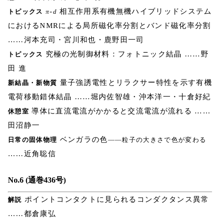
-
相互作用系有機無機ハイブリッドシステム
トピックス
π
d
におけるNMRによる局所磁化率分割とバンド磁化率分割
……河本充司・宮川和也・鹿野田一司
究極の光制御材料：フォトニック結晶 ……野
トピックス
田 進
量子強誘電性とリラクサー特性を示す有機
新結晶・新物質
電荷移動錯体結晶 ……堀内佐智雄・沖本洋一・十倉好紀
導体に直流電流がかかると交流電流が流れる ……
休憩室
田沼静一
ベンガラの色
日常の固体物理
――粒子の大きさで色が変わる
……近角聡信
No.6 (通巻436号)
ポイントコンタクトに見られるコンダクタンス異常
解説
……都倉康弘