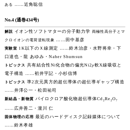
……近角聡信
ある
No.4 (通巻434号)
イオン性ソフトマターの分子動力学
解説
両極性高分子とマ
……田中基彦
クロイオンの電荷逆転現象
1K以下のＸ線測定 ……鈴木治彦・水野将幸・下
実験室
口達也・龍 あゆみ・Naher Shumsun
共有結合性Ni化合物の偏光Ni2
軟X線吸収と
トピックス
p
電子構造 ……初井宇記・小杉信博
準2次元異方的超伝導体の超伝導ギャップ構造
トピックス
……井澤公一・松田祐司
パイロクロア酸化物超伝導体Cd
Re
O
新結晶・新物質
2
2
7
……広井善二・瀧川 仁
最近のハードディスク記録媒体について
固体物理の応用
……鈴木孝雄