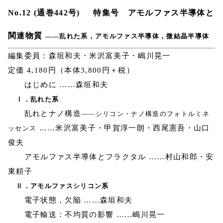
No.12 (通巻442号) 特集号 アモルファス半導体と
関連物質
――乱れた系，アモルファス半導体，微結晶半導体
編集委員：森垣和夫・米沢富美子・嶋川晃一
定価 4,180円（本体3,800円＋税）
はじめに ……森垣和夫
Ⅰ．乱れた系
乱れとナノ構造
――シリコン・ナノ構造のフォトルミネ
……米沢富美子・甲賀淳一朗・西尾憲吾・山口
ッセンス
俊夫
アモルファス半導体とフラクタル ……村山和郎・安
東頼子
Ⅱ．アモルファスシリコン系
電子状態，欠陥 ……森垣和夫
電子輸送：不均質の影響 ……嶋川晃一