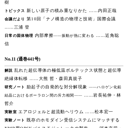
樹
新しい原子の積み重なりかた ……内田正哉
トピックス
第10回「ナノ構造の物理と技術」国際会議
会議だより
……三浦 登
内部摩擦
……近角聡
日常の固体物理
――振動が熱に変わる
信
No.11 (通巻441号)
乱れた超伝導体の極低温ボルテックス状態と超伝導
解説
絶縁体転移 ……大熊 哲・森田真規子
励起子の自発的な対分解現象
研究ノート
――ハロゲン化鉛
……岩長祐伸・林
結晶におけるポーラロン間の斥力相関――
哲介
エアロジェルと超流動ヘリウム ……松本宏一
実験室
既存のホモダイン受信システムにマッチする
実験ノート