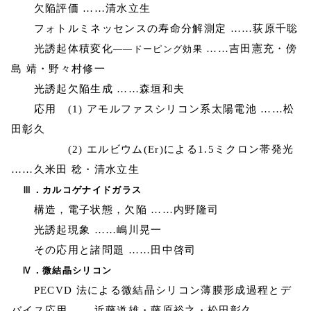
欠陥評価 ……清水立生
フォトルミネッセンスの寿命分解測定 ……荻原千聡
光誘起体積変化
……吉田憲充・傍
――ドーピング効果
島 靖・野々村修一
光誘起欠陥生成 ……森垣和夫
応用 (1) アモルファスシリコン系太陽電池 ……松
田彰久
(2) エルビウム(Er)による1.5ミクロン帯発光
……久米田 稔・清水立生
Ⅲ．カルコゲナイドガラス
構造，電子状態，欠陥 ……内野隆司
光誘起現象 ……嶋川晃一
その応用と諸問題 ……田中啓司
Ⅳ．微結晶シリコン
PECVD 法による微結晶シリコン薄膜形成過程とデ
バイス応用 ……近藤道雄・藤原裕之・松田彰久