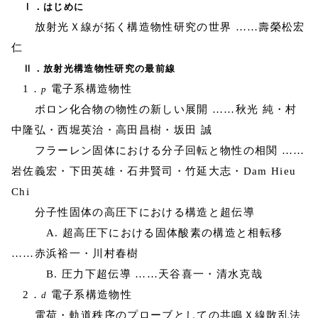
Ⅰ．はじめに
放射光Ｘ線が拓く構造物性研究の世界 ……壽榮松宏
仁
Ⅱ．放射光構造物性研究の最前線
1．
電子系構造物性
p
ボロン化合物の物性の新しい展開 ……秋光 純・村
中隆弘・西堀英治・高田昌樹・坂田 誠
フラーレン固体における分子回転と物性の相関 ……
岩佐義宏・下田英雄・石井賢司・竹延大志・Dam Hieu
Chi
分子性固体の高圧下における構造と超伝導
A. 超高圧下における固体酸素の構造と相転移
……赤浜裕一・川村春樹
B. 圧力下超伝導 ……天谷喜一・清水克哉
2．
電子系構造物性
d
電荷・軌道秩序のプローブとしての共鳴Ｘ線散乱法