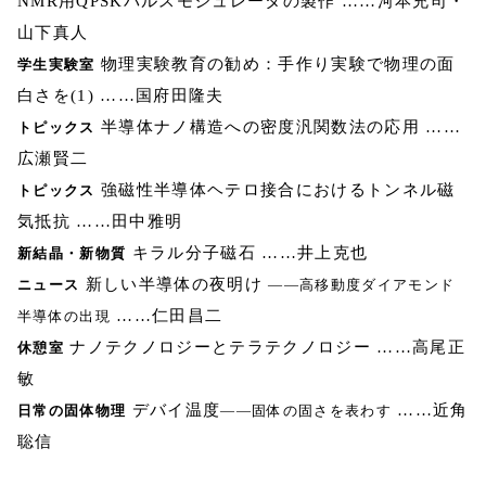
NMR用QPSKパルスモジュレータの製作 ……河本充司・
山下真人
物理実験教育の勧め：手作り実験で物理の面
学生実験室
白さを(1) ……国府田隆夫
半導体ナノ構造への密度汎関数法の応用 ……
トピックス
広瀬賢二
強磁性半導体ヘテロ接合におけるトンネル磁
トピックス
気抵抗 ……田中雅明
キラル分子磁石 ……井上克也
新結晶・新物質
新しい半導体の夜明け
ニュース
――高移動度ダイアモンド
……仁田昌二
半導体の出現
ナノテクノロジーとテラテクノロジー ……高尾正
休憩室
敏
デバイ温度
……近角
日常の固体物理
――固体の固さを表わす
聡信