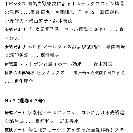
磁気力顕微鏡によるボルテックススピン構造
トピックス
の観察 ……奥野拓也・重藤訓志・壬生 攻・新庄輝也・
小野輝男・横山侑子・鈴木義茂
「2次元電子系」プラハ国際会議便り ……青
会議だより
木秀夫
第19回アモルファスおよび微結晶半導体国際
会議だより
会議印象記 ……森垣和夫
レントゲンと量子ホール効果 ……青木秀夫
休憩室
セラミックス
日常の固体物理
――瀬戸物から機能性材料まで
……近角聡信
No.3 (通巻433号)
水素化アモルファスシリコンにおける光誘起
研究ノート
欠陥生成 ……森垣和夫・疋田春水
高性能フリーウェアを使った画像解析システ
実験ノート