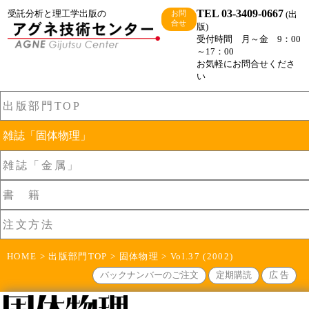
TEL 03-3409-0667
受託分析と理工学出版の
(出
お問
合せ
版)
受付時間 月～金 9：00
～17：00
お気軽にお問合せくださ
い
出版部門TOP
雑誌「固体物理」
雑誌「金属」
書 籍
注文方法
HOME
>
出版部門TOP
>
固体物理
> Vol.37 (2002)
バックナンバーのご注文
定期購読
広 告