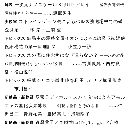
一次元ナノスケール SQUID アレイ
解説
――極低温電気伝
……渡部道生
導特性と可能性――
ストレインゲージ法によるパルス強磁場中での磁
実験室
歪測定 ……林 崇・三浦 登
結晶中の遷移金属イオンによるX線吸収端近傍
トピックス
微細構造の第一原理計算 ……小笠原一禎
氷の海に住む魚はなぜ凍らない？
トピックス
――氷の結晶
……古川義純・西村良
成長抑制機能をもつタンパク質――
浩・横山悦郎
極薄シリコン酸化膜を利用したナノ構造形成
トピックス
……市川昌和
窒素ラディカル・スパッタ法によるアモル
新結晶・新物質
ファス窒化炭素薄膜
……仁
――創製，物性とその応用――
田昌二・青野祐美・勝野高志・成瀬陽子
遍歴電子メタ磁性La(Fe
Si
)
化合物
新結晶・新物質
x
x
1－
13