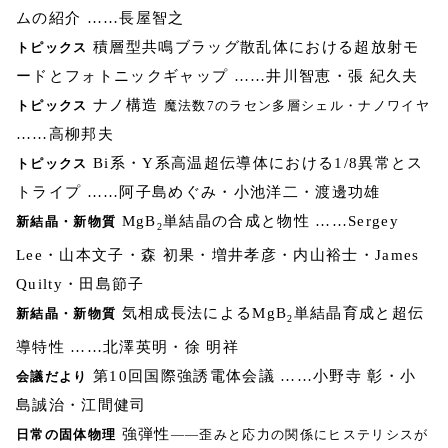
ムの紹介 ……長屋智之
積層型共鳴ブラッグ散乱体における超放射モ
トピックス
ードとフォトニックギャップ ……井川智恵・張 紀久夫
ナノ構造
トピックス
魔法数7のラセン多層シェル・ナノワイヤ
……高柳邦夫
Bi系・Y系高温超伝導体における1/8異常とス
トピックス
トライプ ……阿子島めぐみ・小池洋二・渡邊功雄
MgB
単結晶の合成と物性 ……Sergey
新結晶・新物質
2
Lee・山本文子・森 初果・増井孝彦・内山裕士・James
Quilty・田島節子
気相成長法によるMgB
単結晶育成と超伝
新結晶・新物質
2
導特性 ……北澤英明・徐 明祥
第10回国際強誘電体会議 ……小野寺 彰・小
会議だより
島誠治・江間健司
強弾性
日常の固体物理
――歪みと応力の関係にヒステリシスが