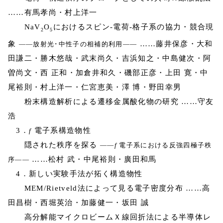
……有馬孝尚・村上洋一
NaV
O
におけるスピン-電荷-格子系の協力・競合現
2
5
象
……藤井保彦・大和
――放射光･中性子の相補的利用――
田謙二・勝木悠哉・武末尚久・吉浜知之・中島健次・阿
曽尚文・西 正和・加倉井和久・磯部正彦・上田 寛・中
尾裕則・村上洋一・仁宮恵美・澤 博・野田幸男
粉末構造解析による遷移金属酸化物の研究 ……守友
浩
3．
電子系構造物性
f
隠された秩序を探る
――
f
電子系における反強四極子秩
……松村 武・中尾裕則・廣田和馬
序――
4．新しい実験手法が拓く構造物性
MEM/Rietveld法によって見る電子密度分布 ……高
田昌樹・西堀英治・加藤健一・坂田 誠
高分解能マイクロビームＸ線回折法による半導体レ