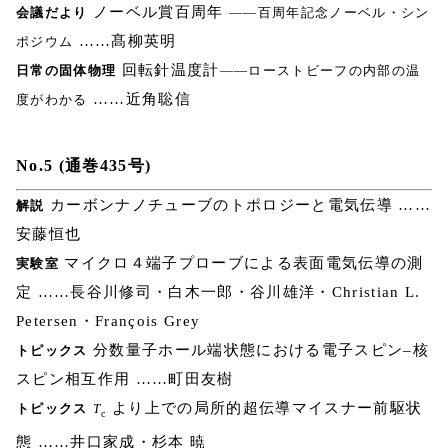
ノーベル賞百周年
会議だより
――百周年記念ノーベル・シン
……髙柳英明
ポジウム
回転針温度計
日常の固体物理
――ローストビーフの内部の温
……近角聡信
度がわかる
No.5 (通巻435号)
カーボンナノチューブのトポロジーと電気伝導 ……
解説
安藤恒也
マイクロ４端子プローブによる表面電気伝導の測
実験室
定 ……長谷川修司・白木一郎・谷川雄洋・Christian L.
Petersen・François Grey
分数量子ホール端状態における電子スピン–核
トピックス
スピン相互作用 ……町田友樹
より上での局所的超伝導マイスナー前駆状
トピックス
T
c
態 ……井口家成・杉本 暁