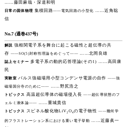
……藤田麻哉・深道和明
集積回路
……近角聡
日常の固体物理
――電気回路の小型化
信
No.7 (通巻437号)
強相関電子系を舞台に起こる磁性と超伝導の共
解説
存
……北岡良雄
――SO(5)対称性理論をめぐって――
多電子系の動的応答理論(その1) ……高田康
誌上セミナー
民
パルス強磁場用小型コンデンサ電源の自作
実験室
――強
……野尻浩之
磁場国分寺のために――
高温超伝導体の磁場侵入長
トピックス
――超伝導状態のフ
……重城貴信
ェルミ液体論――
スピネル酸化物LiV
O
の電子物性
トピックス
――幾何学
2
4
……近藤眞一
的フラストレーション系における重い電子挙動