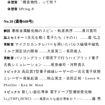
「構造物性」って何？
休憩室
SPring-8
休憩室
No.10 (通巻440号)
遷移金属酸化物のスピン・軌道秩序 ……溝川貴司
解説
1次元を動く電子たち（その1） ……森 弘之
誌上セミナー
マイクロカンチレバーを用いたパルス磁場中磁気
実験室
トルク測定法の開発 ……大道英二・長田俊人
パソコングリッド環境下で行うハイブリッド量子
実験室
古典シミュレーション ……尾形修司・河野貴久
高品質T型量子細線レーザーの一次元電子状態
トピックス
とレーザー発振起源 ……秋山英文・吉田正裕・Loren N.
Pfeiffer・Ken W. West
新しい超伝導体 電子ドープ型層状窒化物
トピックス
Li
(THF)
HfNCl
……藤 秀
――風変わりな超伝導体か？――
x
y