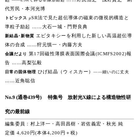
代芳民・本河光博
SR法で見た超伝導体の磁束の微視的構造と
トピックス
μ
準粒子励起 ……大石一城・門野良典
エピタキシーを利用した新しい高温超伝導
新結晶･新物質
体の合成 ……狩元慎一・内藤方夫
第17回磁性薄膜表面国際会議(ICMFS2002)報
会議だより
告 ……高梨弘毅
ひげ結晶（ウィスカー）
日常の固体物理
――細いのに丈夫
……近角聡信
No.9 (通巻439号) 特集号 放射光X線による構造物性研
究の最前線
編集委員：村上洋一・高田昌樹・岩佐義宏・秋光 純
定価 4,620円(本体4,200円＋税)