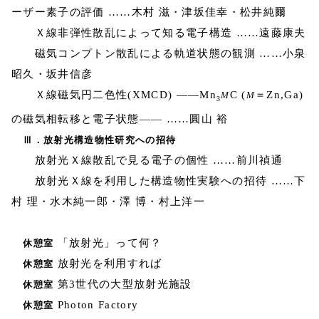
ーザー素子の評価 ……木村 滋・津坂佳幸・松井純爾
Ｘ線非弾性散乱によって知る電子構造 ……遠藤康夫
磁気コンプトン散乱による軌道状態の観測 ……小泉
昭久・坂井信彦
Ｘ線磁気円二色性(XMCD) ――Mn
C (
＝Zn,Ga)
M
M
3
の磁気相転移と電子状態―― ……圓山 裕
Ⅲ．放射光構造物性研究への招待
放射光Ｘ線散乱で見る電子の個性 ……前川禎通
放射光Ｘ線を利用した構造物性実験への招待 ……下
村 理・水木純一郎・澤 博・村上洋一
「放射光」って何？
休憩室
放射光を利用すれば
休憩室
第3世代の大型放射光施設
休憩室
Photon Factory
休憩室