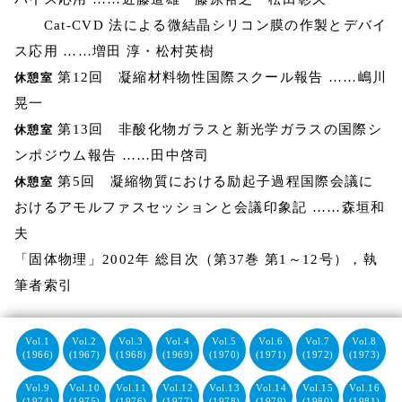
Cat-CVD 法による微結晶シリコン膜の作製とデバイ
ス応用 ……増田 淳・松村英樹
第12回 凝縮材料物性国際スクール報告 ……嶋川
休憩室
晃一
第13回 非酸化物ガラスと新光学ガラスの国際シ
休憩室
ンポジウム報告 ……田中啓司
第5回 凝縮物質における励起子過程国際会議に
休憩室
おけるアモルファスセッションと会議印象記 ……森垣和
夫
「固体物理」2002年 総目次（第37巻 第1～12号），執
筆者索引
Vol.1
Vol.2
Vol.3
Vol.4
Vol.5
Vol.6
Vol.7
Vol.8
(1966)
(1967)
(1968)
(1969)
(1970)
(1971)
(1972)
(1973)
Vol.9
Vol.10
Vol.11
Vol.12
Vol.13
Vol.14
Vol.15
Vol.16
(1974)
(1975)
(1976)
(1977)
(1978)
(1979)
(1980)
(1981)