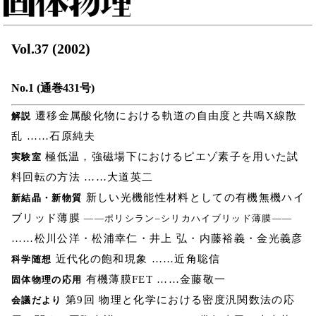
Vol.37 (2002)
No.1 (通巻431号)
遷移金属酸化物における軌道の自由度と共鳴X線散
解説
乱 ……石原純夫
極低温，強磁場下におけるピエゾ素子を用いた試
実験室
料回転の方法 ……大道英二
新しい光機能性材料としての有機無機ハイ
新結晶・新物質
ブリッド薄膜
――ポリシラン–シリカハイブリッド薄膜――
……松川公洋・松浦幸仁・井上 弘・内藤裕義・金光義彦
近代化の飽和現象 ……近角聡信
科学随想
有機薄膜FET ……金藤敬一
固体物理の応用
第9回 物理と化学における密度汎関数法の応
会議だより