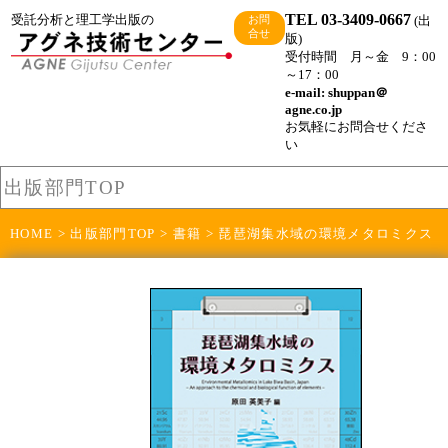
TEL 03-3409-0667
受託分析と理工学出版の
(出
お問
合せ
版)
受付時間 月～金 9：00
～17：00
e-mail: shuppan＠
agne.co.jp
お気軽にお問合せくださ
い
出版部門TOP
HOME
>
出版部門TOP
>
書籍
> 琵琶湖集水域の環境メタロミクス