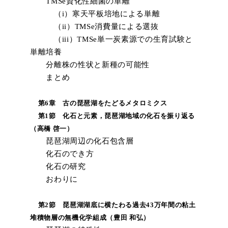
TMSe資化性細菌の単離
（i）寒天平板培地による単離
（ii）TMSe消費量による選抜
（iii）TMSe単一炭素源での生育試験と
単離培養
分離株の性状と新種の可能性
まとめ
第6章 古の琵琶湖をたどるメタロミクス
第1節 化石と元素，琵琶湖地域の化石を振り返る
（高橋 啓一）
琵琶湖周辺の化石包含層
化石のでき方
化石の研究
おわりに
第2節 琵琶湖湖底に横たわる過去43万年間の粘土
堆積物層の無機化学組成（豊田 和弘）