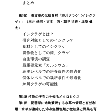
まとめ
第3節 滋賀県の伝統食材「姉川クラゲ（イシクラ
ゲ）」（玉井 鉄宗・古本 強・朝見 祐也・坂梨 健
太）
イシクラゲとは？
研究対象としてのイシクラゲ
食材としてのイシクラゲ
農作物としての姫川クラゲ
自生環境の調査
最重要元素「カルシウム」
細胞レベルでの培養条件の最適化
個体レベルでの栽培条件の最適化
姉川クラゲの可能性
第3章 植物の潜在力を知るメタロミクス
第1節 琵琶湖に過剰繁茂する水草の管理と有効利
用：水草が濃縮した溶存無機塩類が微細藻と野菜を育