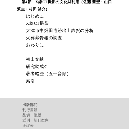
第4節 X線CT撮影の文化財利用（佐藤 亜聖・山口
繁生・村田 裕介）
はじめに
X線CT撮影
大津市中畑田遺跡出土銭貨の分析
火葬蔵骨器の調査
おわりに
初出文献
研究助成金
著者略歴（五十音順）
索引
出版部門
刊行書籍
品切・絶版
近刊・新刊案内
正誤表