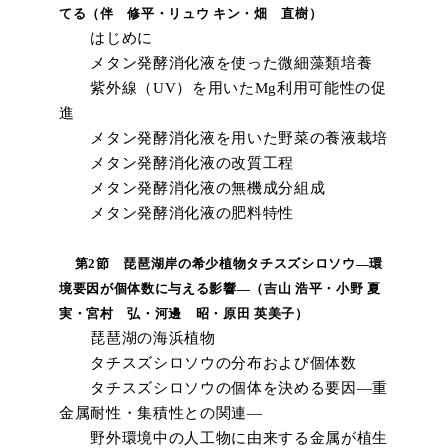
てる（伴 修平・リュウ キン・畑 直樹）
はじめに
メタン発酵消化液を使った微細藻類培養
紫外線（UV）を用いたMg利用可能性の促
進
メタン発酵消化液を用いた野菜の養液栽培
メタン発酵消化液の改質工程
メタン発酵消化液の無機成分組成
メタン発酵消化液の肥料特性
第2節 琵琶湖岸の希少植物タチスズシロソウ―環
境要因が個体数に与える影響―（吉山 浩平・小野 夏
実・宮村 弘・河邊 昭・原田 英美子）
琵琶湖の海浜植物
タチスズシロソウの分布および個体数
タチスズシロソウの個体を決める要因―重
金属耐性・集積性との関連―
野外環境中の人工物に由来する金属が植生