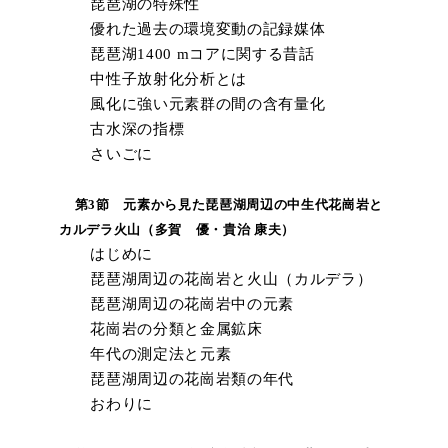
琵琶湖の特殊性
優れた過去の環境変動の記録媒体
琵琶湖1400 mコアに関する昔話
中性子放射化分析とは
風化に強い元素群の間の含有量化
古水深の指標
さいごに
第3節 元素から見た琵琶湖周辺の中生代花崗岩と
カルデラ火山（多賀 優・貴治 康夫）
はじめに
琵琶湖周辺の花崗岩と火山（カルデラ）
琵琶湖周辺の花崗岩中の元素
花崗岩の分類と金属鉱床
年代の測定法と元素
琵琶湖周辺の花崗岩類の年代
おわりに