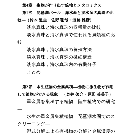
第4章 生物が作り出す鉱物とメタロミクス
第1節 琵琶湖パール―海水産と淡水産の真珠の比
較―（鈴木 道生・佐野 聡哉・淡路 雅彦）
淡水真珠と海水真珠の収穫量の比較
淡水真珠と海水真珠で使われる貝類種の比
較
淡水真珠，海水真珠の養殖方法
淡水真珠，海水真珠の微細構造
淡水真珠，海水真珠内の有機分子
まとめ
第2節 水生植物の金属集積―植物に微生物が作用
して鉱物ができる現象―（奥井 啓介・原田 英美子）
重金属を集積する植物―陸生植物での研究
―
水生の重金属集積植物―琵琶湖水圏でのス
クリーニング―
湿式分解による有機物の分解と金属濃度の