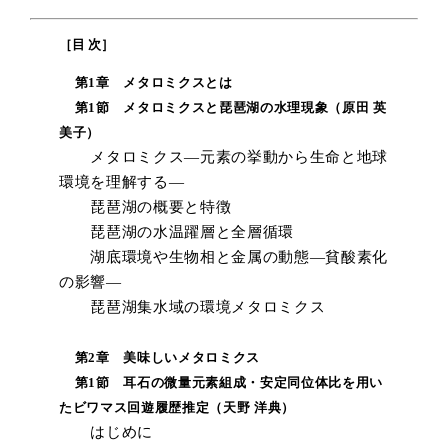
［目 次］
第1章 メタロミクスとは
第1節 メタロミクスと琵琶湖の水理現象（原田 英
美子）
メタロミクス―元素の挙動から生命と地球
環境を理解する―
琵琶湖の概要と特徴
琵琶湖の水温躍層と全層循環
湖底環境や生物相と金属の動態―貧酸素化
の影響―
琵琶湖集水域の環境メタロミクス
第2章 美味しいメタロミクス
第1節 耳石の微量元素組成・安定同位体比を用い
たビワマス回遊履歴推定（天野 洋典）
はじめに