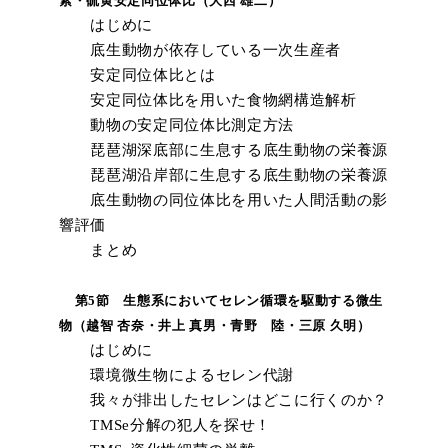
素・硫黄安定同位体比（大西 雄二）
はじめに
底生動物が依存している一次生産者
安定同位体比とは
安定同位体比を用いた食物網構造解析
動物の安定同位体比測定方法
琵琶湖深底部に生息する底生動物の栄養源
琵琶湖沿岸部に生息する底生動物の栄養源
底生動物の同位体比を用いた人間活動の影
響評価
まとめ
第5節 生態系においてセレン循環を駆動する微生
物（越智 杏奈・井上 真男・青野 陸・三原 久明）
はじめに
環境微生物によるセレン代謝
我々が排出したセレンはどこに行くのか？
TMSe分解の犯人を探せ！