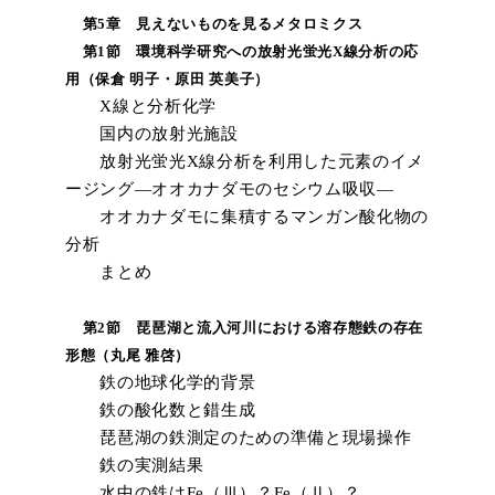
第5章 見えないものを見るメタロミクス
第1節 環境科学研究への放射光蛍光X線分析の応
用（保倉 明子・原田 英美子）
X線と分析化学
国内の放射光施設
放射光蛍光X線分析を利用した元素のイメ
ージング―オオカナダモのセシウム吸収―
オオカナダモに集積するマンガン酸化物の
分析
まとめ
第2節 琵琶湖と流入河川における溶存態鉄の存在
形態（丸尾 雅啓）
鉄の地球化学的背景
鉄の酸化数と錯生成
琵琶湖の鉄測定のための準備と現場操作
鉄の実測結果
水中の鉄はFe（Ⅲ）？Fe（Ⅱ）？