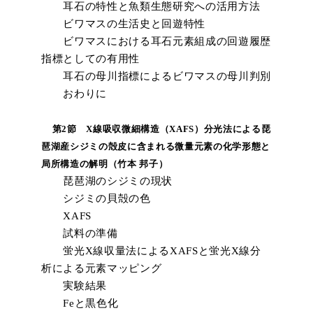
耳石の特性と魚類生態研究への活用方法
ビワマスの生活史と回遊特性
ビワマスにおける耳石元素組成の回遊履歴
指標としての有用性
耳石の母川指標によるビワマスの母川判別
おわりに
第2節 X線吸収微細構造（XAFS）分光法による琵
琶湖産シジミの殻皮に含まれる微量元素の化学形態と
局所構造の解明（竹本 邦子）
琵琶湖のシジミの現状
シジミの貝殻の色
XAFS
試料の準備
蛍光X線収量法によるXAFSと蛍光X線分
析による元素マッピング
実験結果
Feと黒色化