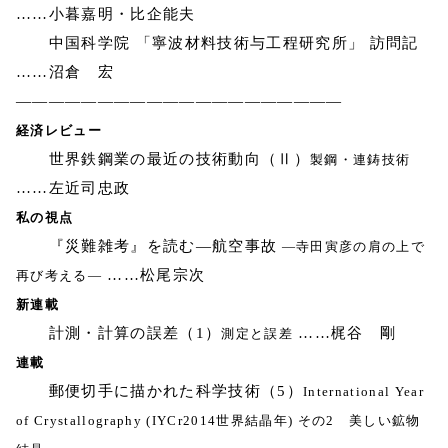
……小暮嘉明・比企能夫
中国科学院 「寧波材料技術与工程研究所」 訪問記
……沼倉 宏
————————————————————
経済レビュー
世界鉄鋼業の最近の技術動向（Ⅱ）
製鋼・連鋳技術
……左近司忠政
私の視点
『災難雑考』を読む―航空事故
―寺田寅彦の肩の上で
……松尾宗次
再び考える―
新連載
計測・計算の誤差（1）
……梶谷 剛
測定と誤差
連載
郵便切手に描かれた科学技術（5）
International Year
of Crystallography (IYCr2014世界結晶年) その2 美しい鉱物