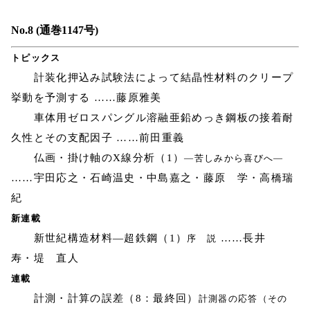
No.8 (通巻1147号)
トピックス
計装化押込み試験法によって結晶性材料のクリープ
挙動を予測する ……藤原雅美
車体用ゼロスパングル溶融亜鉛めっき鋼板の接着耐
久性とその支配因子 ……前田重義
仏画・掛け軸のX線分析（1）
―苦しみから喜びへ―
……宇田応之・石崎温史・中島嘉之・藤原 学・高橋瑞
紀
新連載
新世紀構造材料―超鉄鋼（1）
……長井
序 説
寿・堤 直人
連載
計測・計算の誤差（8：最終回）
計測器の応答（その