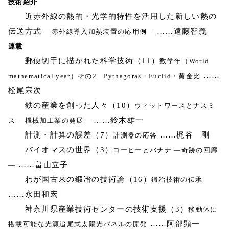
技術紹介
近赤外線の熱的・光学的特性を活用した新しい熱の
伝送方式
……遠藤智義
―赤外線導入加熱装置の応用例―
連載
郵便切手に描かれた科学技術（11）
数学年（World
……
mathematical year）その2 Pythagoras・Euclid・黄金比
松尾宗次
鉄の産業を創った人々（10）
ウィットワースとナスミ
……鈴木雄一
ス ―機械加工業の発展―
計測・計算の誤差（7）
……梶谷 剛
計測器の応答
バイオマスの世界（3）
コーヒーとバナナ ―奇跡の回廊
……畠山立子
―
わが国古来の鍛冶の技術論（16）
鍛冶技術の伝承
……永田和宏
神奈川県産業技術センターの技術支援（3）
移動体に
……阿部顕一
搭載可能な光源追尾式太陽光パネルの開発