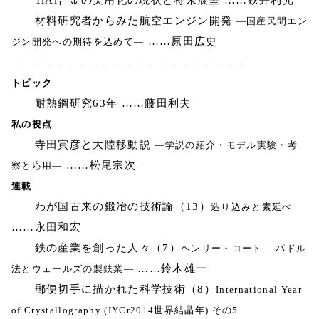
TiAl合金の実用化の現状と将来展望 ……鉄井利光
材料研究者からみた航空エンジン開発
―国産民間エン
……原田広史
ジン開発への期待を込めて―
————————————————————
トピック
耐熱鋼研究63年 ……藤田利夫
私の視点
寺田寅彦と大陸移動説
―学説の紹介・モデル実験・考
……松尾宗次
察と応用―
連載
わが国古来の鍛冶の技術論（13）
造り込みと素延べ
……永田和宏
鉄の産業を創った人々（7）
ヘンリー・コート ―パドル
……鈴木雄一
法とウェールズの製鉄業―
郵便切手に描かれた科学技術（8）
International Year
of Crystallography (IYCr2014世界結晶年) その5