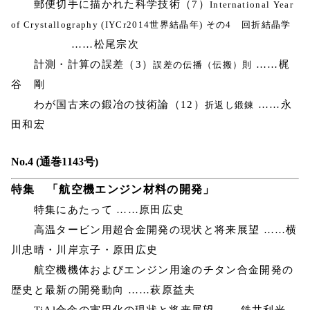
郵便切手に描かれた科学技術（7）
International Year
of Crystallography (IYCr2014世界結晶年) その4 回折結晶学
……松尾宗次
計測・計算の誤差（3）
……梶
誤差の伝播（伝搬）則
谷 剛
わが国古来の鍛冶の技術論（12）
……永
折返し鍛錬
田和宏
No.4 (通巻1143号)
特集 「航空機エンジン材料の開発」
特集にあたって ……原田広史
高温タービン用超合金開発の現状と将来展望 ……横
川忠晴・川岸京子・原田広史
航空機機体およびエンジン用途のチタン合金開発の
歴史と最新の開発動向 ……萩原益夫