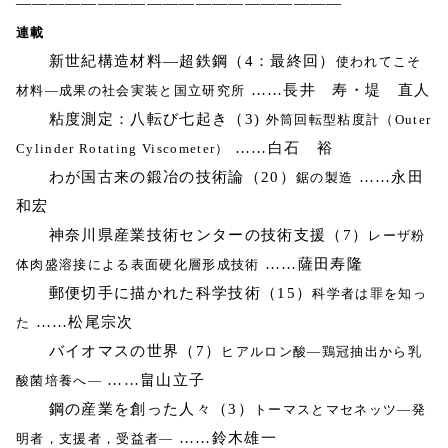
————————————————————
連載
新世紀構造材料―超鉄鋼（4：最終回）
使われてこそ
……長井 寿・堤 直人
材料―成果の社会実装と国立研究所
粘度測定：八転び七起き（3)
外筒回転型粘度計（Outer
……白石 裕
Cylinder Rotating Viscometer）
わが国古来の鍛冶の技術論（20）
……永田
鋸の製造
和宏
神奈川県産業技術センターの技術支援（7）
レーザ粉
……薩田寿隆
体肉盛溶接による表面硬化層形成技術
郵便切手に描かれた科学技術（15）
科学者は罪を知っ
……松尾宗次
た
バイオマスの世界（7）
ヒアルロン酸―鶏冠抽出から乳
……畠山立子
酸菌培養へ―
鋼の産業を創った人々（3）
トーマスとマセネッツ―発
……鈴木雄一
明者，支援者，受益者―