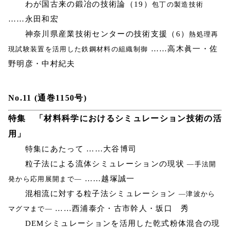
わが国古来の鍛冶の技術論（19）
包丁の製造技術
……永田和宏
神奈川県産業技術センターの技術支援（6）
熱処理再
……高木眞一・佐
現試験装置を活用した鉄鋼材料の組織制御
野明彦・中村紀夫
No.11 (通巻1150号)
特集 「材料科学におけるシミュレーション技術の活
用」
特集にあたって ……大谷博司
粒子法による流体シミュレーションの現状
―手法開
……越塚誠一
発から応用展開まで―
混相流に対する粒子法シミュレーション
―津波から
……西浦泰介・古市幹人・坂口 秀
マグマまで―
DEMシミュレーションを活用した乾式粉体混合の現