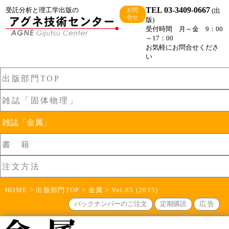
TEL 03-3409-0667
受託分析と理工学出版の
(出
お問
合せ
版)
受付時間 月～金 9：00
～17：00
お気軽にお問合せくださ
い
出版部門TOP
雑誌「固体物理」
雑誌「金属」
書 籍
注文方法
HOME
>
出版部門TOP
>
金属
> Vol.85 (2015)
バックナンバーのご注文
定期購読
広 告