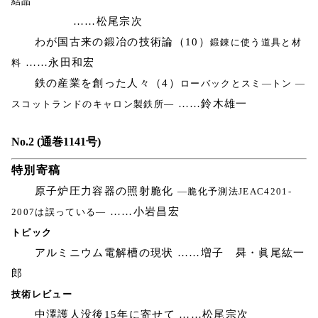
結晶
……松尾宗次
わが国古来の鍛冶の技術論（10）
鍛錬に使う道具と材
……永田和宏
料
鉄の産業を創った人々（4）
ローバックとスミ―トン ―
……鈴木雄一
スコットランドのキャロン製鉄所―
No.2 (通巻1141号)
特別寄稿
原子炉圧力容器の照射脆化
―脆化予測法JEAC4201-
……小岩昌宏
2007は誤っている―
トピック
アルミニウム電解槽の現状 ……増子 曻・眞尾紘一
郎
技術レビュー
中澤護人没後15年に寄せて ……松尾宗次