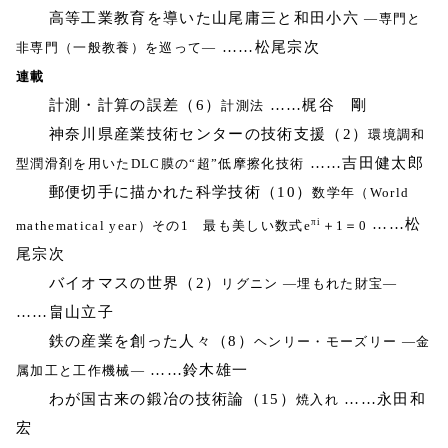
高等工業教育を導いた山尾庸三と和田小六
―専門と
……松尾宗次
非専門（一般教養）を巡って―
連載
計測・計算の誤差（6）
……梶谷 剛
計測法
神奈川県産業技術センターの技術支援（2）
環境調和
……吉田健太郎
型潤滑剤を用いたDLC膜の“超”低摩擦化技術
郵便切手に描かれた科学技術（10）
数学年（World
πi
……松
mathematical year）その1 最も美しい数式e
＋1＝0
尾宗次
バイオマスの世界（2）
リグニン ―埋もれた財宝―
……畠山立子
鉄の産業を創った人々（8）
ヘンリー・モーズリー ―金
……鈴木雄一
属加工と工作機械―
わが国古来の鍛冶の技術論（15）
……永田和
焼入れ
宏