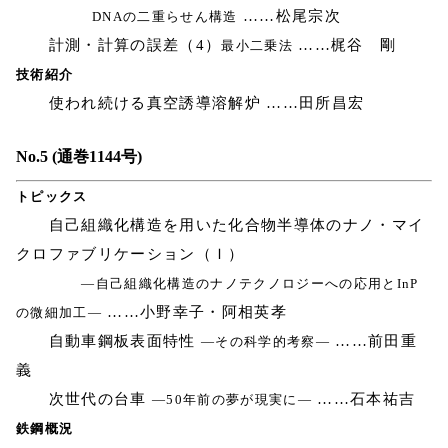
……松尾宗次
DNAの二重らせん構造
計測・計算の誤差（4）
……梶谷 剛
最小二乗法
技術紹介
使われ続ける真空誘導溶解炉 ……田所昌宏
No.5 (通巻1144号)
トピックス
自己組織化構造を用いた化合物半導体のナノ・マイ
クロファブリケーション（Ｉ）
―自己組織化構造のナノテクノロジーへの応用とInP
……小野幸子・阿相英孝
の微細加工―
自動車鋼板表面特性
……前田重
―その科学的考察―
義
次世代の台車
……石本祐吉
―50年前の夢が現実に―
鉄鋼概況