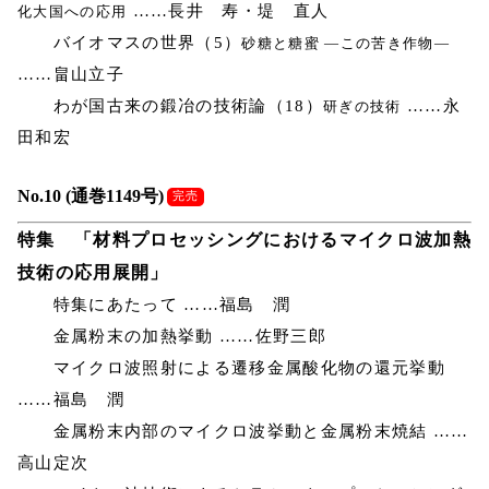
……長井 寿・堤 直人
化大国への応用
バイオマスの世界（5）
砂糖と糖蜜 ―この苦き作物―
……畠山立子
わが国古来の鍛冶の技術論（18）
……永
研ぎの技術
田和宏
No.10 (通巻1149号)
完売
特集 「材料プロセッシングにおけるマイクロ波加熱
技術の応用展開」
特集にあたって ……福島 潤
金属粉末の加熱挙動 ……佐野三郎
マイクロ波照射による遷移金属酸化物の還元挙動
……福島 潤
金属粉末内部のマイクロ波挙動と金属粉末焼結 ……
高山定次