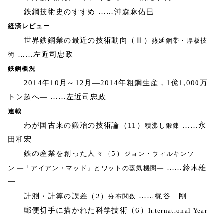
鉄鋼技術史のすすめ ……沖森麻佑巳
経済レビュー
世界鉄鋼業の最近の技術動向（Ⅲ）
熱延鋼帯・厚板技
……左近司忠政
術
鉄鋼概況
2014年10月～12月―2014年粗鋼生産，1億1,000万
トン超へ― ……左近司忠政
連載
わが国古来の鍛冶の技術論（11）
……永
積沸し鍛錬
田和宏
鉄の産業を創った人々（5）
ジョン・ウィルキンソ
……鈴木雄
ン ―「アイアン・マッド」とワットの蒸気機関―
一
計測・計算の誤差（2）
……梶谷 剛
分布関数
郵便切手に描かれた科学技術（6）
International Year