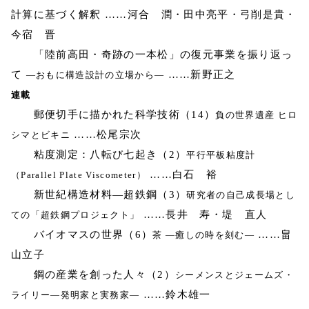
計算に基づく解釈 ……河合 潤・田中亮平・弓削是貴・
今宿 晋
「陸前高田・奇跡の一本松」の復元事業を振り返っ
て
……新野正之
―おもに構造設計の立場から―
連載
郵便切手に描かれた科学技術（14）
負の世界遺産 ヒロ
……松尾宗次
シマとビキニ
粘度測定：八転び七起き（2）
平行平板粘度計
……白石 裕
（Parallel Plate Viscometer）
新世紀構造材料―超鉄鋼（3）
研究者の自己成長場とし
……長井 寿・堤 直人
ての「超鉄鋼プロジェクト」
バイオマスの世界（6）
……畠
茶 ―癒しの時を刻む―
山立子
鋼の産業を創った人々（2）
シーメンスとジェームズ・
……鈴木雄一
ライリー―発明家と実務家―