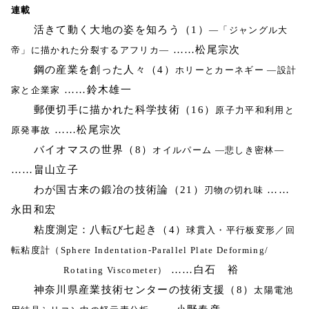
連載
活きて動く大地の姿を知ろう（1）
―「ジャングル大
……松尾宗次
帝」に描かれた分裂するアフリカ―
鋼の産業を創った人々（4）
ホリーとカーネギー ―設計
……鈴木雄一
家と企業家
郵便切手に描かれた科学技術（16）
原子力平和利用と
……松尾宗次
原発事故
バイオマスの世界（8）
オイルパーム ―悲しき密林―
……畠山立子
わが国古来の鍛冶の技術論（21）
……
刃物の切れ味
永田和宏
粘度測定：八転び七起き（4）
球貫入・平行板変形／回
転粘度計（Sphere Indentation-Parallel Plate Deforming/
……白石 裕
Rotating Viscometer）
神奈川県産業技術センターの技術支援（8）
太陽電池