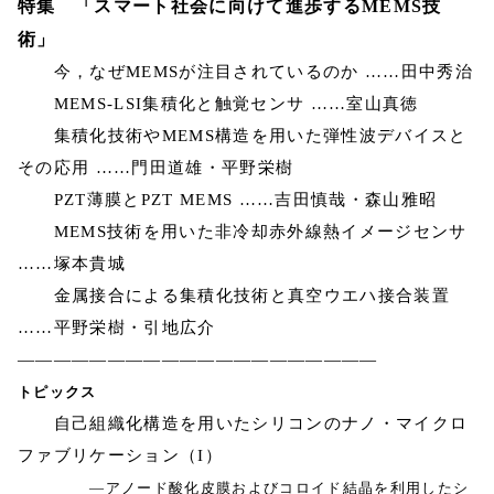
特集 「スマート社会に向けて進歩するMEMS技
術」
今，なぜMEMSが注目されているのか ……田中秀治
MEMS-LSI集積化と触覚センサ ……室山真徳
集積化技術やMEMS構造を用いた弾性波デバイスと
その応用 ……門田道雄・平野栄樹
PZT薄膜とPZT MEMS ……吉田慎哉・森山雅昭
MEMS技術を用いた非冷却赤外線熱イメージセンサ
……塚本貴城
金属接合による集積化技術と真空ウエハ接合装置
……平野栄樹・引地広介
————————————————————
トピックス
自己組織化構造を用いたシリコンのナノ・マイクロ
ファブリケーション（I）
―アノード酸化皮膜およびコロイド結晶を利用したシ