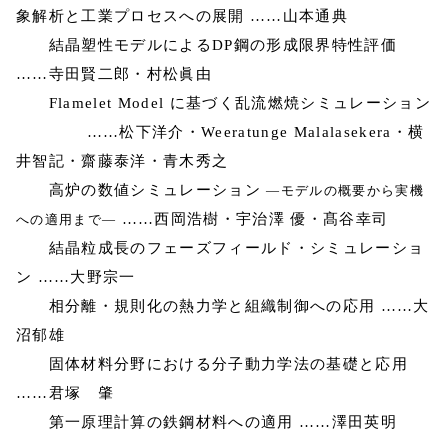
象解析と工業プロセスへの展開 ……山本通典
結晶塑性モデルによるDP鋼の形成限界特性評価
……寺田賢二郎・村松眞由
Flamelet Model に基づく乱流燃焼シミュレーション
……松下洋介・Weeratunge Malalasekera・横
井智記・齋藤泰洋・青木秀之
高炉の数値シミュレーション
―モデルの概要から実機
……西岡浩樹・宇治澤 優・髙谷幸司
への適用まで―
結晶粒成長のフェーズフィールド・シミュレーショ
ン ……大野宗一
相分離・規則化の熱力学と組織制御への応用 ……大
沼郁雄
固体材料分野における分子動力学法の基礎と応用
……君塚 肇
第一原理計算の鉄鋼材料への適用 ……澤田英明