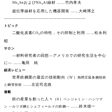
Nb
SnおよびNb
Al線材 ……竹内孝夫
3
3
超伝導線材を応用した機器開発 ……大崎博之
————————————————————
トピック
二酸化炭素CO
の特性，その抑制と利用 ……松永利
2
昭
サロン
―材料研究者の回想―アメリカでの研究生活を中心
に― ……亀田 純
経済レビュー
世界鉄鋼業の最近の技術動向（Ⅳ）
熱間圧延条鋼技術
……左近司忠政
と鋼管技術
連載
鉄の産業を創った人々（6）
ベンジャミン・ハンツマ
……鈴木雄一
ン ―ルツボ鋼とシェフィールドの鉄鋼―