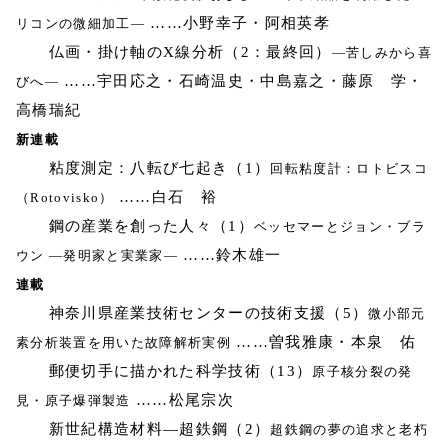
……小野幸子・阿相英孝
リコンの微細加工―
仏画・掛け軸のX線分析（2：最終回）
―苦しみから喜
……宇田応之・石崎温史・中島嘉之・藤原 学・
びへ―
高橋瑞紀
新連載
粘度測定：八転び七起き（1）
回転粘度計：ロトビスコ
……白石 裕
（Rotovisko）
鋼の産業を創った人々（1）
ベッセマーとジョン・ブラ
……鈴木雄一
ウン ―発明家と実業家―
連載
神奈川県産業技術センターの技術支援（5）
微小部元
……曽我雅康・本泉 佑
素分析装置を用いた故障解析実例
郵便切手に描かれた科学技術（13）
原子核分裂の発
……松尾宗次
見・原子爆弾製造
新世紀構造材料―超鉄鋼（2）
超鉄鋼の夢の追求と老朽