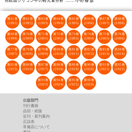
……小野春彦
用結晶シリコン中の軽元素分析
第61巻
第62巻
第63巻
第64巻
第65巻
第66巻
第67巻
第68巻
(1991)
(1992)
(1993)
(1994)
(1995)
(1996)
(1997)
(1998)
第69巻
第70巻
第71巻
第72巻
第73巻
第74巻
第75巻
第76巻
(1999)
(2000)
(2001)
(2002)
(2003)
(2004)
(2005)
(2006)
第77巻
第78巻
第79巻
第80巻
第81巻
第82巻
第83巻
第84巻
(2007)
(2008)
(2009)
(2010)
(2011)
(2012)
(2013)
(2014)
第85巻
第86巻
第87巻
第88巻
第89巻
第90巻
第91巻
第92巻
(2015)
(2016)
(2017)
(2018)
(2019)
(2020)
(2021)
(2022)
第93巻
第94巻
第95巻
第96巻
(2023)
(2024)
(2025)
(2026)
出版部門
刊行書籍
品切・絶版
近刊・新刊案内
正誤表
常備店について