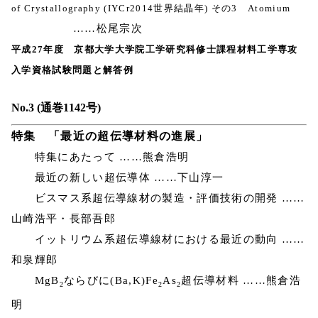
of Crystallography (IYCr2014世界結晶年) その3 Atomium
……松尾宗次
平成27年度 京都大学大学院工学研究科修士課程材料工学専攻
入学資格試験問題と解答例
No.3 (通巻1142号)
特集 「最近の超伝導材料の進展」
特集にあたって ……熊倉浩明
最近の新しい超伝導体 ……下山淳一
ビスマス系超伝導線材の製造・評価技術の開発 ……
山崎浩平・長部吾郎
イットリウム系超伝導線材における最近の動向 ……
和泉輝郎
MgB
ならびに(Ba,K)Fe
As
超伝導材料 ……熊倉浩
2
2
2
明