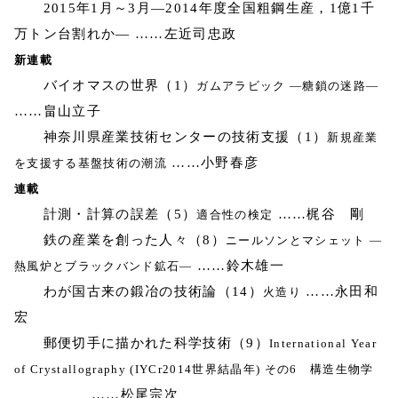
2015年1月～3月―2014年度全国粗鋼生産，1億1千
万トン台割れか― ……左近司忠政
新連載
バイオマスの世界（1）
ガムアラビック ―糖鎖の迷路―
……畠山立子
神奈川県産業技術センターの技術支援（1）
新規産業
……小野春彦
を支援する基盤技術の潮流
連載
計測・計算の誤差（5）
……梶谷 剛
適合性の検定
鉄の産業を創った人々（8）
ニールソンとマシェット ―
……鈴木雄一
熱風炉とブラックバンド鉱石―
わが国古来の鍛冶の技術論（14）
……永田和
火造り
宏
郵便切手に描かれた科学技術（9）
International Year
of Crystallography (IYCr2014世界結晶年) その6 構造生物学
……松尾宗次