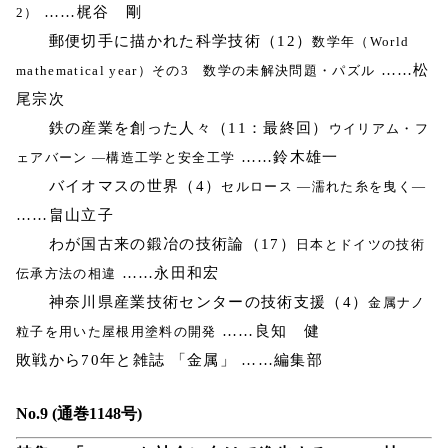
……梶谷 剛
2）
郵便切手に描かれた科学技術（12）
数学年（World
……松
mathematical year）その3 数学の未解決問題・パズル
尾宗次
鉄の産業を創った人々（11：最終回）
ウイリアム・フ
……鈴木雄一
ェアバーン ―構造工学と安全工学
バイオマスの世界（4）
セルロース ―濡れた糸を曳く―
……畠山立子
わが国古来の鍛冶の技術論（17）
日本とドイツの技術
……永田和宏
伝承方法の相違
神奈川県産業技術センターの技術支援（4）
金属ナノ
……良知 健
粒子を用いた屋根用塗料の開発
敗戦から70年と雑誌 「金属」 ……編集部
No.9 (通巻1148号)