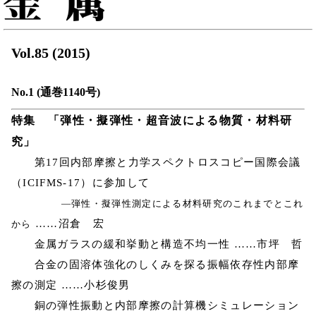
Vol.85 (2015)
No.1 (通巻1140号)
特集 「弾性・擬弾性・超音波による物質・材料研
究」
第17回内部摩擦と力学スペクトロスコピー国際会議
（ICIFMS-17）に参加して
―弾性・擬弾性測定による材料研究のこれまでとこれ
……沼倉 宏
から
金属ガラスの緩和挙動と構造不均一性 ……市坪 哲
合金の固溶体強化のしくみを探る振幅依存性内部摩
擦の測定 ……小杉俊男
銅の弾性振動と内部摩擦の計算機シミュレーション