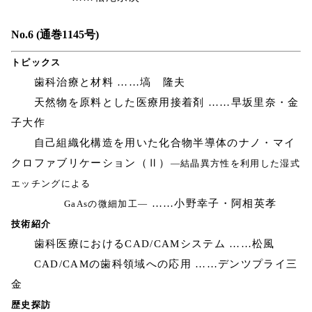
No.6 (通巻1145号)
トピックス
歯科治療と材料 ……塙 隆夫
天然物を原料とした医療用接着剤 ……早坂里奈・金
子大作
自己組織化構造を用いた化合物半導体のナノ・マイ
クロファブリケーション（Ⅱ）
―結晶異方性を利用した湿式
エッチングによる
……小野幸子・阿相英孝
GaAsの微細加工―
技術紹介
歯科医療におけるCAD/CAMシステム ……松風
CAD/CAMの歯科領域への応用 ……デンツプライ三
金
歴史探訪